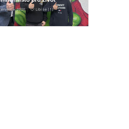
července, 2026
Líbí se (
1 )