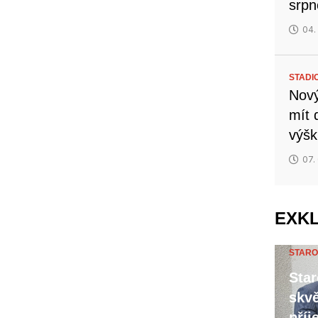
srp
04.
STADI
Nový
mít 
výšk
07.
EXK
STARO
Star
skvě
příj