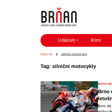
Události
Krimi
Stalo se
silniční motocykly
Tag: silniční motocykly
MOTO GP
Brno 
letoš
Brno dá 
motocykl