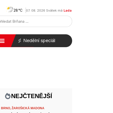
28
07. 08. 2026 Svátek má
Lada
Nedělní speciál
NEJČTENĚJŠÍ
 BRNO,
ŽAROŠICKÁ MADONA