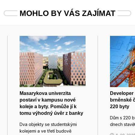
MOHLO BY VÁS ZAJÍMAT
Masarykova univerzita
Developer 
postaví v kampusu nové
brněnské č
koleje a byty. Pomůže jí k
220 byty
tomu výhodný úvěr z banky
Dům s 220 by
Dva objekty se studentskými
dnech stavě
kolejemi a ve třetí budově