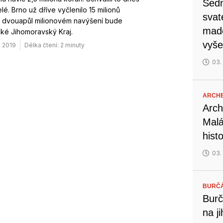
Sedm
elé. Brno už dříve vyčlenilo 15 milionů
svat
O dvouapůl milionovém navýšení bude
mado
aké Jihomoravský Kraj.
vyše
. 2019
Délka čtení: 2 minuty
03.
ARCH
Arch
Malá
hist
03.
BURČ
Burč
na j