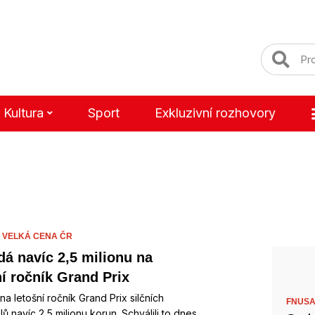
Kultura
Sport
Exkluzivní rozhovory
,
VELKÁ CENA ČR
dá navíc 2,5 milionu na
ní ročník Grand Prix
na letošní ročník Grand Prix silčních
FNUSA
ů navíc 2,5 milionu korun. Schválili to dnes