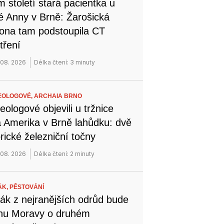
 století stará pacientka u
é Anny v Brně: Žarošická
na tam podstoupila CT
tření
 08. 2026
Délka čtení: 3 minuty
EOLOGOVÉ,
ARCHAIA BRNO
eologové objevili u tržnice
 Amerika v Brně lahůdku: dvě
orické železniční točny
 08. 2026
Délka čtení: 2 minuty
ÁK,
PĚSTOVÁNÍ
ák z nejranějších odrůd bude
ihu Moravy o druhém