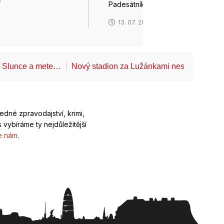
6
Padesátník…
13. 07. 2026
í Slunce a mete…
Nový stadion za Lužánkami nesmí mít dle
ledné zpravodajství, krimi,
 vybíráme ty nejdůležitější
e nám
.