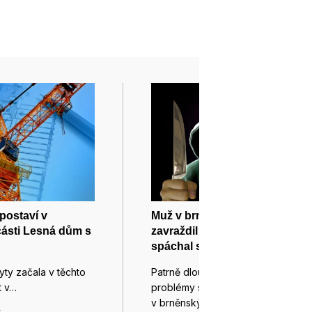
postaví v
Muž v brněnských Tuřanech
ásti Lesná dům s
zavraždil družku a pak
spáchal sebevraždu
ty začala v těchto
Patrně dlouhodobější partnerské
t v…
problémy stály za tragédií
v brněnských Tuřanech.