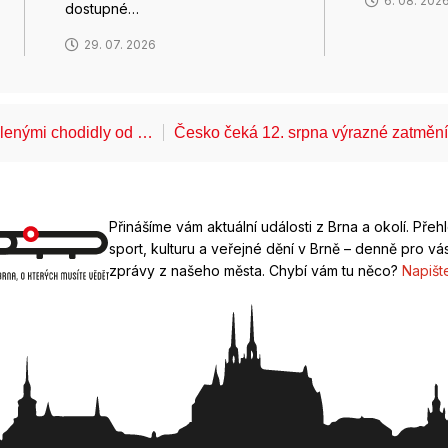
6. 08. 202
dostupné…
29. 07. 2026
álenými chodidly od …
Česko čeká 12. srpna výrazné zatměn
Přinášíme vám aktuální události z Brna a okolí. Přeh
sport, kulturu a veřejné dění v Brně – denně pro vás
zprávy z našeho města. Chybí vám tu něco?
Napišt