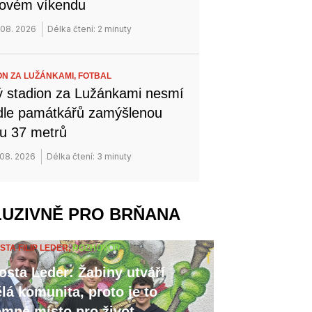
novém víkendu
 08. 2026
Délka čtení: 2 minuty
ON ZA LUŽÁNKAMI,
FOTBAL
 stadion za Lužánkami nesmí
dle památkářů zamýšlenou
u 37 metrů
 08. 2026
Délka čtení: 3 minuty
LUZIVNĚ PRO BRŇANA
STA FILIP LEDER,
ROZHOVOR
osta Leder: Žabiny utváří
lá komunita, proto je to
emné místo pro život