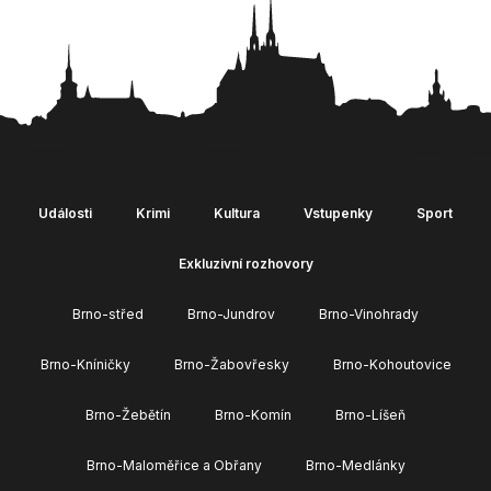
Události
Krimi
Kultura
Vstupenky
Sport
Exkluzivní rozhovory
Brno-střed
Brno-Jundrov
Brno-Vinohrady
Brno-Kníničky
Brno-Žabovřesky
Brno-Kohoutovice
Brno-Žebětín
Brno-Komín
Brno-Líšeň
Brno-Maloměřice a Obřany
Brno-Medlánky