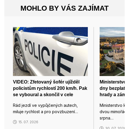
MOHLO BY VÁS ZAJÍMAT
VIDEO: Zfetovaný šofér ujížděl
Ministerstvo 
policistům rychlostí 200 km/h. Pak
dny bezplatn
se vyboural a skončil v cele
hrady a zámk
Rád jezdí ve vypůjčených autech,
Ministerstvo ku
miluje rychlost a pro povzbuzení…
dvou mimořádn
srpna…
15. 07. 2026
30. 07. 2026