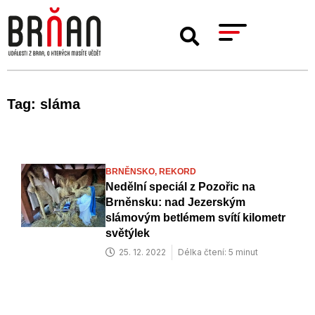
Tag: sláma
BRNĚNSKO,
REKORD
Nedělní speciál z Pozořic na
Brněnsku: nad Jezerským
slámovým betlémem svítí kilometr
světýlek
25. 12. 2022
Délka čtení: 5 minut