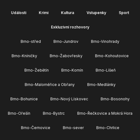
Události
Krimi
Kultura
Vstupenky
Sport
Exkluzivní rozhovory
Brno-střed
Brno-Jundrov
Brno-Vinohrady
Brno-Kníničky
Brno-Žabovřesky
Brno-Kohoutovice
Brno-Žebětín
Brno-Komín
Brno-Líšeň
Brno-Maloměřice a Obřany
Brno-Medlánky
Brno-Bohunice
Brno-Nový Lískovec
Brno-Bosonohy
Brno-Ořešín
Brno-Bystrc
Brno-Řečkovice a Mokrá Hora
Brno-Černovice
Brno-sever
Brno-Chrlice