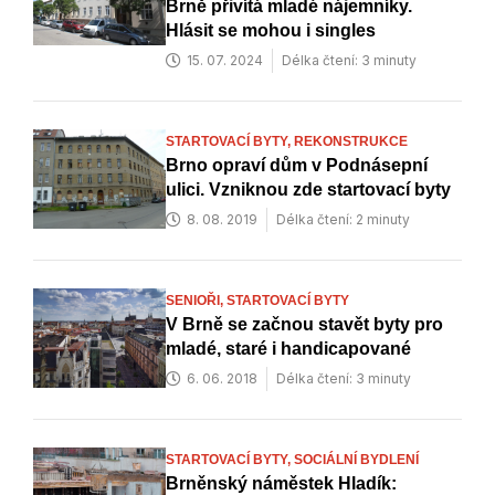
Brně přivítá mladé nájemníky.
Hlásit se mohou i singles
15. 07. 2024
Délka čtení: 3 minuty
STARTOVACÍ BYTY,
REKONSTRUKCE
Brno opraví dům v Podnásepní
ulici. Vzniknou zde startovací byty
8. 08. 2019
Délka čtení: 2 minuty
SENIOŘI,
STARTOVACÍ BYTY
V Brně se začnou stavět byty pro
mladé, staré i handicapované
6. 06. 2018
Délka čtení: 3 minuty
STARTOVACÍ BYTY,
SOCIÁLNÍ BYDLENÍ
Brněnský náměstek Hladík: