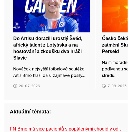
Do Artisu dorazili urostlý Švéd,
Česko čeká 1
africký talent z Lotyšska a na
zatmění Slunc
hostování a zkoušku dva hráči
Perseid
Slavie
Na mimořádnou
Nováček nejvyšší fotbalové soutěže
podívanou se m
Artis Brno hlásí další zajímavé posily.…
středu…
20. 07. 2026
7. 08. 2026
Aktuální témata:
FN Brno má více pacientů s popálenými chodidly od …