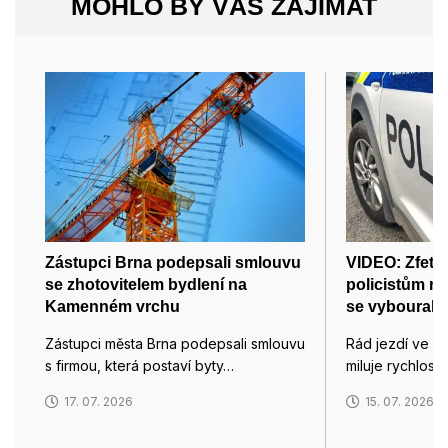
MOHLO BY VÁS ZAJÍMAT
Zástupci Brna podepsali smlouvu
VIDEO: Zfetov
se zhotovitelem bydlení na
policistům ry
Kamenném vrchu
se vyboural a
Zástupci města Brna podepsali smlouvu
Rád jezdí ve v
s firmou, která postaví byty…
miluje rychlos
17. 07. 2026
15. 07. 2026