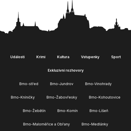
Události
Krimi
Kultura
Vstupenky
Sport
Exkluzivní rozhovory
Brno-střed
Brno-Jundrov
Brno-Vinohrady
Brno-Kníničky
Brno-Žabovřesky
Brno-Kohoutovice
Brno-Žebětín
Brno-Komín
Brno-Líšeň
Brno-Maloměřice a Obřany
Brno-Medlánky