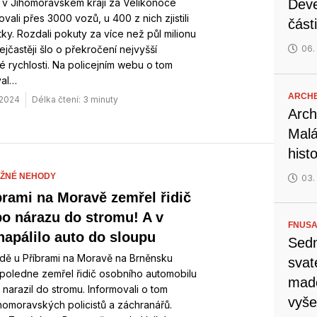
é v Jihomoravském kraji za Velikonoce
Deve
ovali přes 3000 vozů, u 400 z nich zjistili
část
ky. Rozdali pokuty za více než půl milionu
ejčastěji šlo o překročení nejvyšší
06.
 rychlosti. Na policejním webu o tom
val…
ARCH
 2024
Délka čtení: 3 minuty
Arch
Malá
hist
ŽNÉ NEHODY
03.
brami na Moravě zemřel řidič
po nárazu do stromu! A v
FNUSA
napálilo auto do sloupu
Sedm
dě u Příbrami na Moravě na Brněnsku
svat
poledne zemřel řidič osobního automobilu
mado
 narazil do stromu. Informovali o tom
vyše
ihomoravských policistů a záchranářů.