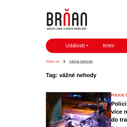
Události
Krimi
Stalo se
vážné nehody
Tag: vážné nehody
POLICIE 
Polici
více 
do tr