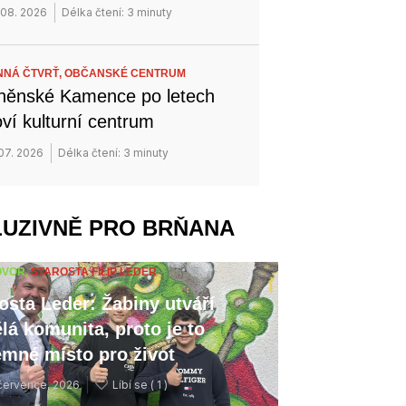
 08. 2026
Délka čtení: 3 minuty
NÁ ČTVRŤ,
OBČANSKÉ CENTRUM
něnské Kamence po letech
ví kulturní centrum
 07. 2026
Délka čtení: 3 minuty
LUZIVNĚ PRO BRŇANA
OVOR,
STAROSTA FILIP LEDER
osta Leder: Žabiny utváří
lá komunita, proto je to
emné místo pro život
července, 2026
Líbí se (
1 )