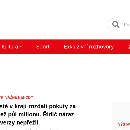
Kultura
Sport
Exkluzivní rozhovory
ČR,
VÁŽNÉ NEHODY
sté v kraji rozdali pokuty za
než půl milionu. Řidič náraz
averzy nepřežil
VÝSTA