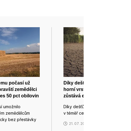
ému počasí už
Díky dešťům se dosytila
oravští zemědělci
horní vrstva půdy, v hlubší
es 50 pct obilovin
zůstává extrémní sucho
í umožnilo
Díky dešťům v minulém týdnu se
kým zemědělcům
v téměř celé republice…
ticky bez přestávky
21. 07. 2026