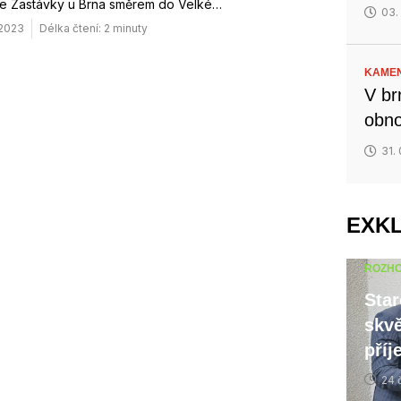
 ze Zastávky u Brna směrem do Velké…
03.
 2023
Délka čtení: 2 minuty
KAMEN
V br
obno
31.
EXK
ROZH
Star
skvě
příj
24 