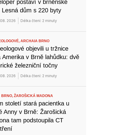
loper postaví v brněnské
i Lesná dům s 220 byty
 08. 2026
Délka čtení: 2 minuty
EOLOGOVÉ,
ARCHAIA BRNO
eologové objevili u tržnice
 Amerika v Brně lahůdku: dvě
orické železniční točny
 08. 2026
Délka čtení: 2 minuty
 BRNO,
ŽAROŠICKÁ MADONA
 století stará pacientka u
é Anny v Brně: Žarošická
na tam podstoupila CT
tření