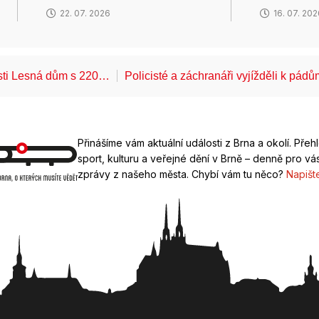
22. 07. 2026
16. 07. 20
ásti Lesná dům s 220…
Policisté a záchranáři vyjížděli k pád
Přinášíme vám aktuální události z Brna a okolí. Přeh
sport, kulturu a veřejné dění v Brně – denně pro vás
zprávy z našeho města. Chybí vám tu něco?
Napišt