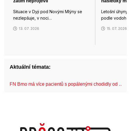
zatím neprojevil
následky míst
Situace v Dyji pod Novými Mlýny se
Letošní úhyny r
nezlepšuje, v noci…
podle vodoho
13. 07. 2026
15. 07. 2026
Aktuální témata:
FN Brno má více pacientů s popálenými chodidly od …