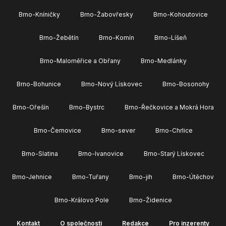
Brno-Kníničky
Brno-Žabovřesky
Brno-Kohoutovice
Brno-Žebětín
Brno-Komín
Brno-Líšeň
Brno-Maloměřice a Obřany
Brno-Medlánky
Brno-Bohunice
Brno-Nový Lískovec
Brno-Bosonohy
Brno-Ořešín
Brno-Bystrc
Brno-Řečkovice a Mokrá Hora
Brno-Černovice
Brno-sever
Brno-Chrlice
Brno-Slatina
Brno-Ivanovice
Brno-Starý Lískovec
Brno-Jehnice
Brno-Tuřany
Brno-jih
Brno-Útěchov
Brno-Královo Pole
Brno-Židenice
Kontakt
O společnosti
Redakce
Pro inzerenty