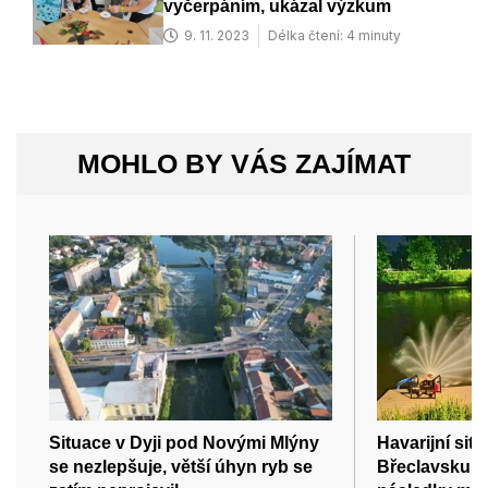
vyčerpáním, ukázal výzkum
9. 11. 2023
Délka čtení: 4 minuty
MOHLO BY VÁS ZAJÍMAT
Situace v Dyji pod Novými Mlýny
Havarijní sit
se nezlepšuje, větší úhyn ryb se
Břeclavsku: 