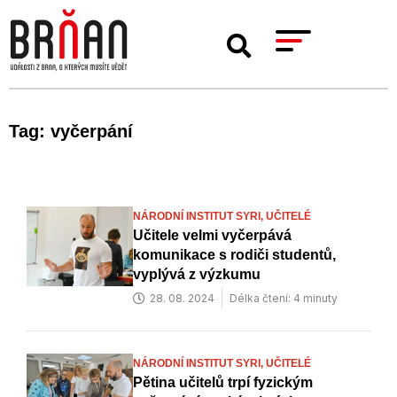
Tag: vyčerpání
NÁRODNÍ INSTITUT SYRI,
UČITELÉ
Učitele velmi vyčerpává
komunikace s rodiči studentů,
vyplývá z výzkumu
28. 08. 2024
Délka čtení: 4 minuty
NÁRODNÍ INSTITUT SYRI,
UČITELÉ
Pětina učitelů trpí fyzickým