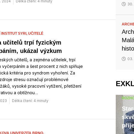
. 2024
Délka čtení: 4 minuty
30.
ARCH
Arch
INSTITUT SYRI,
UČITELÉ
Malá
 učitelů trpí fyzickým
hist
páním, ukázal výzkum
03.
eských učitelů, a zejména učitelek, trpí
 vyčerpáním a šest procent z nich splňuje
ická kritéria pro syndrom vyhoření. Za
 zdroje stresu označují problémové
EXK
žáků, vysoké pracovní vytížení, přetížení
rativou a obtížnou…
ROZH
 2023
Délka čtení: 4 minuty
Star
skvě
příj
OVA UNIVERZITA BRNO,