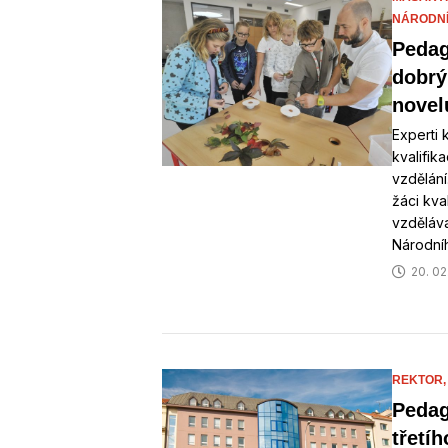
NÁRODNÍ 
Pedag
dobrý 
novel
Experti k
kvalifik
vzdělání
žáci kva
vzděláva
Národníh
20. 02
REKTOR
Pedag
třetíh