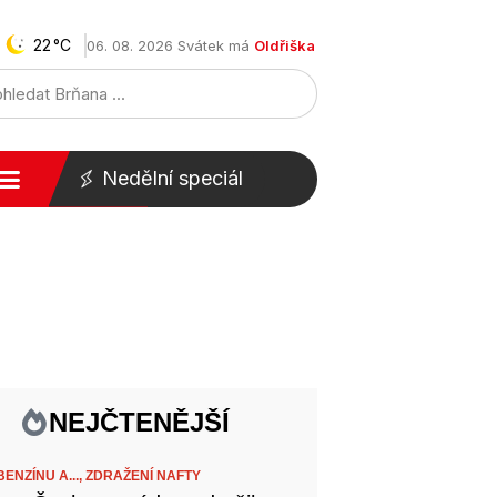
22
06. 08. 2026 Svátek má
Oldřiška
Nedělní speciál
NEJČTENĚJŠÍ
ENZÍNU A...,
ZDRAŽENÍ NAFTY