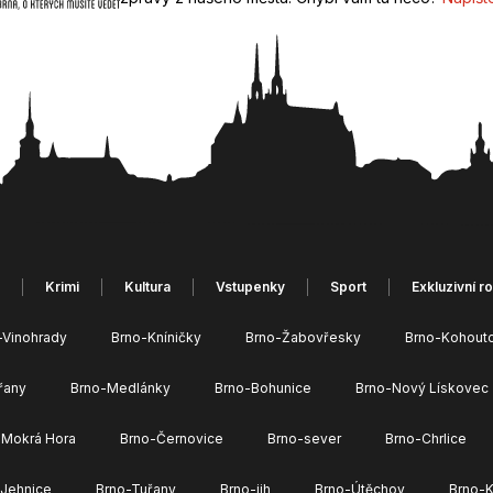
Krimi
Kultura
Vstupenky
Sport
Exkluzivní r
-Vinohrady
Brno-Kníničky
Brno-Žabovřesky
Brno-Kohout
řany
Brno-Medlánky
Brno-Bohunice
Brno-Nový Lískovec
 Mokrá Hora
Brno-Černovice
Brno-sever
Brno-Chrlice
-Jehnice
Brno-Tuřany
Brno-jih
Brno-Útěchov
Brno-K