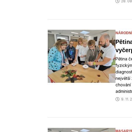
28. 08
NÁRODNÍ 
Pětina
vyčer
Pětina č
fyzickým
diagnost
největší
chování 
administ
9. 11.
MASARYK