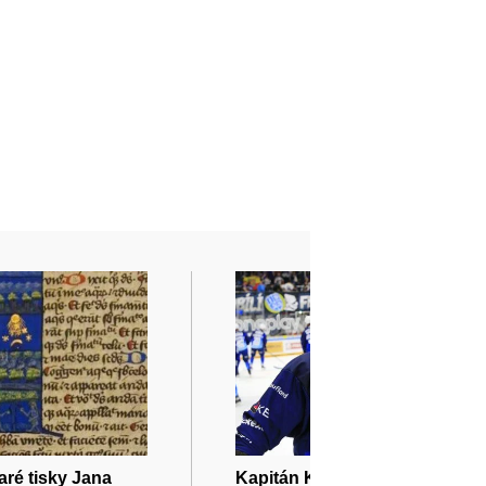
aré tisky Jana
Kapitán Komety Flek má