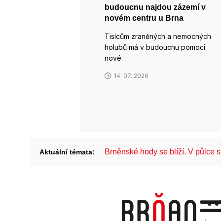
budoucnu najdou zázemí v
novém centru u Brna
Tisícům zraněných a nemocných
holubů má v budoucnu pomoci
nové…
14. 07. 2026
Brněnské hody se blíží. V půlce
Aktuální témata: