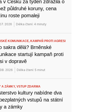
a v Česku za týden zdražila o
než půldruhé koruny, cena
inu roste pomaleji
 07. 2026
Délka čtení: 4 minuty
SKÉ KOMUNIKACE,
KAMPAŇ PROTI AGRESI
o sakra dělá? Brněnské
nikace startují kampaň proti
si v dopravě
 08. 2026
Délka čtení: 5 minut
 A ZÁMKY,
VSTUP ZDARMA
sterstvo kultury nabídne dva
bezplatných vstupů na státní
y a zámky