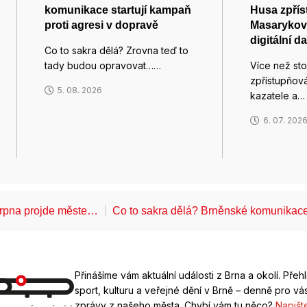
komunikace startují kampaň
Husa zpříst
proti agresi v dopravě
Masarykovy
digitální d
Co to sakra dělá? Zrovna teď to
tady budou opravovat……
Více než sto 
zpřístupňová
5. 08. 2026
kazatele a…
6. 07. 202
 srpna projde měste…
Co to sakra dělá? Brněnské komunikace
Přinášíme vám aktuální události z Brna a okolí. Přeh
sport, kulturu a veřejné dění v Brně – denně pro vás
zprávy z našeho města. Chybí vám tu něco?
Napišt