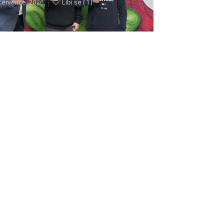
července, 2026
Líbí se (
1 )