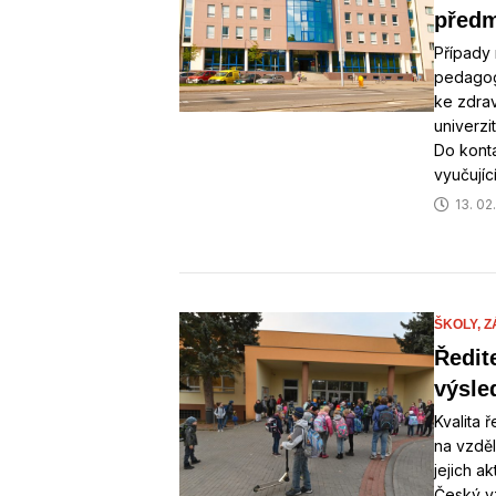
předm
Případy
pedagog
ke zdra
univerzi
Do konta
vyučujíc
13. 02
ŠKOLY,
Z
Ředite
výsle
Kvalita 
na vzděl
jejich ak
Český vz