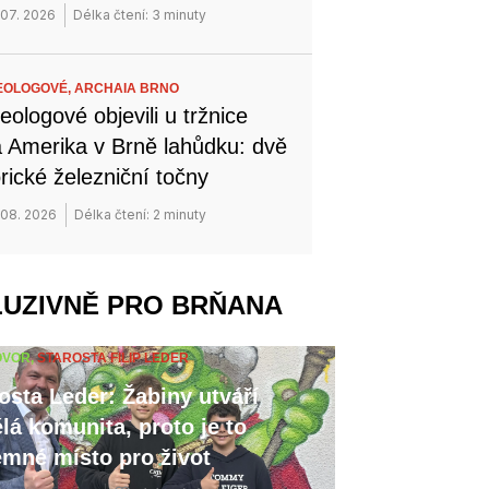
 07. 2026
Délka čtení: 3 minuty
EOLOGOVÉ,
ARCHAIA BRNO
eologové objevili u tržnice
 Amerika v Brně lahůdku: dvě
orické železniční točny
 08. 2026
Délka čtení: 2 minuty
LUZIVNĚ PRO BRŇANA
OVOR,
STAROSTA FILIP LEDER
osta Leder: Žabiny utváří
lá komunita, proto je to
emné místo pro život