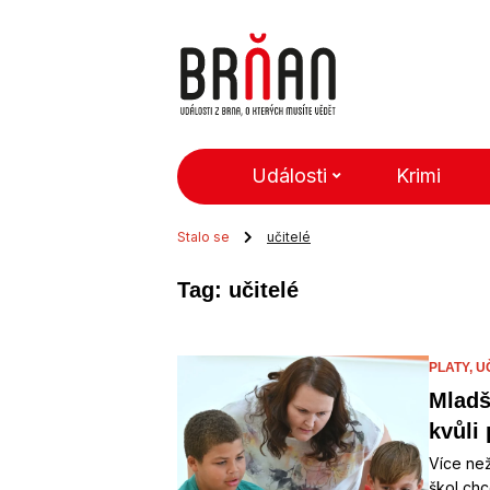
Události
Krimi
Stalo se
učitelé
Tag: učitelé
PLATY,
U
Mladš
kvůli
Více než
škol chc