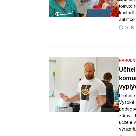
tomuto r
kantorů 
Zatímco
18. 10
NÁRODNÍ 
Učite
komun
vyplý
Profese 
Vysoké 
pedagog
zdraví. 
učitelé 
výrazně