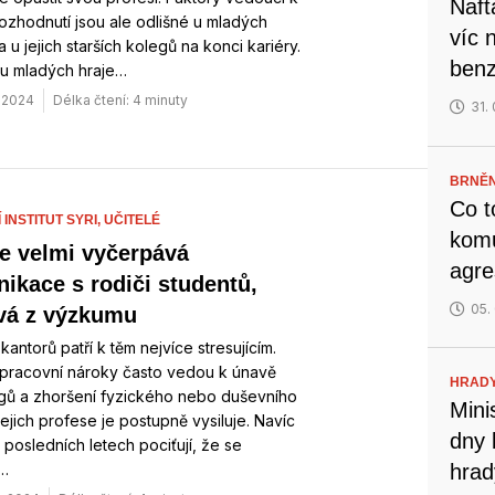
Naft
ozhodnutí jsou ale odlišné u mladých
víc 
a u jejich starších kolegů na konci kariéry.
benz
 u mladých hraje…
. 2024
Délka čtení: 4 minuty
31.
BRNĚN
Co t
INSTITUT SYRI,
UČITELÉ
komu
le velmi vyčerpává
agre
ikace s rodiči studentů,
05.
vá z výzkumu
kantorů patří k těm nejvíce stresujícím.
pracovní nároky často vedou k únavě
HRADY
ů a zhoršení fyzického nebo duševního
Mini
Jejich profese je postupně vysiluje. Navíc
dny 
v posledních letech pociťují, že se
…
hrad