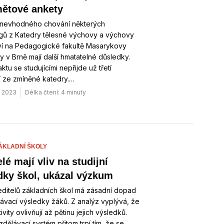
ětové ankety
 nevhodného chování některých
ů z Katedry tělesné výchovy a výchovy
ví na Pedagogické fakultě Masarykovy
ty v Brně mají další hmatatelné důsledky.
ktu se studujícími nepřijde už třetí
í ze zmíněné katedry.…
. 2023
Délka čtení: 4 minuty
ÁKLADNÍ ŠKOLY
lé mají vliv na studijní
dky škol, ukázal výzkum
ředitelů základních škol má zásadní dopad
ávací výsledky žáků. Z analýz vyplývá, že
tivity ovlivňují až pětinu jejich výsledků.
dělávací systém přitom trpí tím, že se