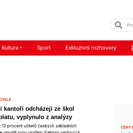
Kultura
Sport
Exkluzivní rozhovory
ČITELÉ
í kantoři odcházejí ze škol
 platu, vyplynulo z analýzy
 13 procent učitelů českých základních
CENY B
e opustit svou profesi. Faktory vedoucí k