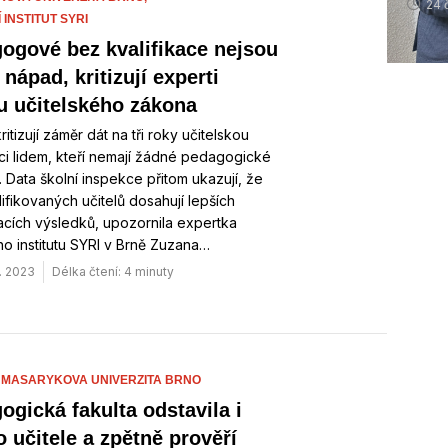
24 
INSTITUT SYRI
ogové bez kvalifikace nejsou
nápad, kritizují experti
u učitelského zákona
ritizují záměr dát na tři roky učitelskou
aci lidem, kteří nemají žádné pedagogické
. Data školní inspekce přitom ukazují, že
lifikovaných učitelů dosahují lepších
cích výsledků, upozornila expertka
o institutu SYRI v Brně Zuzana…
. 2023
Délka čtení: 4 minuty
,
MASARYKOVA UNIVERZITA BRNO
ogická fakulta odstavila i
o učitele a zpětně prověří