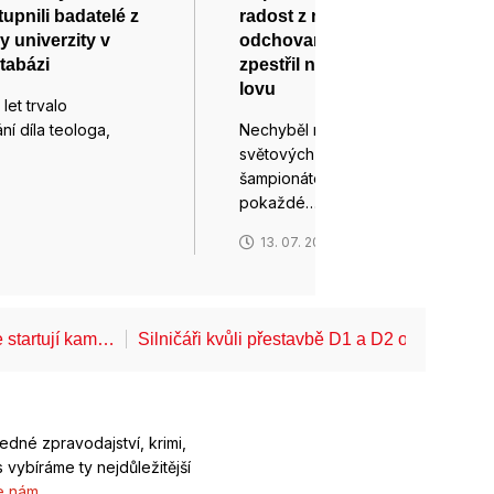
upnili badatelé z
radost z návratu
 univerzity v
odchovanců. Přípravu si
atabázi
zpestřil natáčením show Na
lovu
let trvalo
ní díla teologa,
Nechyběl na posledních šesti
světových hokejových
šampionátech, na nichž
6
pokaždé…
13. 07. 2026
 startují kam…
Silničáři kvůli přestavbě D1 a D2 opět omezí
ledné zpravodajství, krimi,
 vybíráme ty nejdůležitější
e nám
.