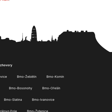
ozhovory
ovice
Brno-Žebětín
Brno-Komín
Brno-Bosonohy
Brno-Ořešín
Brno-Slatina
Brno-Ivanovice
rálovo Pole
Brno-Židenice