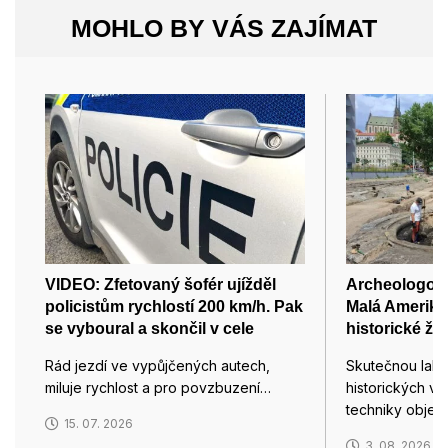
MOHLO BY VÁS ZAJÍMAT
VIDEO: Zfetovaný šofér ujížděl
Archeologové 
policistům rychlostí 200 km/h. Pak
Malá Amerika
se vyboural a skončil v cele
historické že
Rád jezdí ve vypůjčených autech,
Skutečnou lahů
miluje rychlost a pro povzbuzení…
historických vl
techniky objevi
15. 07. 2026
3. 08. 2026