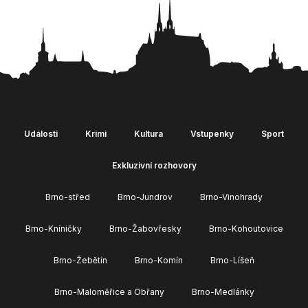
Události
Krimi
Kultura
Vstupenky
Sport
Exkluzivní rozhovory
Brno-střed
Brno-Jundrov
Brno-Vinohrady
Brno-Kníničky
Brno-Žabovřesky
Brno-Kohoutovice
Brno-Žebětín
Brno-Komín
Brno-Líšeň
Brno-Maloměřice a Obřany
Brno-Medlánky