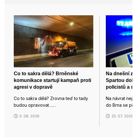
Co to sakra dělá? Brněnské
Na dnešní zá
komunikace startují kampaň proti
Spartou dohl
agresi v dopravě
policistů a st
Co to sakra dělá? Zrovna teď to tady
Na návrat nejv
budou opravovat……
do Brna se přip
5. 08. 2026
25. 07. 2026