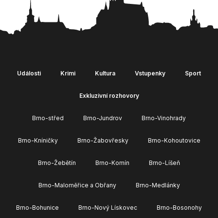
Události
Krimi
Kultura
Vstupenky
Sport
Exkluzivní rozhovory
Brno-střed
Brno-Jundrov
Brno-Vinohrady
Brno-Kníničky
Brno-Žabovřesky
Brno-Kohoutovice
Brno-Žebětín
Brno-Komín
Brno-Líšeň
Brno-Maloměřice a Obřany
Brno-Medlánky
Brno-Bohunice
Brno-Nový Lískovec
Brno-Bosonohy