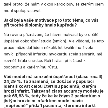
také proto, že mám v okolí kardiology, se kterými jsem
mohl spolupracovat.
Jaká byla vaše motivace pro toto téma, co vás
při tvorbě diplomky hnalo kupředu?
Na rovinu přiznávám, že hlavní motivací bylo určitě
úspěšné dokončení studia (smích). Ale vědomí, že tato
práce může dát lidem několik let kvalitního života
navíc, případně infarktu myokardu zcela zabránit, mě
rovněž hřála u srdce. Roli hrála i příležitost k
osobnímu a kariérnímu růstu.
Váš model má senzační úspěšnost (class recall)
24,29 %. To znamená, že dokáže v populaci
identifikovat celou čtvrtinu pacientů, kterým
hrozí infarkt. Takzvaná class accuracy modelu je
pak 65,83 %, tedy že ke každým 2 pacientům s
jistým hrozícím infarktem model navíc
„nepřesně“ přidá 1 pacienta, kterému infarkt