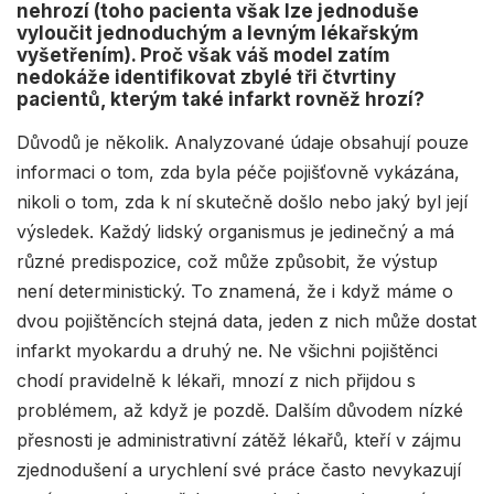
nehrozí (toho pacienta však lze jednoduše
vyloučit jednoduchým a levným lékařským
vyšetřením). Proč však váš model zatím
nedokáže identifikovat zbylé tři čtvrtiny
pacientů, kterým také infarkt rovněž hrozí?
Důvodů je několik. Analyzované údaje obsahují pouze
informaci o tom, zda byla péče pojišťovně vykázána,
nikoli o tom, zda k ní skutečně došlo nebo jaký byl její
výsledek. Každý lidský organismus je jedinečný a má
různé predispozice, což může způsobit, že výstup
není deterministický. To znamená, že i když máme o
dvou pojištěncích stejná data, jeden z nich může dostat
infarkt myokardu a druhý ne. Ne všichni pojištěnci
chodí pravidelně k lékaři, mnozí z nich přijdou s
problémem, až když je pozdě. Dalším důvodem nízké
přesnosti je administrativní zátěž lékařů, kteří v zájmu
zjednodušení a urychlení své práce často nevykazují