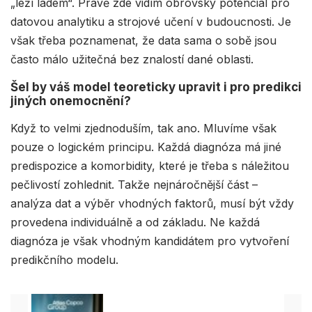
„leží ladem“. Právě zde vidím obrovský potenciál pro
datovou analytiku a strojové učení v budoucnosti. Je
však třeba poznamenat, že data sama o sobě jsou
často málo užitečná bez znalostí dané oblasti.
Šel by váš model teoreticky upravit i pro predikci
jiných onemocnění?
Když to velmi zjednoduším, tak ano. Mluvíme však
pouze o logickém principu. Každá diagnóza má jiné
predispozice a komorbidity, které je třeba s náležitou
pečlivostí zohlednit. Takže nejnáročnější část –
analýza dat a výběr vhodných faktorů, musí být vždy
provedena individuálně a od základu. Ne každá
diagnóza je však vhodným kandidátem pro vytvoření
predikčního modelu.