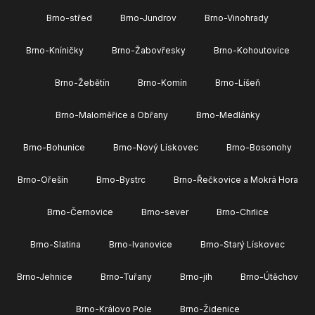
Brno-střed
Brno-Jundrov
Brno-Vinohrady
Brno-Kníničky
Brno-Žabovřesky
Brno-Kohoutovice
Brno-Žebětín
Brno-Komín
Brno-Líšeň
Brno-Maloměřice a Obřany
Brno-Medlánky
Brno-Bohunice
Brno-Nový Lískovec
Brno-Bosonohy
Brno-Ořešín
Brno-Bystrc
Brno-Řečkovice a Mokrá Hora
Brno-Černovice
Brno-sever
Brno-Chrlice
Brno-Slatina
Brno-Ivanovice
Brno-Starý Lískovec
Brno-Jehnice
Brno-Tuřany
Brno-jih
Brno-Útěchov
Brno-Královo Pole
Brno-Židenice