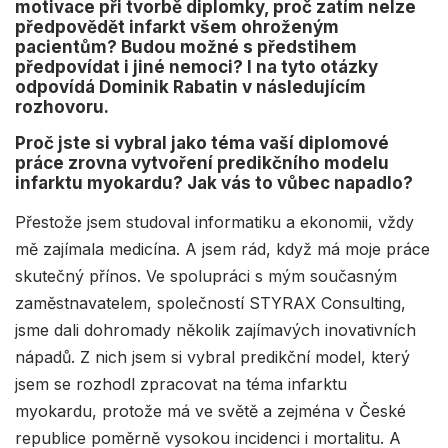
motivace při tvorbě diplomky, proč zatím nelze
předpovědět infarkt všem ohroženým
pacientům? Budou možné s předstihem
předpovídat i jiné nemoci? I na tyto otázky
odpovídá Dominik Rabatin v následujícím
rozhovoru.
Proč jste si vybral jako téma vaší diplomové
práce zrovna vytvoření predikčního modelu
infarktu myokardu? Jak vás to vůbec napadlo?
Přestože jsem studoval informatiku a ekonomii, vždy
mě zajímala medicína. A jsem rád, když má moje práce
skutečný přínos. Ve spolupráci s mým současným
zaměstnavatelem, společností STYRAX Consulting,
jsme dali dohromady několik zajímavých inovativních
nápadů. Z nich jsem si vybral predikční model, který
jsem se rozhodl zpracovat na téma infarktu
myokardu, protože má ve světě a zejména v České
republice poměrně vysokou incidenci i mortalitu. A