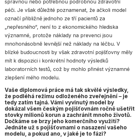
správnou nebo potřebnou podrobnou zdravotní
péči. Je však důležité poznamenat, že ačkoli model
označí přibližně jednoho ze tří pacientů za
„nepřesného“, není to z ekonomického hlediska
významné, protože náklady na prevenci jsou
mnohonásobně levnější než náklady na léčbu. V
blízké budoucnosti by však zdravotní pojišťovny měly
mít k dispozici i konkrétní hodnoty výsledků
laboratorních testů, což by mohlo přinést významné
zlepšení mého modelu.
Vaše diplomová práce má tak skvělé výsledky,
že podléhá režimu odloženého zveřejnění – je
tedy zatím tajná. Vámi vyvinutý model by
dokázal všem českým pojišťovnám ročně ušetřit
stovky milionů korun a zachránit mnoho životů.
Dočkáme se brzy jeho komerčního využití?
Jednáte už s pojišťovnami o nasazení vašeho
modelu, a pokud ano, v jaké je to fázi?