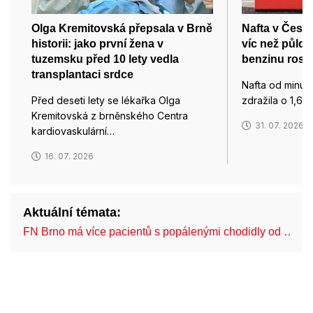
Olga Kremitovská přepsala v Brně
Nafta v Česku
historii: jako první žena v
víc než půld
tuzemsku před 10 lety vedla
benzinu roste
transplantaci srdce
Nafta od minul
Před deseti lety se lékařka Olga
zdražila o 1,66
Kremitovská z brněnského Centra
31. 07. 2026
kardiovaskulární…
16. 07. 2026
Aktuální témata:
FN Brno má více pacientů s popálenými chodidly od …