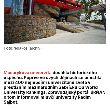
Foto:
redakce (archiv)
Masarykova univerzita
dosáhla historického
úspěchu. Poprvé ve svých dějinách se umístila
mezi 400 nejlepšími univerzitami světa v
prestižním mezinárodním žebříčku QS World
University Rankings. Zpravodajský portál BRŇAN
o tom informoval mluvčí univerzity Radim
Sajbot.