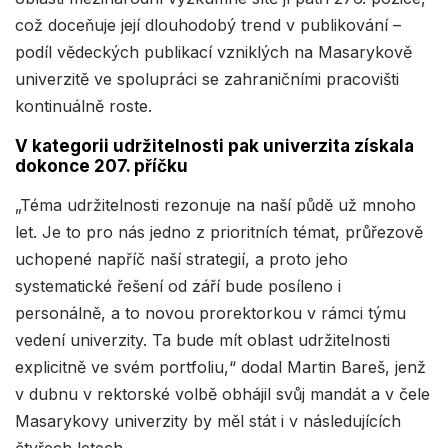
což doceňuje její dlouhodobý trend v publikování –
podíl vědeckých publikací vzniklých na Masarykově
univerzitě ve spolupráci se zahraničními pracovišti
kontinuálně roste.
V kategorii udržitelnosti pak univerzita získala
dokonce 207. příčku
„Téma udržitelnosti rezonuje na naší půdě už mnoho
let. Je to pro nás jedno z prioritních témat, průřezově
uchopené napříč naší strategií, a proto jeho
systematické řešení od září bude posíleno i
personálně, a to novou prorektorkou v rámci týmu
vedení univerzity. Ta bude mít oblast udržitelnosti
explicitně ve svém portfoliu,“ dodal Martin Bareš, jenž
v dubnu v rektorské volbě obhájil svůj mandát a v čele
Masarykovy univerzity by měl stát i v následujících
čtyřech letech.