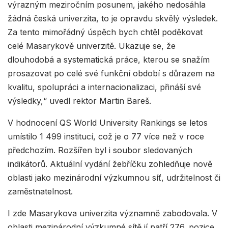
výrazným meziročním posunem, jakého nedosáhla
žádná česká univerzita, to je opravdu skvělý výsledek.
Za tento mimořádný úspěch bych chtěl poděkovat
celé Masarykově univerzitě. Ukazuje se, že
dlouhodobá a systematická práce, kterou se snažím
prosazovat po celé své funkční období s důrazem na
kvalitu, spolupráci a internacionalizaci, přináší své
výsledky,“ uvedl rektor Martin Bareš.
V hodnocení QS World University Rankings se letos
umístilo 1 499 institucí, což je o 77 více než v roce
předchozím. Rozšířen byl i soubor sledovaných
indikátorů. Aktuální vydání žebříčku zohledňuje nově
oblasti jako mezinárodní výzkumnou síť, udržitelnost či
zaměstnatelnost.
I zde Masarykova univerzita významně zabodovala. V
oblasti mezinárodní výzkumné sítě jí patří 276. pozice,