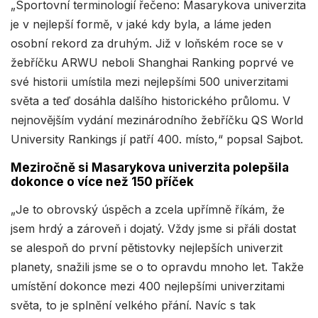
„Sportovní terminologií řečeno: Masarykova univerzita
je v nejlepší formě, v jaké kdy byla, a láme jeden
osobní rekord za druhým. Již v loňském roce se v
žebříčku ARWU neboli Shanghai Ranking poprvé ve
své historii umístila mezi nejlepšími 500 univerzitami
světa a teď dosáhla dalšího historického průlomu. V
nejnovějším vydání mezinárodního žebříčku QS World
University Rankings jí patří 400. místo,“ popsal Sajbot.
Meziročně si Masarykova univerzita polepšila
dokonce o více než 150 příček
„Je to obrovský úspěch a zcela upřímně říkám, že
jsem hrdý a zároveň i dojatý. Vždy jsme si přáli dostat
se alespoň do první pětistovky nejlepších univerzit
planety, snažili jsme se o to opravdu mnoho let. Takže
umístění dokonce mezi 400 nejlepšími univerzitami
světa, to je splnění velkého přání. Navíc s tak