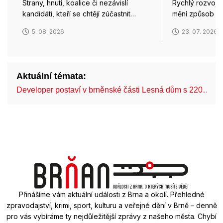
Strany, hnutí, koalice či nezávislí
Rychlý rozvoj d
kandidáti, kteří se chtějí zúčastnit…
mění způsob pr
5. 08. 2026
23. 07. 2026
Aktuální témata:
Developer postaví v brněnské části Lesná dům s 220…
Přinášíme vám aktuální události z Brna a okolí. Přehledné
zpravodajství, krimi, sport, kulturu a veřejné dění v Brně – denně
pro vás vybíráme ty nejdůležitější zprávy z našeho města. Chybí