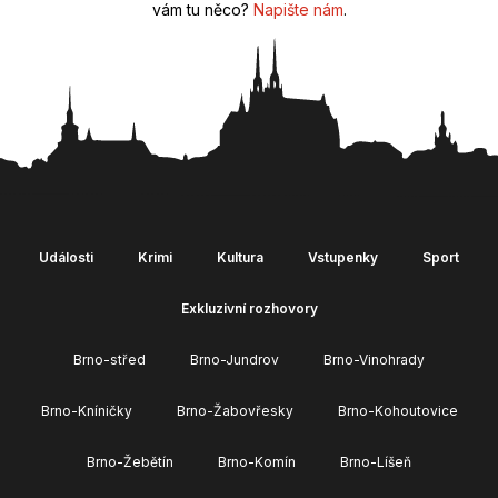
vám tu něco?
Napište nám
.
Události
Krimi
Kultura
Vstupenky
Sport
Exkluzivní rozhovory
Brno-střed
Brno-Jundrov
Brno-Vinohrady
Brno-Kníničky
Brno-Žabovřesky
Brno-Kohoutovice
Brno-Žebětín
Brno-Komín
Brno-Líšeň