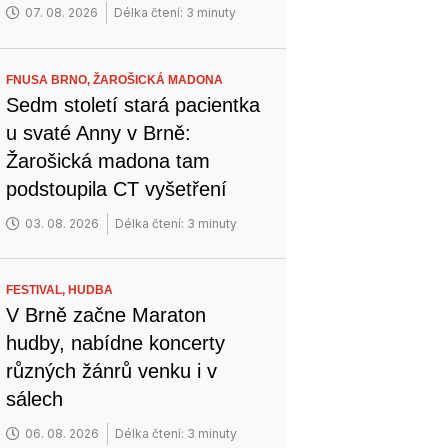
07. 08. 2026
Délka čtení: 3 minuty
FNUSA BRNO,
ŽAROŠICKÁ MADONA
Sedm století stará pacientka
u svaté Anny v Brně:
Žarošická madona tam
podstoupila CT vyšetření
03. 08. 2026
Délka čtení: 3 minuty
FESTIVAL,
HUDBA
V Brně začne Maraton
hudby, nabídne koncerty
různých žánrů venku i v
sálech
06. 08. 2026
Délka čtení: 3 minuty