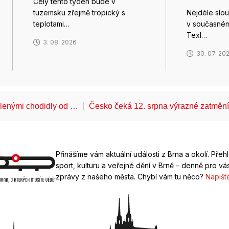
Celý tento týden bude v
tuzemsku zřejmě tropický s
Nejdéle slou
teplotami…
v současném
Texl…
3. 08. 2026
30. 07. 20
álenými chodidly od …
Česko čeká 12. srpna výrazné zatměn
Přinášíme vám aktuální události z Brna a okolí. Přeh
sport, kulturu a veřejné dění v Brně – denně pro vás
zprávy z našeho města. Chybí vám tu něco?
Napišt