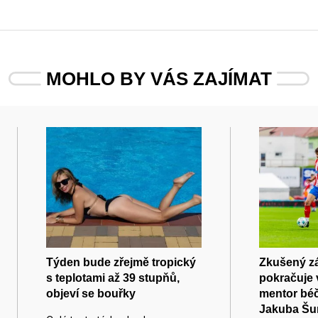
MOHLO BY VÁS ZAJÍMAT
Týden bude zřejmě tropický
Zkušený zál
s teplotami až 39 stupňů,
pokračuje 
objeví se bouřky
mentor béč
Jakuba Šu