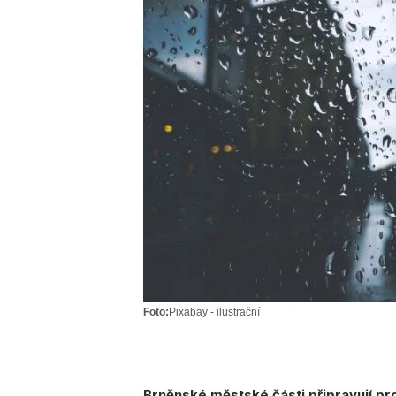
Foto:
Pixabay - ilustrační
Brněnské městské části připravují pro