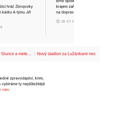
Brno společně s Jihomoravským
žící hráč Zbrojovky
krajem zahájily výběrové řízení
 kádru A-týmu Jiří
na dopravce,…
28. 07. 2026
26
í Slunce a mete…
Nový stadion za Lužánkami nesmí mít dle
ledné zpravodajství, krimi,
 vybíráme ty nejdůležitější
e nám
.