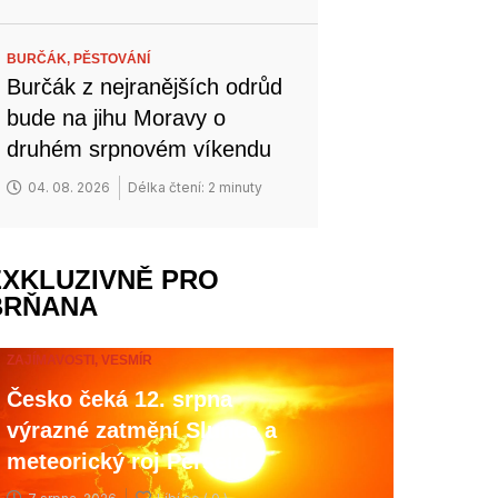
BURČÁK,
PĚSTOVÁNÍ
Burčák z nejranějších odrůd
bude na jihu Moravy o
druhém srpnovém víkendu
04. 08. 2026
Délka čtení: 2 minuty
EXKLUZIVNĚ PRO
BRŇANA
ZAJÍMAVOSTI,
VESMÍR
Česko čeká 12. srpna
výrazné zatmění Slunce a
meteorický roj Perseid