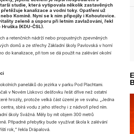
arší studie, která vytipovala několik zastavěných
 přetěžuje kanalizace a vodní toky. Opatření už
 nebo Komíně. Nyní se k nim připojily i Kohoutovice.
vitality zeleně a úsporu při letním zavlažování, řekl
 Hruška (KDU-ČSL).
čních a retenčních nádrží nebo propustných zpevněných
vých domů a ze střechy Základní školy Pavlovská v horní
o do kanalizace, při tom se dá použít na zalévání okolní
ci
okolních paneláků do jezírka v parku Pod Plachtami.
čali v Novém Lískovci dešťovku řešit dříve než ostatní
teré hrozily, protože velká část území je ve svahu. „Jedna
entra, sbírá vodu z jeho střechy i z nádvoří před ním.
dní školy Svážná. Měly by mít objem 300 metrů
eně. Případné přebytky bude využívat škola k zalévání
íští rok,“ řekla Drápalová.