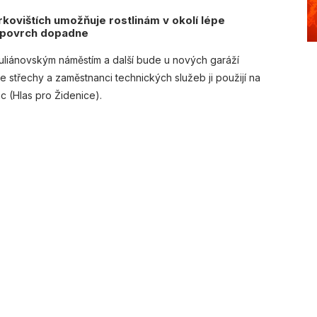
rkovištích umožňuje rostlinám v okolí lépe
a povrch dopadne
Juliánovským náměstím a další bude u nových garáží
e střechy a zaměstnanci technických služeb ji použijí na
nc (Hlas pro Židenice).