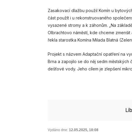
Zasakovací dlažbu použil Komín u bytovýc
část použít i u rekonstruovaného společ
vysazené stromy a k záhonům. „Na základě
Olbrachtovo náměstí, kde chceme zmenšit a
řekla starostka Komína Milada Blatná (Zelení
Projekt s názvem Adaptační opatření na vyu
Brna a zapojilo se do něj sedm městských 
dešťové vody. Jeho cílem je zlepšení mikr
Lí
Vydáno dne:
12.05.2025
,
18:08