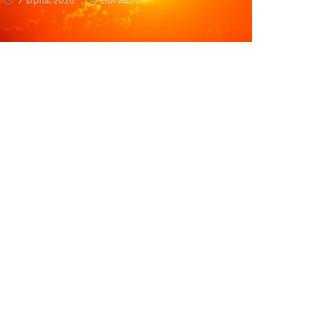
7 srpna, 2026
Líbí se (
0 )