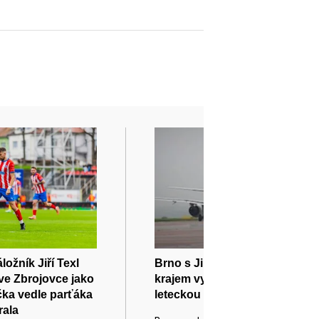
ožník Jiří Texl
Brno s Jihomoravským
ve Zbrojovce jako
krajem vybírají dopravce pro
ka vedle parťáka
leteckou linku do Frankfurtu
rala