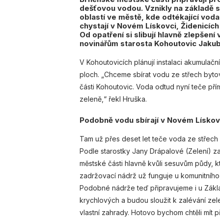
dešťovou vodou. Vznikly na základě st
oblastí ve městě, kde odtékající voda
chystají v Novém Lískovci, Židenicích
Od opatření si slibují hlavně zlepšení 
novinářům starosta Kohoutovic Jakub
V Kohoutovicích plánují instalaci akumula
ploch. „Chceme sbírat vodu ze střech byto
části Kohoutovic. Voda odtud nyní teče přím
zeleně,“ řekl Hruška.
Podobně vodu sbírají v Novém Lískov
Tam už přes deset let teče voda ze střech 
Podle starostky Jany Drápalové (Zelení) za
městské části hlavně kvůli sesuvům půdy, k
zadržovací nádrž už funguje u komunitního c
Podobné nádrže teď připravujeme i u Zákla
krychlových a budou sloužit k zalévání zel
vlastní zahrady. Hotovo bychom chtěli mít př