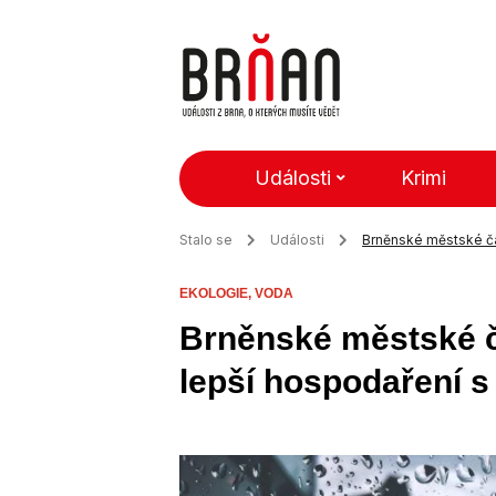
Události
Krimi
Stalo se
Události
Brněnské městské čá
EKOLOGIE,
VODA
Brněnské městské čá
lepší hospodaření 