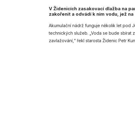
V Židenicích zasakovací dlažba na pa
zakořenit a odvádí k nim vodu, jež n
Akumulační nádrž funguje několik let pod 
technických služeb. „Voda se bude sbírat z
zavlažování,“ řekl starosta Židenic Petr Ku