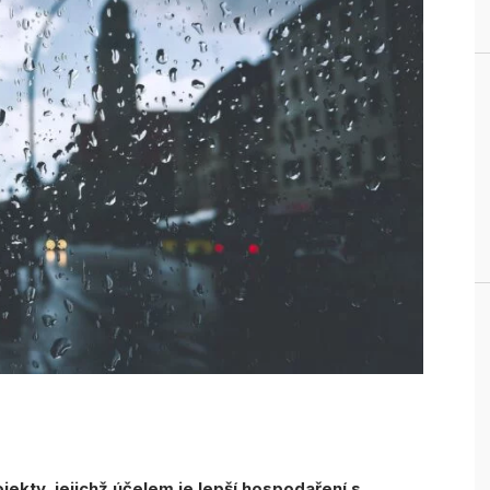
jekty, jejichž účelem je lepší hospodaření s