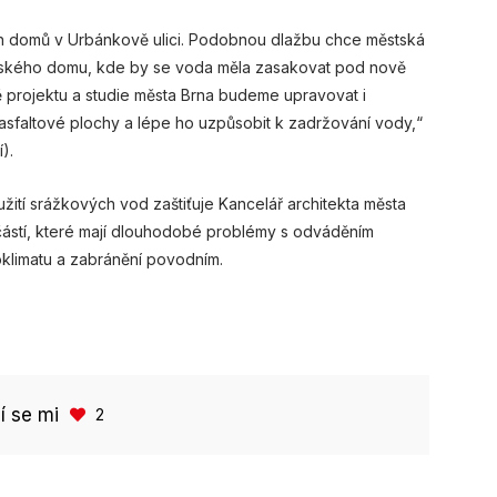
h domů v Urbánkově ulici. Podobnou dlažbu chce městská
enského domu, kde by se voda měla zasakovat pod nově
 projektu a studie města Brna budeme upravovat i
sfaltové plochy a lépe ho uzpůsobit k zadržování vody,“
).
žití srážkových vod zaštiťuje Kancelář architekta města
částí, které mají dlouhodobé problémy s odváděním
oklimatu a zabránění povodním.
bí se mi
2