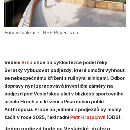
Foto:
vizualizace - RSE Project s.r.o.
Vedení
Brna
chce na cyklostezce podél řeky
Svratky vybudovat podjezdy, které umožní vyhnout
se nebezpečnému křížení s rušnými silnicemi. Odbor
dopravy nyní zpracovává investiční záměry na
podjezd pod Veslařskou ulicí v blízkosti sportovního
areálu Hroch a u křížení s Pisáreckou poblíž
Anthroposu. Práce na jednom z podjezdů by mohly
začít v roce 2025, řekl radní
Petr Kratochvíl
(ODS).
Jeden podjezd bude na Veslařské, druhý u