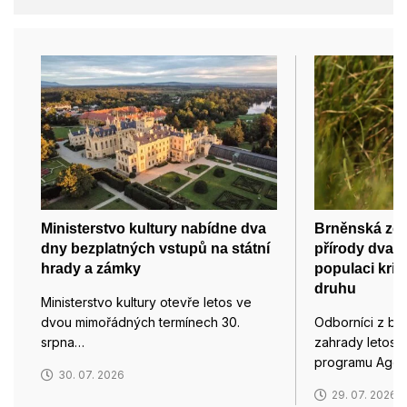
Ministerstvo kultury nabídne dva
Brněnská zoo
dny bezplatných vstupů na státní
přírody dvacet
hrady a zámky
populaci kri
druhu
Ministerstvo kultury otevře letos ve
dvou mimořádných termínech 30.
Odborníci z br
srpna…
zahrady letos 
programu Agen
30. 07. 2026
29. 07. 2026