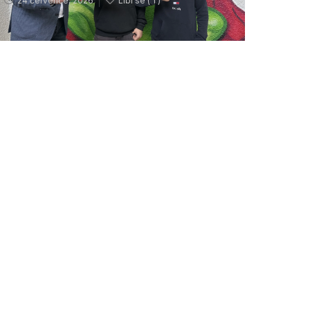
24 července, 2026
Líbí se (
1 )