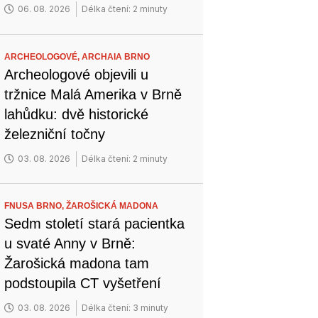
06. 08. 2026
Délka čtení: 2 minuty
ARCHEOLOGOVÉ,
ARCHAIA BRNO
Archeologové objevili u
tržnice Malá Amerika v Brně
lahůdku: dvě historické
železniční točny
03. 08. 2026
Délka čtení: 2 minuty
FNUSA BRNO,
ŽAROŠICKÁ MADONA
Sedm století stará pacientka
u svaté Anny v Brně:
Žarošická madona tam
podstoupila CT vyšetření
03. 08. 2026
Délka čtení: 3 minuty