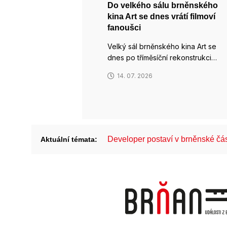
Do velkého sálu brněnského
kina Art se dnes vrátí filmoví
fanoušci
Velký sál brněnského kina Art se
dnes po tříměsíční rekonstrukci…
14. 07. 2026
Developer postaví v brněnské č
Aktuální témata: