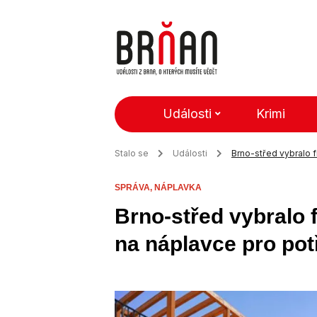
Události
Krimi
Stalo se
Události
Brno-střed vybralo f
SPRÁVA,
NÁPLAVKA
Brno-střed vybralo 
na náplavce pro po