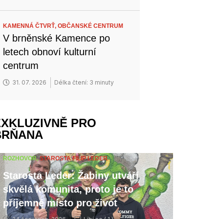
KAMENNÁ ČTVRŤ,
OBČANSKÉ CENTRUM
V brněnské Kamence po
letech obnoví kulturní
centrum
31. 07. 2026
Délka čtení: 3 minuty
EXKLUZIVNĚ PRO
BRŇANA
ROZHOVOR,
STAROSTA FILIP LEDER
Starosta Leder: Žabiny utváří
skvělá komunita, proto je to
příjemné místo pro život