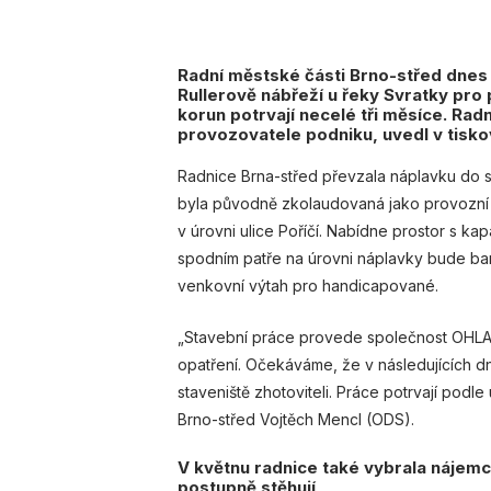
Radní městské části Brno-střed dnes 
Rullerově nábřeží u řeky Svratky pro
korun potrvají necelé tři měsíce. Rad
provozovatele podniku, uvedl v tisko
Radnice Brna-střed převzala náplavku do s
byla původně zkolaudovaná jako provozní o
v úrovni ulice Poříčí. Nabídne prostor s kap
spodním patře na úrovni náplavky bude bar 
venkovní výtah pro handicapované.
„Stavební práce provede společnost OHLA 
opatření. Očekáváme, že v následujících 
staveniště zhotoviteli. Práce potrvají podl
Brno-střed Vojtěch Mencl (ODS).
V květnu radnice také vybrala nájemc
postupně stěhují