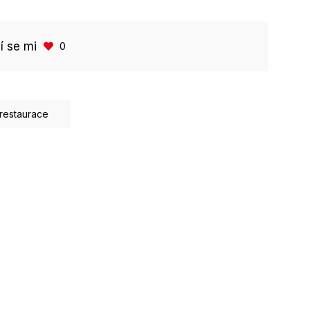
bí se mi
0
restaurace