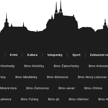
Krimi
Kultura
Vstupenky
Sport
Exkluzivní r
-Vinohrady
Brno-Kníničky
Brno-Žabovřesky
Brno-Kohout
řany
Brno-Medlánky
Brno-Bohunice
Brno-Nový Lískovec
 Mokrá Hora
Brno-Černovice
Brno-sever
Brno-Chrlice
-Jehnice
Brno-Tuřany
Brno-jih
Brno-Útěchov
Brno-K