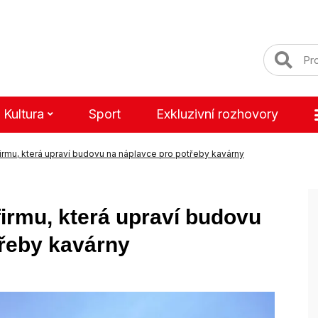
Kultura
Sport
Exkluzivní rozhovory
irmu, která upraví budovu na náplavce pro potřeby kavárny
firmu, která upraví budovu
třeby kavárny