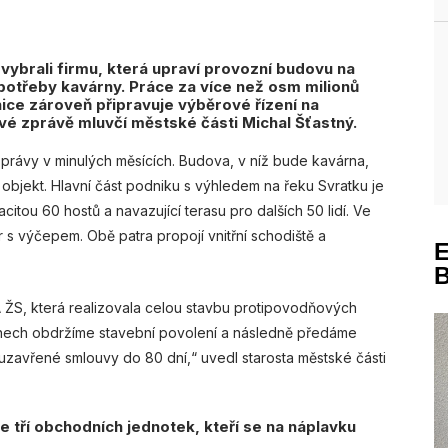
vybrali firmu, která upraví provozní budovu na
 potřeby kavárny. Práce za více než osm milionů
nice zároveň připravuje výběrové řízení na
vé zprávě mluvčí městské části Michal Šťastný.
právy v minulých měsících. Budova, v níž bude kavárna,
bjekt. Hlavní část podniku s výhledem na řeku Svratku je
acitou 60 hostů a navazující terasu pro dalších 50 lidí. Ve
s výčepem. Obě patra propojí vnitřní schodiště a
ŽS, která realizovala celou stavbu protipovodňových
dnech obdržíme stavební povolení a následně předáme
e uzavřené smlouvy do 80 dní,“ uvedl starosta městské části
e tří obchodních jednotek, kteří se na náplavku