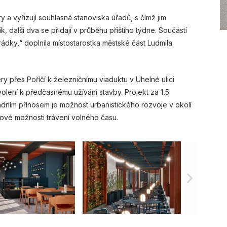
y a vyřizují souhlasná stanoviska úřadů, s čímž jim
 další dva se přidají v průběhu příštího týdne. Součástí
dky,“ doplnila místostarostka městské část Ludmila
 přes Poříčí k železničnímu viaduktu v Uhelné ulici
volení k předčasnému užívání stavby. Projekt za 1,5
sadním přínosem je možnost urbanistického rozvoje v okolí
 nové možnosti trávení volného času.