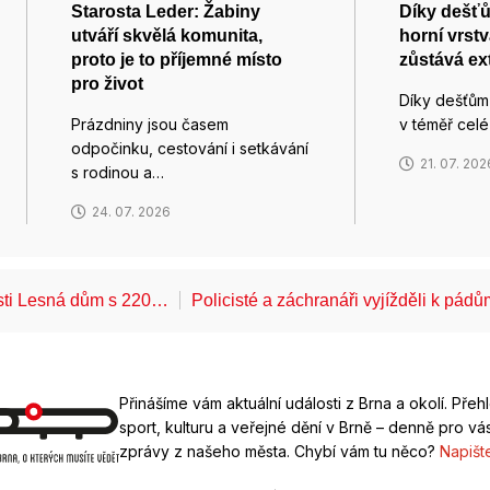
Starosta Leder: Žabiny
Díky dešťů
utváří skvělá komunita,
horní vrstv
proto je to příjemné místo
zůstává ex
pro život
Díky dešťům
Prázdniny jsou časem
v téměř cel
odpočinku, cestování i setkávání
21. 07. 202
s rodinou a…
24. 07. 2026
ásti Lesná dům s 220…
Policisté a záchranáři vyjížděli k pád
Přinášíme vám aktuální události z Brna a okolí. Přeh
sport, kulturu a veřejné dění v Brně – denně pro vás
zprávy z našeho města. Chybí vám tu něco?
Napišt