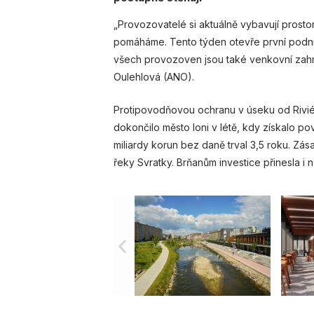
„Provozovatelé si aktuálně vybavují prostor
pomáháme. Tento týden otevře první podnik,
všech provozoven jsou také venkovní zahrá
Oulehlová (ANO).
Protipovodňovou ochranu v úseku od Riviéry
dokončilo město loni v létě, kdy získalo po
miliardy korun bez daně trval 3,5 roku. Zá
řeky Svratky. Brňanům investice přinesla i