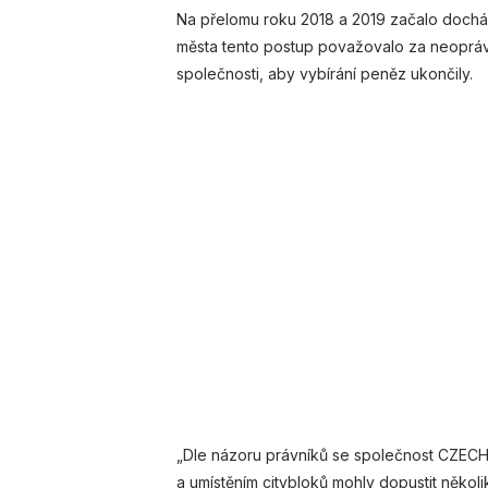
Na přelomu roku 2018 a 2019 začalo dochá
města tento postup považovalo za neoprá
společnosti, aby vybírání peněz ukončily.
„Dle názoru právníků se společnost CZECHC
a umístěním citybloků mohly dopustit několi