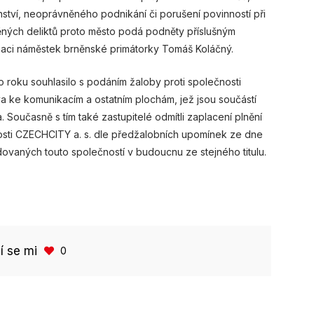
tví, neoprávněného podnikání či porušení povinností při
ěných deliktů proto město podá podněty příslušným
tuaci náměstek brněnské primátorky Tomáš Koláčný.
o roku souhlasilo s podáním žaloby proti společnosti
a ke komunikacím a ostatním plochám, jež jsou součástí
. Současně s tím také zastupitelé odmítli zaplacení plnění
sti CZECHCITY a. s. dle předžalobních upomínek ze dne
adovaných touto společností v budoucnu ze stejného titulu.
bí se mi
0