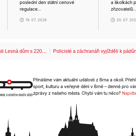
poslední den státní cenové
a školkách p
regulace…
zřizovatelů
19. 07. 2026
20. 07. 20
ásti Lesná dům s 220…
Policisté a záchranáři vyjížděli k pád
Přinášíme vám aktuální události z Brna a okolí. Přeh
sport, kulturu a veřejné dění v Brně – denně pro vás
zprávy z našeho města. Chybí vám tu něco?
Napišt