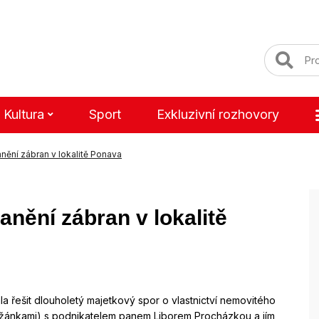
Kultura
Sport
Exkluzivní rozhovory
nění zábran v lokalitě Ponava
anění zábran v lokalitě
a řešit dlouholetý majetkový spor o vlastnictví nemovitého
Lužánkami) s podnikatelem panem Liborem Procházkou a jím