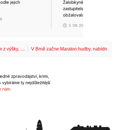
odle jejich
Žalobkyně z Vrchního státního
…
zastupitelství (VSZ) v Olomouci
obžalovala kvůli…
26
3. 08. 2026
ům z výšky, …
V Brně začne Maraton hudby, nabídne koncerty
ledné zpravodajství, krimi,
 vybíráme ty nejdůležitější
e nám
.