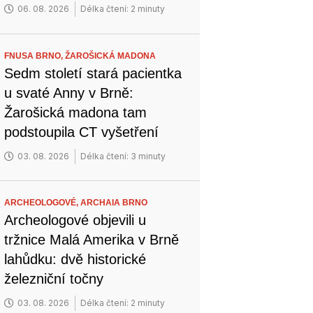
06. 08. 2026
Délka čtení: 2 minuty
FNUSA BRNO,
ŽAROŠICKÁ MADONA
Sedm století stará pacientka
u svaté Anny v Brně:
Žarošická madona tam
podstoupila CT vyšetření
03. 08. 2026
Délka čtení: 3 minuty
ARCHEOLOGOVÉ,
ARCHAIA BRNO
Archeologové objevili u
tržnice Malá Amerika v Brně
lahůdku: dvě historické
železniční točny
03. 08. 2026
Délka čtení: 2 minuty