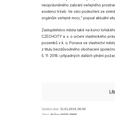
neoprávněného zabrání veřejného prostrans
evidenci tržeb. Ve věci podezření ze zmín
orgánům veřejné moci,“ popsal aktuální si
Zastupitelstvo města také na konci loňskéh
CZECHCITY a. s. o určení vlastnického práv
pozemků v k. ú. Ponava ve vlastnictví města
z titulu bezdůvodného obohacení společno
5. 11. 2018 i případných dalších plnění pož
Lí
Vydáno dne:
31.01.2019
,
06:00
Zdroj:
Brňan (NEP) MMB