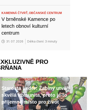
KAMENNÁ ČTVRŤ,
OBČANSKÉ CENTRUM
V brněnské Kamence po
letech obnoví kulturní
centrum
31. 07. 2026
Délka čtení: 3 minuty
EXKLUZIVNĚ PRO
BRŇANA
ROZHOVOR,
STAROSTA FILIP LEDER
Starosta Leder: Žabiny utváří
skvělá komunita, proto je to
příjemné místo pro život