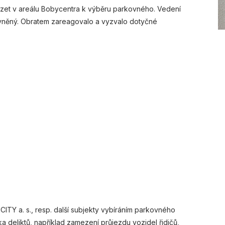
zet v areálu Bobycentra k výběru parkovného. Vedení
vněný. Obratem zareagovalo a vyzvalo dotyčné
ITY a. s., resp. další subjekty vybíráním parkovného
ka deliktů, například zamezení průjezdu vozidel řidičů,