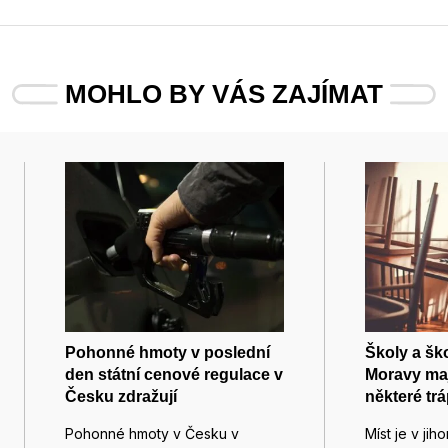
MOHLO BY VÁS ZAJÍMAT
Pohonné hmoty v poslední
Školy a ško
den státní cenové regulace v
Moravy maj
Česku zdražují
některé trá
Pohonné hmoty v Česku v
Míst je v ji