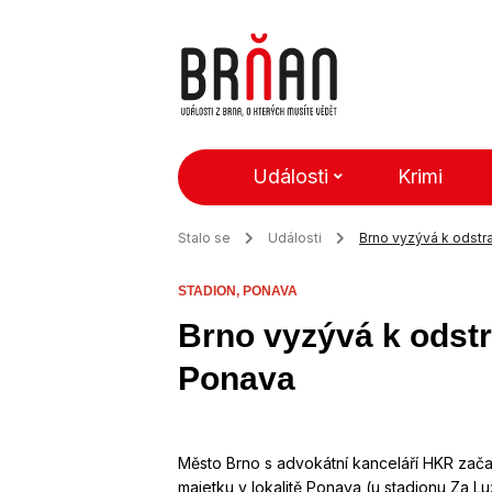
Události
Krimi
Stalo se
Události
Brno vyzývá k odstra
STADION,
PONAVA
Brno vyzývá k odstr
Ponava
Město Brno s advokátní kanceláří HKR začal
majetku v lokalitě Ponava (u stadionu Za 