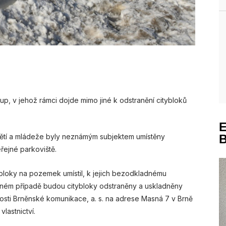
tup, v jehož rámci dojde mimo jiné k odstranění citybloků
ětí a mládeže byly neznámým subjektem umístěny
eřejné parkoviště.
ybloky na pozemek umístil, k jejich bezodkladnému
ačném případě budou citybloky odstraněny a uskladněny
čnosti Brněnské komunikace, a. s. na adrese Masná 7 v Brně
lastnictví.