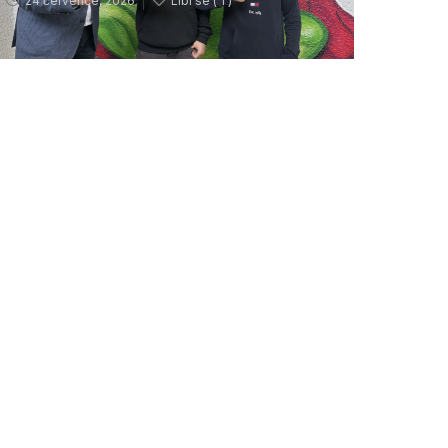
24 července, 2026
Líbí se (
1 )