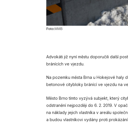
Foto:
MMB
Advokáti již nyní městu doporučili další pos
bránících ve vjezdu.
Na pozemku města Brna u Hokejové haly d
betonové citybloky bránící ve vjezdu na v
Město Brno tímto vyzývá subjekt, který cit
odstranění nejpozději do 6. 2. 2019. V op
na náklady jejich vlastníka v areálu spole
a budou vlastníkovi vydány proti prokázání v