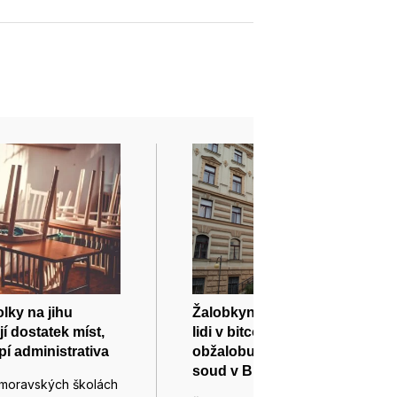
lky na jihu
Žalobkyně obžalovala čtyři
í dostatek míst,
lidi v bitcoinové kauze,
pí administrativa
obžalobu dostal Krajský
soud v Brně
homoravských školách