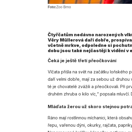
Foto:
Zoo Brno
Čtyřčatům nedávno narozených vlků 
Věry Müllerová daří dobře, prospíva
včetně mrkve, odpoledne si pochutn
dobu jsou také nejčastěji k vidění v
Čeká je ještě třetí přeočkování
Vlčata přišla na svět na začátku loňského p
daří velmi dobře, mají za sebou už druhou v
té je chovatelé zvážili a přeočkovali. Při p
druhém zhruba o kilo víc,“ popsala mluvčí. 
Mláďata žerou už skoro stejnou potra
Ráno mají rostlinnou míchanici, která obsa
řepu, vařenou dýni, okurky, rajčata, paprik