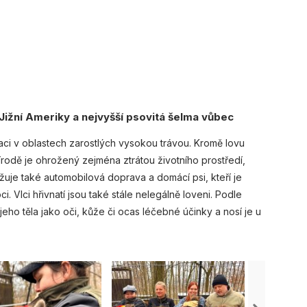
a Jižní Ameriky a nejvyšší psovitá šelma vůbec
aci v oblastech zarostlých vysokou trávou. Kromě lovu
írodě je ohrožený zejména ztrátou životního prostředí,
ožuje také automobilová doprava a domácí psi, kteří je
. Vlci hřivnatí jsou také stále nelegálně loveni. Podle
jeho těla jako oči, kůže či ocas léčebné účinky a nosí je u