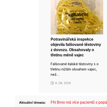
Potravinářská inspekce
objevila falšované těstoviny
z dovozu. Obsahovaly o
třetinu méně vajec
Falšované italské těstoviny s o
třetinu nižším obsahem vajec,
než…
6. 08. 2026
FN Brno má více pacientů s pop
Aktuální témata: