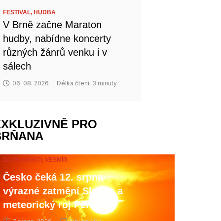
FESTIVAL,
HUDBA
V Brně začne Maraton
hudby, nabídne koncerty
různých žánrů venku i v
sálech
06. 08. 2026
Délka čtení: 3 minuty
EXKLUZIVNĚ PRO
BRŇANA
ZAJÍMAVOSTI,
VESMÍR
Česko čeká 12. srpna
výrazné zatmění Slunce a
meteorický roj Perseid