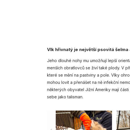
Vlk hřivnatý je největší psovitá šelm
Jeho dlouhé nohy mu umožňují lepší orient
menších obratlovců se živí také plody. V př
které se mění na pastviny a pole. Vlky ohr
mohou lovit a přenášet na ně infekční nemoci
některých obyvatel Jižní Ameriky mají části 
sebe jako talisman.