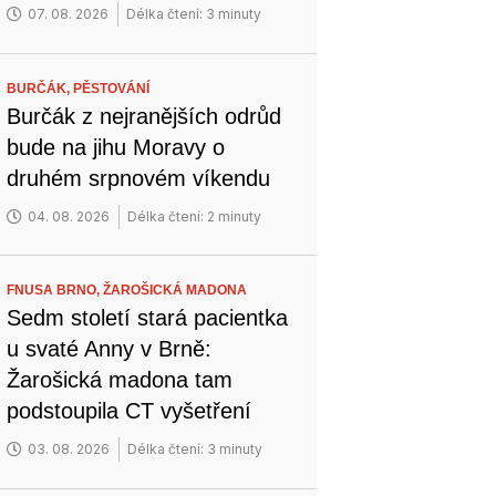
07. 08. 2026
Délka čtení: 3 minuty
BURČÁK,
PĚSTOVÁNÍ
Burčák z nejranějších odrůd
bude na jihu Moravy o
druhém srpnovém víkendu
04. 08. 2026
Délka čtení: 2 minuty
FNUSA BRNO,
ŽAROŠICKÁ MADONA
Sedm století stará pacientka
u svaté Anny v Brně:
Žarošická madona tam
podstoupila CT vyšetření
03. 08. 2026
Délka čtení: 3 minuty