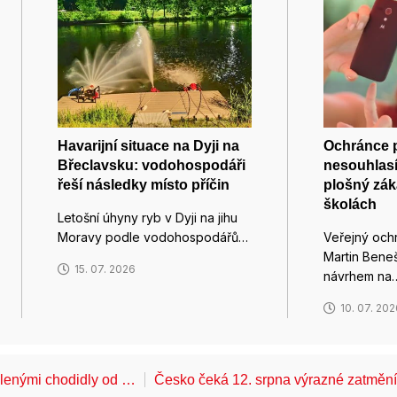
Havarijní situace na Dyji na
Ochránce p
Břeclavsku: vodohospodáři
nesouhlas
řeší následky místo příčin
plošný zák
školách
Letošní úhyny ryb v Dyji na jihu
Moravy podle vodohospodářů…
Veřejný och
Martin Beneš
15. 07. 2026
návrhem na
10. 07. 20
álenými chodidly od …
Česko čeká 12. srpna výrazné zatměn