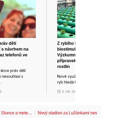
ráv dětí
Z rybího kalu k
í s návrhem na
biostimulantu pro pěstitele.
az telefonů ve
Výzkumníci z Brna vyvíjejí
přípravek na podporu růstu
rostlin
ránce práv dětí
 nesouhlasí s
Nové využití pro odpad z chovu
…
ryb hledá tým doktorandů…
26
5. 08. 2026
í Slunce a mete…
Nový stadion za Lužánkami nesmí mít dle