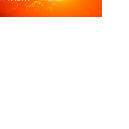
7 srpna, 2026
Líbí se (
0 )