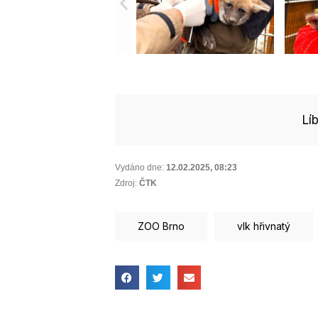
Lí
Vydáno dne:
12.02.2025
,
08:23
Zdroj:
ČTK
ZOO Brno
vlk hřivnatý