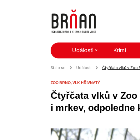
Události
Krimi
Stalo se
Události
Čtyřčata vlků v Zoo 
ZOO BRNO,
VLK HŘIVNATÝ
Čtyřčata vlků v Zoo
i mrkev, odpoledne 