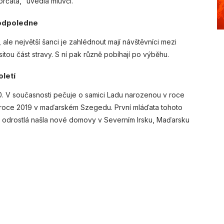
rčata,“ uvedla mluvčí.
 odpoledne
 ale největší šanci je zahlédnout mají návštěvníci mezi
itou část stravy. S ní pak různě pobíhají po výběhu.
oletí
. V současnosti pečuje o samici Ladu narozenou v roce
 roce 2019 v maďarském Szegedu. První mláďata tohoto
o odrostlá našla nové domovy v Severním Irsku, Maďarsku