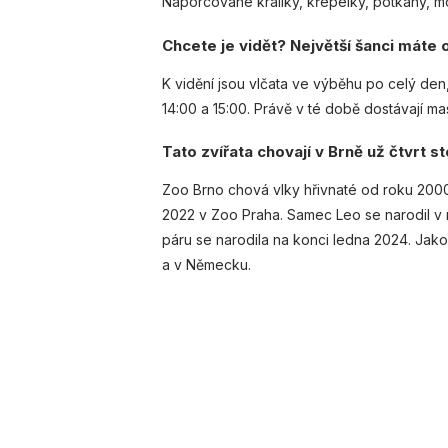
Naporcované králíky, křepelky, potkany, mo
Chcete je vidět? Největší šanci máte
K vidění jsou vlčata ve výběhu po celý den,
14:00 a 15:00. Právě v té době dostávají mas
Tato zvířata chovají v Brně už čtvrt st
Zoo Brno chová vlky hřivnaté od roku 2000
2022 v Zoo Praha. Samec Leo se narodil v
páru se narodila na konci ledna 2024. Jak
a v Německu.