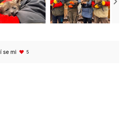
bí se mi
5