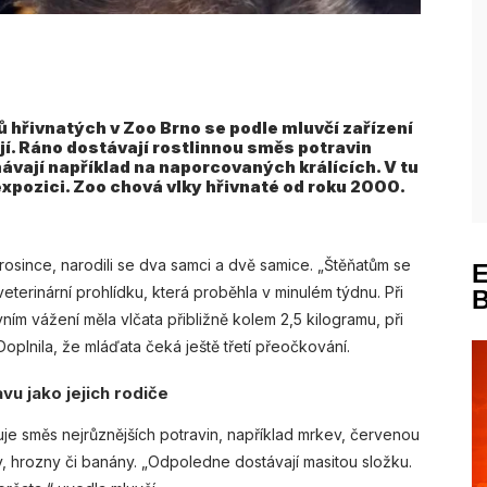
hřivnatých v Zoo Brno se podle mluvčí zařízení
jí. Ráno dostávají rostlinnou směs potravin
ávají například na naporcovaných králících. V tu
 expozici. Zoo chová vlky hřivnaté od roku 2000.
rosince, narodili se dva samci a dvě samice. „Štěňatům se
eterinární prohlídku, která proběhla v minulém týdnu. Při
rvním vážení měla vlčata přibližně kolem 2,5 kilogramu, při
Doplnila, že mláďata čeká ještě třetí přeočkování.
vu jako jejich rodiče
huje směs nejrůznějších potravin, například mrkev, červenou
y, hrozny či banány. „Odpoledne dostávají masitou složku.