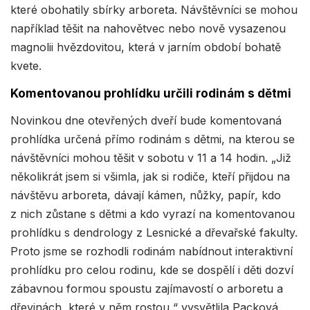
které obohatily sbírky arboreta. Návštěvníci se mohou
například těšit na nahovětvec nebo nově vysazenou
magnolii hvězdovitou, která v jarním období bohatě
kvete.
Komentovanou prohlídku určili rodinám s dětmi
Novinkou dne otevřených dveří bude komentovaná
prohlídka určená přímo rodinám s dětmi, na kterou se
návštěvníci mohou těšit v sobotu v 11 a 14 hodin. „Již
několikrát jsem si všimla, jak si rodiče, kteří přijdou na
návštěvu arboreta, dávají kámen, nůžky, papír, kdo
z nich zůstane s dětmi a kdo vyrazí na komentovanou
prohlídku s dendrology z Lesnické a dřevařské fakulty.
Proto jsme se rozhodli rodinám nabídnout interaktivní
prohlídku pro celou rodinu, kde se dospělí i děti dozví
zábavnou formou spoustu zajímavostí o arboretu a
dřevinách, které v něm rostou,“ vysvětlila Packová.