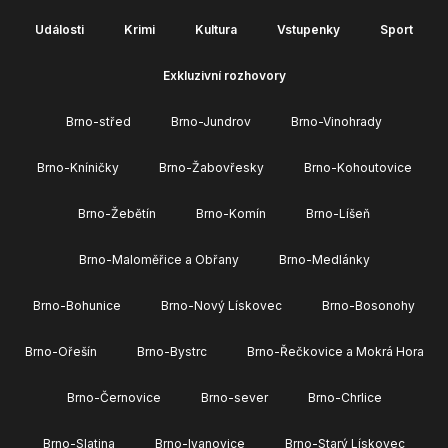
Události
Krimi
Kultura
Vstupenky
Sport
Exkluzivní rozhovory
Brno-střed
Brno-Jundrov
Brno-Vinohrady
Brno-Kníničky
Brno-Žabovřesky
Brno-Kohoutovice
Brno-Žebětín
Brno-Komín
Brno-Líšeň
Brno-Maloměřice a Obřany
Brno-Medlánky
Brno-Bohunice
Brno-Nový Lískovec
Brno-Bosonohy
Brno-Ořešín
Brno-Bystrc
Brno-Řečkovice a Mokrá Hora
Brno-Černovice
Brno-sever
Brno-Chrlice
Brno-Slatina
Brno-Ivanovice
Brno-Starý Lískovec