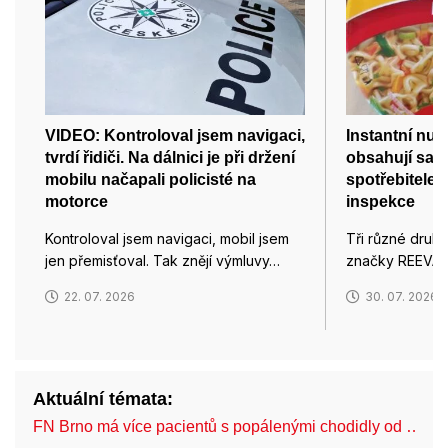
VIDEO: Kontroloval jsem navigaci,
Instantní nu
tvrdí řidiči. Na dálnici je při držení
obsahují salm
mobilu načapali policisté na
spotřebitele 
motorce
inspekce
Kontroloval jsem navigaci, mobil jsem
Tři různé druhy 
jen přemisťoval. Tak znějí výmluvy…
značky REEVA z
22. 07. 2026
30. 07. 2026
Aktuální témata:
FN Brno má více pacientů s popálenými chodidly od …