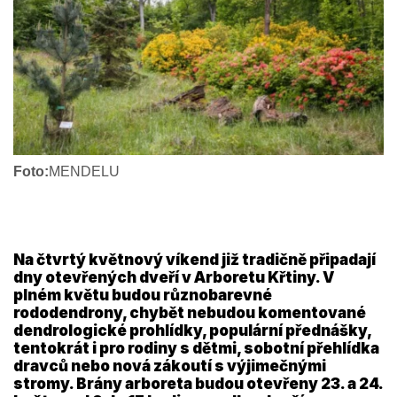
Foto:
MENDELU
Na čtvrtý květnový víkend již tradičně připadají
dny otevřených dveří v Arboretu Křtiny. V
plném květu budou různobarevné
rododendrony, chybět nebudou komentované
dendrologické prohlídky, populární přednášky,
tentokrát i pro rodiny s dětmi, sobotní přehlídka
dravců nebo nová zákoutí s výjimečnými
stromy. Brány arboreta budou otevřeny 23. a 24.