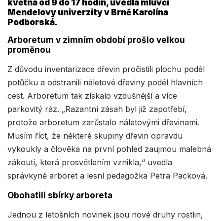
května od 9 do 17 hodin, uvedla mluvčí
Mendelovy univerzity v Brně Karolína
Podborská.
Arboretum v zimním období prošlo velkou
proměnou
Z důvodu inventarizace dřevin pročistili plochu podél
potůčku a odstranili náletové dřeviny podél hlavních
cest. Arboretum tak získalo vzdušnější a více
parkovitý ráz. „Razantní zásah byl již zapotřebí,
protože arboretum zarůstalo náletovými dřevinami.
Musím říct, že některé skupiny dřevin opravdu
vykoukly a člověka na první pohled zaujmou malebná
zákoutí, která prosvětlením vznikla,“ uvedla
správkyně arboret a lesní pedagožka Petra Packová.
Obohatili sbírky arboreta
Jednou z letošních novinek jsou nové druhy rostlin,