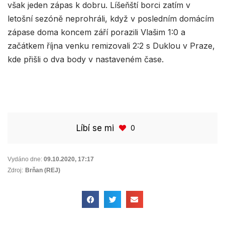
však jeden zápas k dobru. Líšeňští borci zatím v
letošní sezóně neprohráli, když v posledním domácím
zápase doma koncem září porazili Vlašim 1:0 a
začátkem října venku remizovali 2:2 s Duklou v Praze,
kde přišli o dva body v nastaveném čase.
Líbí se mi
0
Vydáno dne:
09.10.2020
,
17:17
Zdroj:
Brňan (REJ)