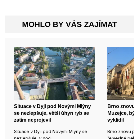
MOHLO BY VÁS ZAJÍMAT
Situace v Dyji pod Novými Mlýny
Brno znovu p
se nezlepšuje, větší úhyn ryb se
Muzejce, býv
zatím neprojevil
vyklidil
Situace v Dyji pod Novými Mlýny se
Brno znovu pro
nezlepšuje, v noci…
řemeslné pekár