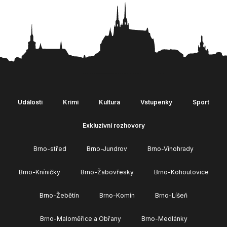
Události
Krimi
Kultura
Vstupenky
Sport
Exkluzivní rozhovory
Brno-střed
Brno-Jundrov
Brno-Vinohrady
Brno-Kníničky
Brno-Žabovřesky
Brno-Kohoutovice
Brno-Žebětín
Brno-Komín
Brno-Líšeň
Brno-Maloměřice a Obřany
Brno-Medlánky