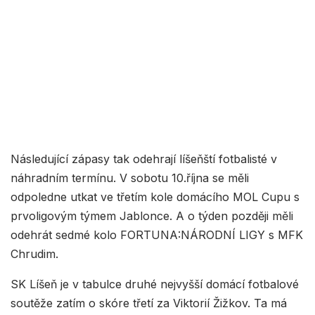
Následující zápasy tak odehrají líšeňští fotbalisté v
náhradním termínu. V sobotu 10.října se měli
odpoledne utkat ve třetím kole domácího MOL Cupu s
prvoligovým týmem Jablonce. A o týden později měli
odehrát sedmé kolo FORTUNA:NÁRODNÍ LIGY s MFK
Chrudim.
SK Líšeň je v tabulce druhé nejvyšší domácí fotbalové
soutěže zatím o skóre třetí za Viktorií Žižkov. Ta má