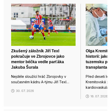
Zkušený záložník Jiří Texl
Olga Kremito
pokračuje ve Zbrojovce jako
historii: jako
mentor béčka vedle parťáka
tuzemsku před
Jakuba Šurala
transplantaci
Nejdéle sloužící hráč Zbrojovky v
Před deseti let
současném kádru A-týmu Jiří Texl…
Kremitovská z 
kardiovaskulár
30. 07. 2026
16. 07. 2026