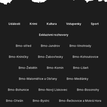
Události
Krimi
Kultura
Vstupenky
Sport
Exkluzivní rozhovory
Brno-střed
Brno-Jundrov
Brno-Vinohrady
Brno-Kníničky
Brno-Žabovřesky
Brno-Kohoutovice
Brno-Žebětín
Brno-Komín
Brno-Líšeň
Brno-Maloměřice a Obřany
Brno-Medlánky
Brno-Bohunice
Brno-Nový Lískovec
Brno-Bosonohy
Brno-Ořešín
Brno-Bystrc
Brno-Řečkovice a Mokrá Hora