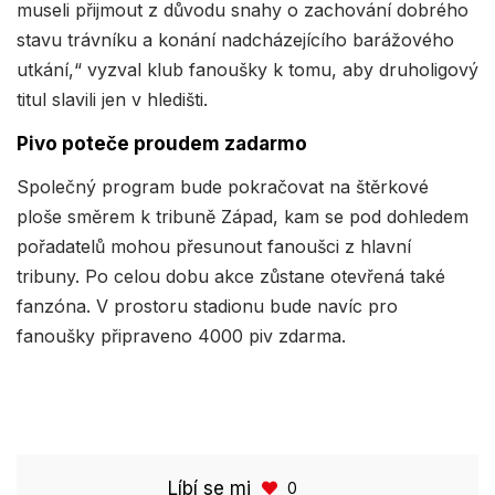
museli přijmout z důvodu snahy o zachování dobrého
stavu trávníku a konání nadcházejícího barážového
utkání,“ vyzval klub fanoušky k tomu, aby druholigový
titul slavili jen v hledišti.
Pivo poteče proudem zadarmo
Společný program bude pokračovat na štěrkové
ploše směrem k tribuně Západ, kam se pod dohledem
pořadatelů mohou přesunout fanoušci z hlavní
tribuny. Po celou dobu akce zůstane otevřená také
fanzóna. V prostoru stadionu bude navíc pro
fanoušky připraveno 4000 piv zdarma.
Líbí se mi
0