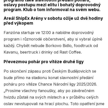
programu také slavnostní předání poháru,
oslavy postupu mezi elitu i bohatý doprovodný
program. Klub o tom informoval na svém webu.
Areál ShipEx Arény v sobotu ožije už dvě hodiny
před výkopem
Fanzóna startuje ve 12:00 a nabídne doprovodný
program i různorodé občerstvení, aby si vybral úplně
každý. Chybět nebude Borkovo Bidlo, foodtruck od
Kavanu, beertruck i drinky od Rast Coffee.
Převezmou pohár pro vítěze druhé ligy
Po skončení zápasu proti Českým Budějovicích se
bude přímo na stadionu konat slavnostní předání
poháru pro vítěze Chance Národní ligy 2025/2026.
„Prosíme všechny fanoušky, aby po závěrečném
hvizdu zůstali na svých místech a v průběhu celých
oslav nevstupovali na hrací plochu. Toto opatření jsme