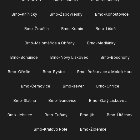
Brno-Kníničky
Brno-Žabovřesky
Brno-Kohoutovice
Brno-Žebětín
Brno-Komín
Brno-Líšeň
Brno-Maloměřice a Obřany
Brno-Medlánky
Brno-Bohunice
Brno-Nový Lískovec
Brno-Bosonohy
Brno-Ořešín
Brno-Bystrc
Brno-Řečkovice a Mokrá Hora
Brno-Černovice
Brno-sever
Brno-Chrlice
Brno-Slatina
Brno-Ivanovice
Brno-Starý Lískovec
Brno-Jehnice
Brno-Tuřany
Brno-jih
Brno-Útěchov
Brno-Královo Pole
Brno-Židenice