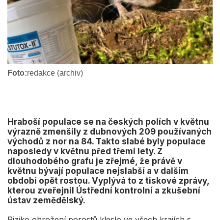
Foto:
redakce (archiv)
Hraboší populace se na českých polích v květnu
výrazně zmenšily z dubnových 209 používaných
východů z nor na 84. Takto slabé byly populace
naposledy v květnu před třemi lety. Z
dlouhodobého grafu je zřejmé, že právě v
květnu bývají populace nejslabší a v dalším
období opět rostou. Vyplývá to z tiskové zprávy,
kterou zveřejnil Ústřední kontrolní a zkušební
ústav zemědělský.
Riziko ohrožení porostů kleslo ve všech krajích s