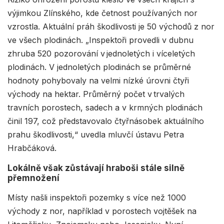
výjimkou Zlínského, kde četnost používaných nor
vzrostla. Aktuální práh škodlivosti je 50 východů z nor
ve všech plodinách. „Inspektoři provedli v dubnu
zhruba 520 pozorování v jednoletých i víceletých
plodinách. V jednoletých plodinách se průměrné
hodnoty pohybovaly na velmi nízké úrovni čtyři
východy na hektar. Průměrný počet v trvalých
travních porostech, sadech a v krmných plodinách
činil 197, což představovalo čtyřnásobek aktuálního
prahu škodlivosti,“ uvedla mluvčí ústavu Petra
Hrabčáková.
Lokálně však zůstávají hraboši stále silně
přemnožení
Místy našli inspektoři pozemky s více než 1000
východy z nor, například v porostech vojtěšek na