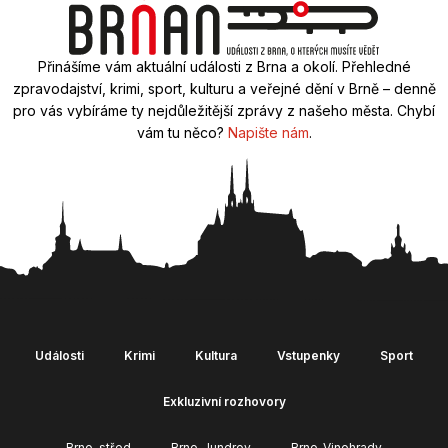
Přinášíme vám aktuální události z Brna a okolí. Přehledné
zpravodajství, krimi, sport, kulturu a veřejné dění v Brně – denně
pro vás vybíráme ty nejdůležitější zprávy z našeho města. Chybí
vám tu něco?
Napište nám
.
Události
Krimi
Kultura
Vstupenky
Sport
Exkluzivní rozhovory
Brno-střed
Brno-Jundrov
Brno-Vinohrady