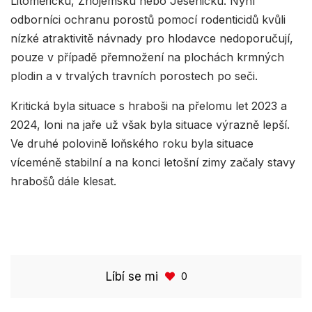
Litoměřicku, Znojemsku nebo Jesenicku. Nyní
odborníci ochranu porostů pomocí rodenticidů kvůli
nízké atraktivitě návnady pro hlodavce nedoporučují,
pouze v případě přemnožení na plochách krmných
plodin a v trvalých travních porostech po seči.
Kritická byla situace s hraboši na přelomu let 2023 a
2024, loni na jaře už však byla situace výrazně lepší.
Ve druhé polovině loňského roku byla situace
víceméně stabilní a na konci letošní zimy začaly stavy
hrabošů dále klesat.
Líbí se mi
0