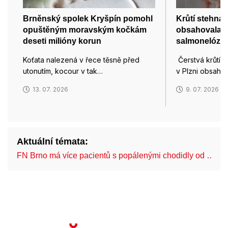
Brněnský spolek Kryšpín pomohl
Krůtí stehna 
opuštěným moravským kočkám
obsahovala ba
deseti milióny korun
salmonelózu
Koťata nalezená v řece těsně před
Čerstvá krůtí s
utonutím, kocour v tak…
v Plzni obsahov
13. 07. 2026
9. 07. 2026
Aktuální témata:
FN Brno má více pacientů s popálenými chodidly od …