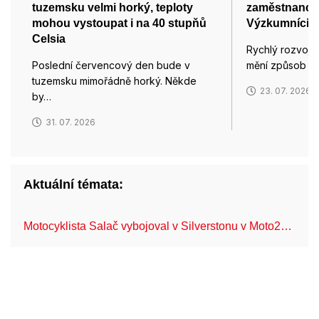
tuzemsku velmi horký, teploty
zaměstnance 
mohou vystoupat i na 40 stupňů
Výzkumníci z 
Celsia
Rychlý rozvoj d
Poslední červencový den bude v
mění způsob pr
tuzemsku mimořádně horký. Někde
23. 07. 2026
by…
31. 07. 2026
Aktuální témata:
Motocyklista Salač vybojoval v Silverstonu v Moto2…
FN