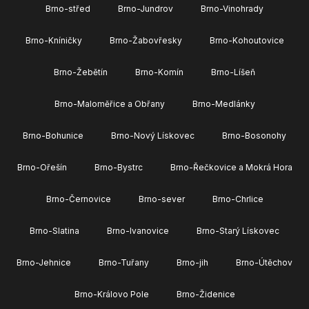
Brno-střed
Brno-Jundrov
Brno-Vinohrady
Brno-Kníničky
Brno-Žabovřesky
Brno-Kohoutovice
Brno-Žebětín
Brno-Komín
Brno-Líšeň
Brno-Maloměřice a Obřany
Brno-Medlánky
Brno-Bohunice
Brno-Nový Lískovec
Brno-Bosonohy
Brno-Ořešín
Brno-Bystrc
Brno-Řečkovice a Mokrá Hora
Brno-Černovice
Brno-sever
Brno-Chrlice
Brno-Slatina
Brno-Ivanovice
Brno-Starý Lískovec
Brno-Jehnice
Brno-Tuřany
Brno-jih
Brno-Útěchov
Brno-Královo Pole
Brno-Židenice