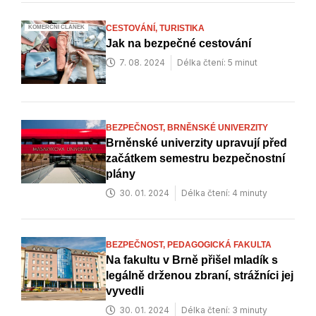
CESTOVÁNÍ,
TURISTIKA
KOMERČNÍ ČLÁNEK
Jak na bezpečné cestování
7. 08. 2024
Délka čtení: 5 minut
BEZPEČNOST,
BRNĚNSKÉ UNIVERZITY
Brněnské univerzity upravují před
začátkem semestru bezpečnostní
plány
30. 01. 2024
Délka čtení: 4 minuty
BEZPEČNOST,
PEDAGOGICKÁ FAKULTA
Na fakultu v Brně přišel mladík s
legálně drženou zbraní, strážníci jej
vyvedli
30. 01. 2024
Délka čtení: 3 minuty