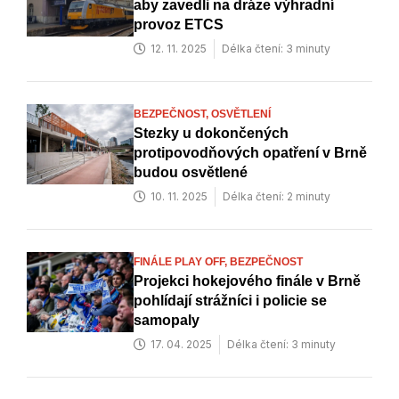
aby zavedli na dráze výhradní
provoz ETCS
12. 11. 2025
Délka čtení: 3 minuty
BEZPEČNOST,
OSVĚTLENÍ
Stezky u dokončených
protipovodňových opatření v Brně
budou osvětlené
10. 11. 2025
Délka čtení: 2 minuty
FINÁLE PLAY OFF,
BEZPEČNOST
Projekci hokejového finále v Brně
pohlídají strážníci i policie se
samopaly
17. 04. 2025
Délka čtení: 3 minuty