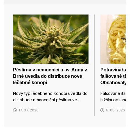
Pěstírna v nemocnici u sv. Anny v
Potravinářská
Brně uvedla do distribuce nové
falšované těs
léčebné konopí
Obsahovaly o
Nový typ léčebného konopí uvedla do
Falšované italsk
distribuce nemocniční pěstírna ve…
nižším obsahem
17. 07. 2026
6. 08. 2026