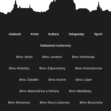
Události
Krimi
Kultura
Vstupenky
Sport
Exkluzivní rozhovory
Brno-střed
Brno-Jundrov
Brno-Vinohrady
Brno-Kníničky
Brno-Žabovřesky
Brno-Kohoutovice
Brno-Žebětín
Brno-Komín
Brno-Líšeň
Brno-Maloměřice a Obřany
Brno-Medlánky
Brno-Bohunice
Brno-Nový Lískovec
Brno-Bosonohy