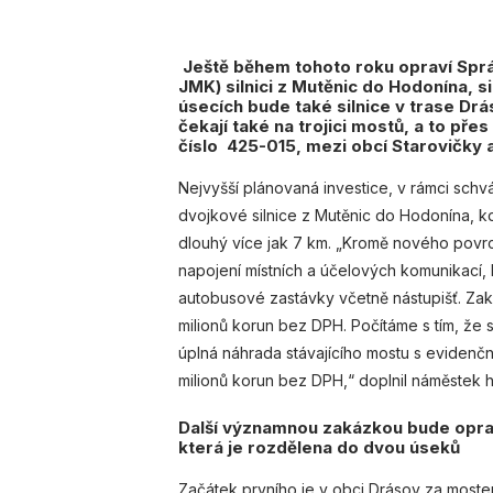
Ještě během tohoto roku opraví Sprá
JMK) silnici z Mutěnic do Hodonína, s
úsecích bude také silnice v trase Dr
čekají také na trojici mostů, a to pře
číslo 425-015, mezi obcí Starovičky 
Nejvyšší plánovaná investice, v rámci sch
dvojkové silnice z Mutěnic do Hodonína, k
dlouhý více jak 7 km. „Kromě nového povrch
napojení místních a účelových komunikací
autobusové zastávky včetně nástupišť. Za
milionů korun bez DPH. Počítáme s tím, že
úplná náhrada stávajícího mostu s evidenčn
milionů korun bez DPH,“ doplnil náměstek h
Další významnou zakázkou bude oprava
která je rozdělena do dvou úseků
Začátek prvního je v obci Drásov za moste