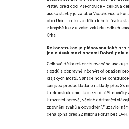
vrstev před obcí Všechovice – celková dé
úseku stavby je za obcí Všechovice a konec j
obci Unín – celková délka tohoto úseku sta
z krajské kasy a zatím zakázku odhadujeme
Crha.
Rekonstrukce je plánována také pro d
jde o úsek mezi obcemi Dobré pole a
Celková délka rekonstruovaného úseku je 5
sjezdů a dopravně inženýrská opatření pro 
krajských mostů. Sanace nosné konstrukce 
tam jsou předpokládané náklady přes 38 
k rekonstrukci mostu mezi obcí Starovičky 
k razantní opravě, včetně odstranění stáva
zpevnění svahů a odvodnění,“ uzavřel námě
cena šplhá přes 22 milionů korun bez DPH.