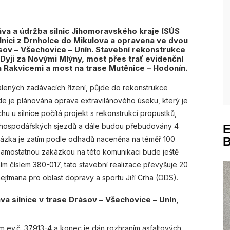
va a údržba silnic Jihomoravského kraje (SÚS
ilnici z Drnholce do Mikulova a opravena ve dvou
ásov – Všechovice – Unín. Stavební rekonstrukce
s Dyji za Novými Mlýny, most přes trať evidenční
a Rakvicemi a most na trase Mutěnice – Hodonín.
válených zadávacích řízení, půjde do rekonstrukce
de je plánována oprava extravilánového úseku, který je
u u silnice počítá projekt s rekonstrukcí propustků,
, hospodářských sjezdů a dále budou přebudovány 4
kázka je zatím podle odhadů naceněna na téměř 100
 samostatnou zakázkou na této komunikaci bude ještě
ím číslem 380-017, tato stavební realizace převyšuje 20
ejtmana pro oblast dopravy a sportu Jiří Crha (ODS).
 silnice v trase Drásov – Všechovice – Unín,
m ev.č. 37913-4 a konec je dán rozhraním asfaltových