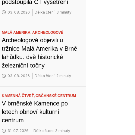
podstoupila CT vyšetření
03. 08. 2026
Délka čtení: 3 minuty
MALÁ AMERIKA,
ARCHEOLOGOVÉ
Archeologové objevili u
tržnice Malá Amerika v Brně
lahůdku: dvě historické
železniční točny
03. 08. 2026
Délka čtení: 2 minuty
KAMENNÁ ČTVRŤ,
OBČANSKÉ CENTRUM
V brněnské Kamence po
letech obnoví kulturní
centrum
31. 07. 2026
Délka čtení: 3 minuty