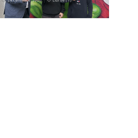
24 července, 2026
Líbí se (
1 )