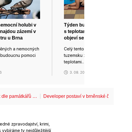
nemocní holubi v
Týden bude zřejmě tropický
najdou zázemí v
s teplotami až 39 stupňů,
tru u Brna
objeví se bouřky
něných a nemocných
Celý tento týden bude v
v budoucnu pomoci
tuzemsku zřejmě tropický s
teplotami…
26
3. 08. 2026
t dle památkářů …
Developer postaví v brněnské části Lesn
ledné zpravodajství, krimi,
 vybíráme ty nejdůležitější