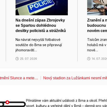
Na dnešní zápas Zbrojovky
Zranění a 
se Spartou dohlédnou
budoucnu 
desítky policistů a strážníků
novém cen
Na návrat nejvyšší fotbalové
Tisícům zra
soutěže do Brna se připravují
holubů má 
jihomoravští…
nové…
25. 07. 2026
14. 07. 20
atmění Slunce a mete…
Nový stadion za Lužánkami nesmí mí
Přinášíme vám aktuální události z Brna a okolí. Přeh
sport, kulturu a veřejné dění v Brně – denně pro vás