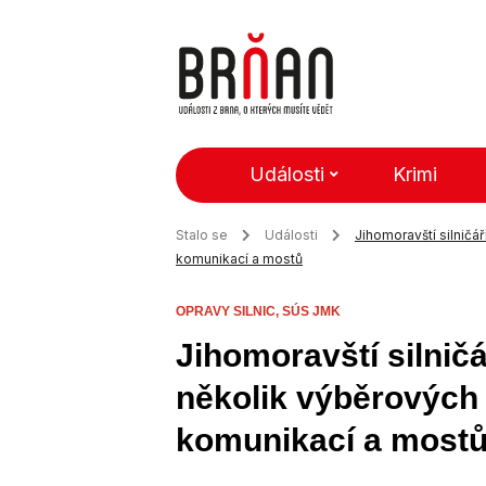
Události
Krimi
Stalo se
Události
Jihomoravští silničá
komunikací a mostů
OPRAVY SILNIC,
SÚS JMK
Jihomoravští silnič
několik výběrových 
komunikací a most