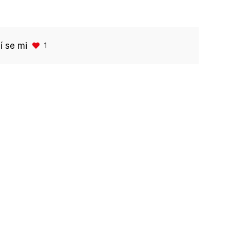
bí se mi
1