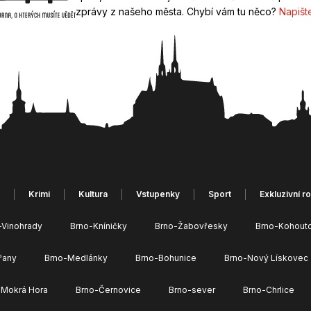
zprávy z našeho města. Chybí vám tu něco?
Napišt
Krimi
Kultura
Vstupenky
Sport
Exkluzivní r
-Vinohrady
Brno-Kníničky
Brno-Žabovřesky
Brno-Kohout
řany
Brno-Medlánky
Brno-Bohunice
Brno-Nový Lískovec
 Mokrá Hora
Brno-Černovice
Brno-sever
Brno-Chrlice