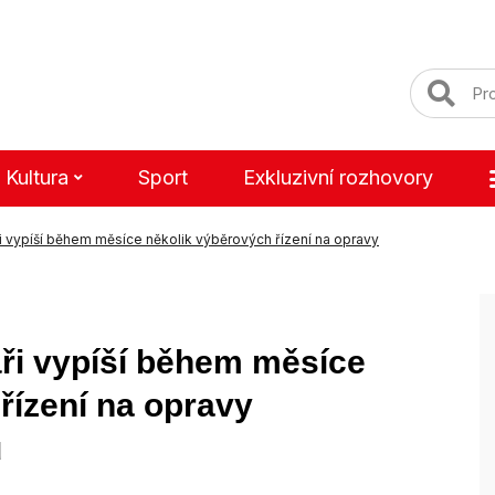
Kultura
Sport
Exkluzivní rozhovory
ři vypíší během měsíce několik výběrových řízení na opravy
áři vypíší během měsíce
řízení na opravy
ů