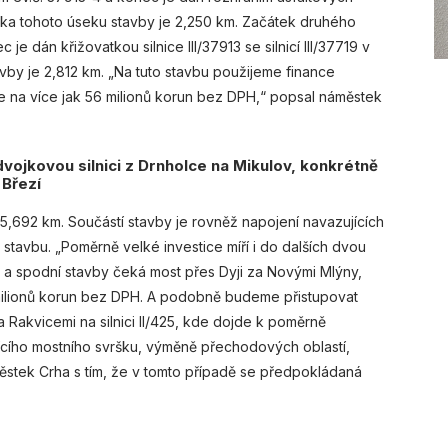
lka tohoto úseku stavby je 2,250 km. Začátek druhého
e dán křižovatkou silnice III/37913 se silnicí III/37719 v
vby je 2,812 km. „Na tuto stavbu použijeme finance
 na více jak 56 milionů korun bez DPH,“ popsal náměstek
vojkovou silnici z Drnholce na Mikulov, konkrétně
 Březí
,692 km. Součástí stavby je rovněž napojení navazujících
stavbu. „Poměrně velké investice míří i do dalších dvou
a spodní stavby čeká most přes Dyji za Novými Mlýny,
milionů korun bez DPH. A podobně budeme přistupovat
a Rakvicemi na silnici II/425, kde dojde k poměrně
jícího mostního svršku, výměně přechodových oblastí,
stek Crha s tím, že v tomto případě se předpokládaná