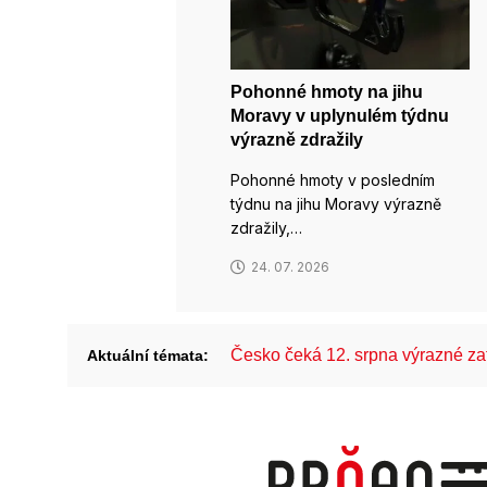
Pohonné hmoty na jihu
Moravy v uplynulém týdnu
výrazně zdražily
Pohonné hmoty v posledním
týdnu na jihu Moravy výrazně
zdražily,…
24. 07. 2026
Česko čeká 12. srpna výrazné z
Aktuální témata: