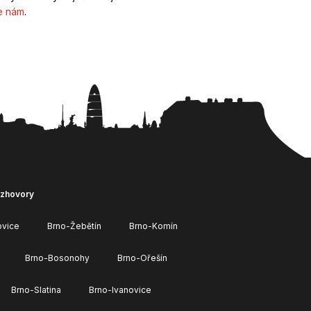
e nám
.
ozhovory
ovice
Brno-Žebětín
Brno-Komín
Brno-Bosonohy
Brno-Ořešín
Brno-Slatina
Brno-Ivanovice