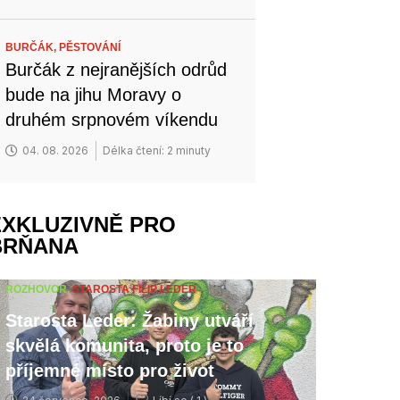
BURČÁK,
PĚSTOVÁNÍ
Burčák z nejranějších odrůd
bude na jihu Moravy o
druhém srpnovém víkendu
04. 08. 2026
Délka čtení: 2 minuty
EXKLUZIVNĚ PRO
BRŇANA
ROZHOVOR,
STAROSTA FILIP LEDER
Starosta Leder: Žabiny utváří
skvělá komunita, proto je to
příjemné místo pro život