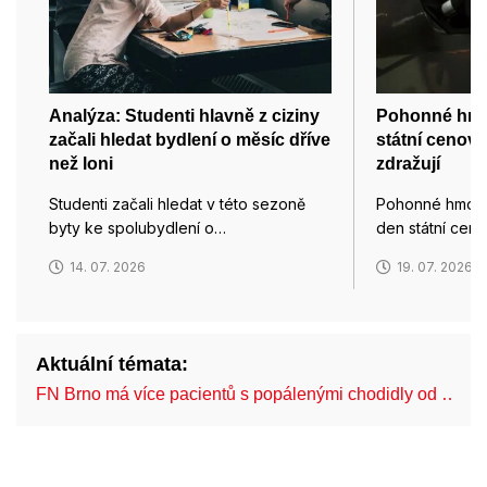
Analýza: Studenti hlavně z ciziny
Pohonné hmot
začali hledat bydlení o měsíc dříve
státní cenov
než loni
zdražují
Studenti začali hledat v této sezoně
Pohonné hmoty
byty ke spolubydlení o…
den státní cen
14. 07. 2026
19. 07. 2026
Aktuální témata:
FN Brno má více pacientů s popálenými chodidly od …