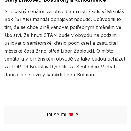
Starý Lískovec, Bosonohy a Kohoutovice
Současný senátor za obvod a ministr školství Mikuláš
Bek (STAN) mandát obhajovat nebude. Odůvodnil to
tím, že se chce plně věnovat potřebným změnám ve
školství. Za hnutí STAN bude v obvodu na podzim
usilovat o senátorské křeslo podnikatel a zastupitel
městské části Brno-střed Libor Zabloudil. O místo
senátora v brněnském obvodě se také budou ucházet
za TOP 09 Břetislav Rychlík, za Svobodné Michal
Janda či nezávislý kandidát Petr Kolman.
Líbí se mi
2