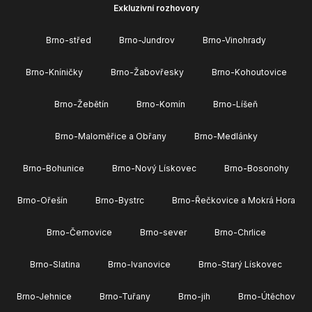
Exkluzivní rozhovory
Brno-střed
Brno-Jundrov
Brno-Vinohrady
Brno-Kníničky
Brno-Žabovřesky
Brno-Kohoutovice
Brno-Žebětín
Brno-Komín
Brno-Líšeň
Brno-Maloměřice a Obřany
Brno-Medlánky
Brno-Bohunice
Brno-Nový Lískovec
Brno-Bosonohy
Brno-Ořešín
Brno-Bystrc
Brno-Řečkovice a Mokrá Hora
Brno-Černovice
Brno-sever
Brno-Chrlice
Brno-Slatina
Brno-Ivanovice
Brno-Starý Lískovec
Brno-Jehnice
Brno-Tuřany
Brno-jih
Brno-Útěchov