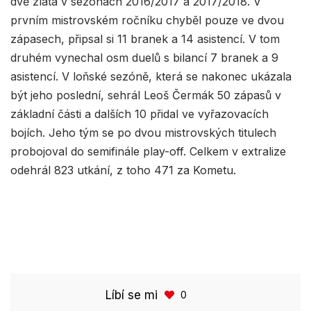
dvě zlata v sezónách 2016/2017 a 2017/2018. V
prvním mistrovském ročníku chyběl pouze ve dvou
zápasech, připsal si 11 branek a 14 asistencí. V tom
druhém vynechal osm duelů s bilancí 7 branek a 9
asistencí. V loňské sezóně, která se nakonec ukázala
být jeho poslední, sehrál Leoš Čermák 50 zápasů v
základní části a dalších 10 přidal ve vyřazovacích
bojích. Jeho tým se po dvou mistrovských titulech
probojoval do semifinále play-off. Celkem v extralize
odehrál 823 utkání, z toho 471 za Kometu.
Líbí se mi
0