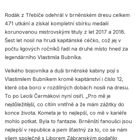
Rodák z Třebíče odehrál v brněnském dresu celkem
471 utkání a získal kompletní sbírku medailí
korunovanou mistrovskými tituly z let 2017 a 2018.
Šest let nosil na hrudi kapitánské céčko, což jej v
počtu ligových ročníků řadí na druhé místo hned za
legendárního Vlastimila Bubníka.
Velkého bojovníka a duši brněnské kabiny pojí s
Vlastimilem Bubníkem kromě kapitánství i číslo 12,
které oba borci v rozdílných dobách nosili na dresu.
To po Leoši Čermákovi nyní osiří. „Pro mě je
nejdůležitější, co cítím vnitřně a že mám zážitky do
konce života. Kometa je to nejlepší, co mě v kariéře
mohlo potkat. Byla to fantazie. Brněnští fanoušci jsou
nejlepší v republice a jsem šťastný za to, co se nám
všem společně s Liborem Zábranským podařilo