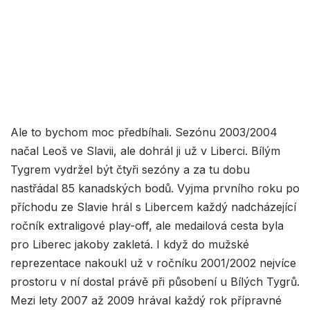
Ale to bychom moc předbíhali. Sezónu 2003/2004
načal Leoš ve Slavii, ale dohrál ji už v Liberci. Bílým
Tygrem vydržel být čtyři sezóny a za tu dobu
nastřádal 85 kanadských bodů. Vyjma prvního roku po
příchodu ze Slavie hrál s Libercem každý nadcházející
ročník extraligové play-off, ale medailová cesta byla
pro Liberec jakoby zakletá. I když do mužské
reprezentace nakoukl už v ročníku 2001/2002 nejvíce
prostoru v ní dostal právě při působení u Bílých Tygrů.
Mezi lety 2007 až 2009 hrával každý rok přípravné