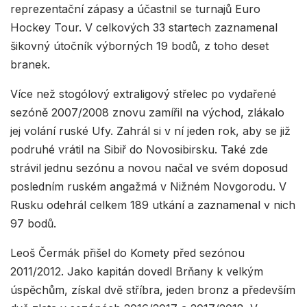
reprezentační zápasy a účastnil se turnajů Euro
Hockey Tour. V celkových 33 startech zaznamenal
šikovný útočník výborných 19 bodů, z toho deset
branek.
Více než stogólový extraligový střelec po vydařené
sezóně 2007/2008 znovu zamířil na východ, zlákalo
jej volání ruské Ufy. Zahrál si v ní jeden rok, aby se již
podruhé vrátil na Sibiř do Novosibirsku. Také zde
strávil jednu sezónu a novou načal ve svém doposud
posledním ruském angažmá v Nižném Novgorodu. V
Rusku odehrál celkem 189 utkání a zaznamenal v nich
97 bodů.
Leoš Čermák přišel do Komety před sezónou
2011/2012. Jako kapitán dovedl Brňany k velkým
úspěchům, získal dvě stříbra, jeden bronz a především