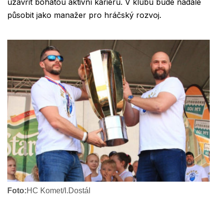
uzavřít bohatou aktivní kariéru. V klubu bude nadále
působit jako manažer pro hráčský rozvoj.
Foto:
HC Komet/I.Dostál