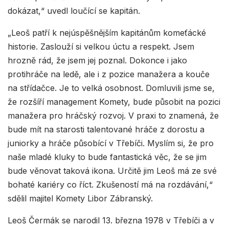
dokázat,“ uvedl loučící se kapitán.
„Leoš patří k nejúspěšnějším kapitánům komeťácké
historie. Zaslouží si velkou úctu a respekt. Jsem
hrozně rád, že jsem jej poznal. Dokonce i jako
protihráče na ledě, ale i z pozice manažera a kouče
na střídačce. Je to velká osobnost. Domluvili jsme se,
že rozšíří management Komety, bude působit na pozici
manažera pro hráčský rozvoj. V praxi to znamená, že
bude mít na starosti talentované hráče z dorostu a
juniorky a hráče působící v Třebíči. Myslím si, že pro
naše mladé kluky to bude fantastická věc, že se jim
bude věnovat taková ikona. Určitě jim Leoš má ze své
bohaté kariéry co říct. Zkušeností má na rozdávání,“
sdělil majitel Komety Libor Zábranský.
Leoš Čermák se narodil 13. března 1978 v Třebíči a v