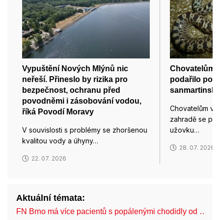
Vypuštění Nových Mlýnů nic
Chovatelům v
neřeší. Přineslo by rizika pro
podařilo pop
bezpečnost, ochranu před
sanmartinsk
povodněmi i zásobování vodou,
Chovatelům v 
říká Povodí Moravy
zahradě se pop
V souvislosti s problémy se zhoršenou
užovku…
kvalitou vody a úhyny…
28. 07. 2026
22. 07. 2026
Aktuální témata:
FN Brno má více pacientů s popálenými chodidly od …