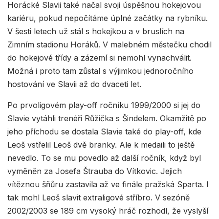
Horácké Slavii také načal svoji úspěšnou hokejovou
kariéru, pokud nepočítáme úplné začátky na rybníku.
V šesti letech už stál s hokejkou a v bruslích na
Zimním stadionu Horáků. V malebném městečku chodil
do hokejové třídy a zázemí si nemohl vynachválit.
Možná i proto tam zůstal s výjimkou jednoročního
hostování ve Slavii až do dvaceti let.
Po prvoligovém play-off ročníku 1999/2000 si jej do
Slavie vytáhli trenéři Růžička s Šindelem. Okamžitě po
jeho příchodu se dostala Slavie také do play-off, kde
Leoš vstřelil Leoš dvě branky. Ale k medaili to ještě
nevedlo. To se mu povedlo až další ročník, když byl
vyměněn za Josefa Štrauba do Vítkovic. Jejich
vítěznou šňůru zastavila až ve finále pražská Sparta. I
tak mohl Leoš slavit extraligové stříbro. V sezóně
2002/2003 se 189 cm vysoký hráč rozhodl, že vyslyší