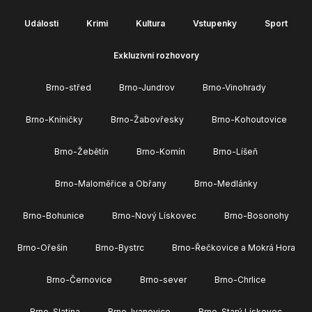
Události
Krimi
Kultura
Vstupenky
Sport
Exkluzivní rozhovory
Brno-střed
Brno-Jundrov
Brno-Vinohrady
Brno-Kníničky
Brno-Žabovřesky
Brno-Kohoutovice
Brno-Žebětín
Brno-Komín
Brno-Líšeň
Brno-Maloměřice a Obřany
Brno-Medlánky
Brno-Bohunice
Brno-Nový Lískovec
Brno-Bosonohy
Brno-Ořešín
Brno-Bystrc
Brno-Řečkovice a Mokrá Hora
Brno-Černovice
Brno-sever
Brno-Chrlice
Brno-Slatina
Brno-Ivanovice
Brno-Starý Lískovec