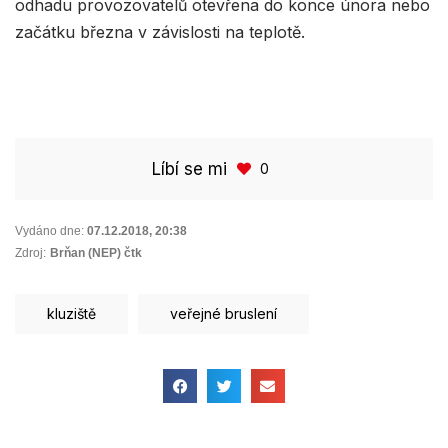
odhadu provozovatelů otevřena do konce února nebo
začátku března v závislosti na teplotě.
Líbí se mi
0
Vydáno dne:
07.12.2018
,
20:38
Zdroj:
Brňan (NEP) čtk
kluziště
veřejné bruslení