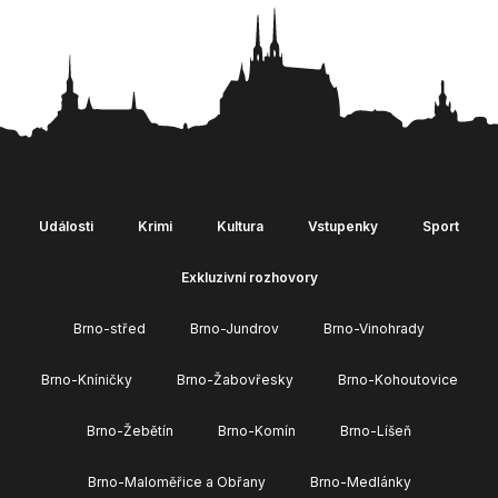
Události
Krimi
Kultura
Vstupenky
Sport
Exkluzivní rozhovory
Brno-střed
Brno-Jundrov
Brno-Vinohrady
Brno-Kníničky
Brno-Žabovřesky
Brno-Kohoutovice
Brno-Žebětín
Brno-Komín
Brno-Líšeň
Brno-Maloměřice a Obřany
Brno-Medlánky