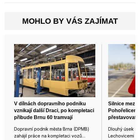
MOHLO BY VÁS ZAJÍMAT
V dílnách dopravního podniku
Silnice mezi 
vznikají další Draci, po kompletaci
Pohořelicemi 
přibude Brnu 60 tramvají
přestavovat v
Dopravní podnik města Brna (DPMB)
Dlouhý úsek sil
zahájil práce na kompletaci vozů…
Lechovicemi n