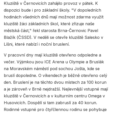
Kluziště v Černovicích zahájilo provoz v pátek. K
dispozici bude i pro základní školy. "V dopoledních
hodinách všedních dnů mají možnost zdarma využít
kluziště žáci základních škol, které zřizuje naše
městská část," řekl starosta Brna-Černovic Pavel
Blažík (ČSSD). V neděli se otevře kluziště Salesko v
Líšni, které nabízí i noční bruslení.
V pracovní dny mají kluziště otevřeno odpoledne a
večer. Výjimkou jsou ICE Arena u Olympie a Bruslák
na Moravském náměstí pod sochou Jošta, kde se
bruslí dopoledne. O víkendech je běžně otevřeno celý
den. Bruslení je na těchto dvou místech za 100 korun
a je zároveň v Brně nejdražší. Nejlevnější vstupné mají
kluziště v Černovicích a v kulturním centru Omega v
Husovicích. Dospělí si tam zabruslí za 40 korun.
Rodinné vstupné pro čtyřčlennou rodinu se pohybuje