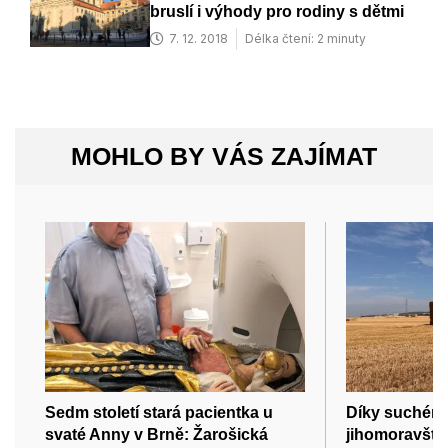
bruslí i výhody pro rodiny s dětmi
7. 12. 2018
Délka čtení: 2 minuty
MOHLO BY VÁS ZAJÍMAT
Sedm století stará pacientka u
Díky suchému
svaté Anny v Brně: Žarošická
jihomoravští 