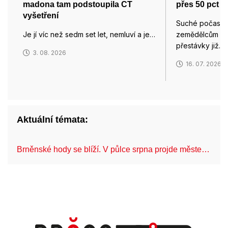
madona tam podstoupila CT
přes 50 pct o
vyšetření
Suché počasí u
Je jí víc než sedm set let, nemluví a je…
zemědělcům skl
přestávky již…
3. 08. 2026
16. 07. 2026
Aktuální témata:
Brněnské hody se blíží. V půlce srpna projde měste…
C