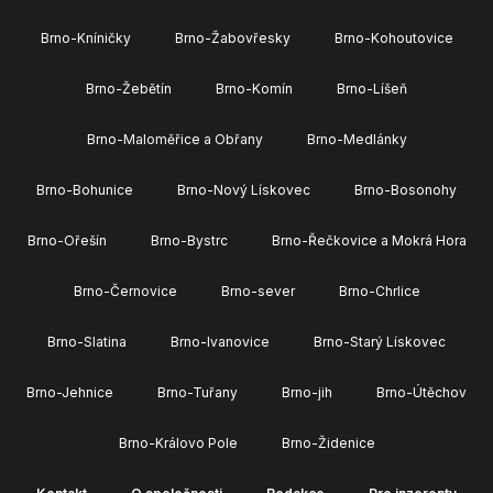
Brno-Kníničky
Brno-Žabovřesky
Brno-Kohoutovice
Brno-Žebětín
Brno-Komín
Brno-Líšeň
Brno-Maloměřice a Obřany
Brno-Medlánky
Brno-Bohunice
Brno-Nový Lískovec
Brno-Bosonohy
Brno-Ořešín
Brno-Bystrc
Brno-Řečkovice a Mokrá Hora
Brno-Černovice
Brno-sever
Brno-Chrlice
Brno-Slatina
Brno-Ivanovice
Brno-Starý Lískovec
Brno-Jehnice
Brno-Tuřany
Brno-jih
Brno-Útěchov
Brno-Královo Pole
Brno-Židenice