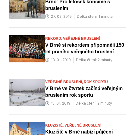
Brno: Pro letošek končíme s
bruslením
27. 02. 2019
Délka čtení: 1 minuta
REKORD,
VEŘEJNÉ BRUSLENÍ
V Brně si rekordem připomněli 150
let prvního veřejného bruslení
18. 01. 2019
Délka čtení: 2 minuty
VEŘEJNÉ BRUSLENÍ,
ROK SPORTU
V Brně ve čtvrtek začíná veřejným
bruslením rok sportu
15. 01. 2019
Délka čtení: 2 minuty
KLUZIŠTĚ,
VEŘEJNÉ BRUSLENÍ
Kluziště v Brně nabízí půjčení