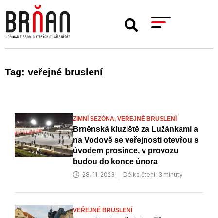
Tag: veřejné bruslení
ZIMNÍ SEZÓNA,
VEŘEJNÉ BRUSLENÍ
Brněnská kluziště za Lužánkami a
na Vodově se veřejnosti otevřou s
úvodem prosince, v provozu
budou do konce února
28. 11. 2023
Délka čtení: 3 minuty
VEŘEJNÉ BRUSLENÍ