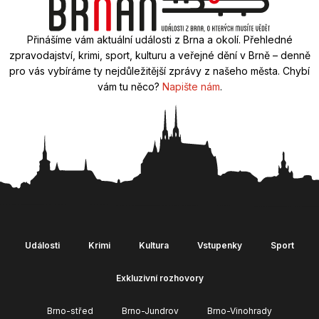
Přinášíme vám aktuální události z Brna a okolí. Přehledné
zpravodajství, krimi, sport, kulturu a veřejné dění v Brně – denně
pro vás vybíráme ty nejdůležitější zprávy z našeho města. Chybí
vám tu něco?
Napište nám
.
Události
Krimi
Kultura
Vstupenky
Sport
Exkluzivní rozhovory
Brno-střed
Brno-Jundrov
Brno-Vinohrady