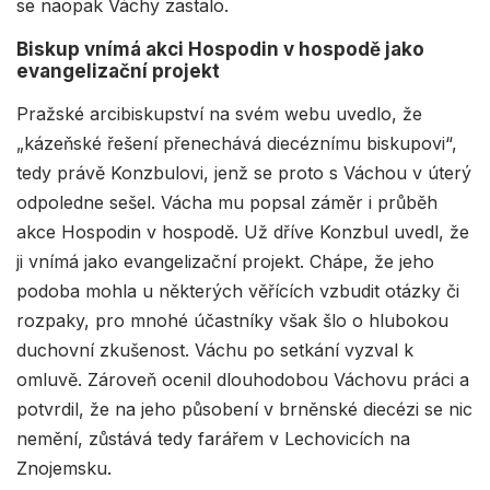
se naopak Váchy zastalo.
Biskup vnímá akci Hospodin v hospodě jako
evangelizační projekt
Pražské arcibiskupství na svém webu uvedlo, že
„kázeňské řešení přenechává diecéznímu biskupovi“,
tedy právě Konzbulovi, jenž se proto s Váchou v úterý
odpoledne sešel. Vácha mu popsal záměr i průběh
akce Hospodin v hospodě. Už dříve Konzbul uvedl, že
ji vnímá jako evangelizační projekt. Chápe, že jeho
podoba mohla u některých věřících vzbudit otázky či
rozpaky, pro mnohé účastníky však šlo o hlubokou
duchovní zkušenost. Váchu po setkání vyzval k
omluvě. Zároveň ocenil dlouhodobou Váchovu práci a
potvrdil, že na jeho působení v brněnské diecézi se nic
nemění, zůstává tedy farářem v Lechovicích na
Znojemsku.