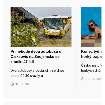
Při nehodě dvou autobusů u
Konec týdne 
Oleksovic na Znojemsku se
horký, zaprší
zranilo 47 lidí
Česko má před 
Dva autobusy s cestujícími se dnes
horkých dnů. 
okolo 09:30 srazily u…
30. 07. 2026
18. 07. 2026