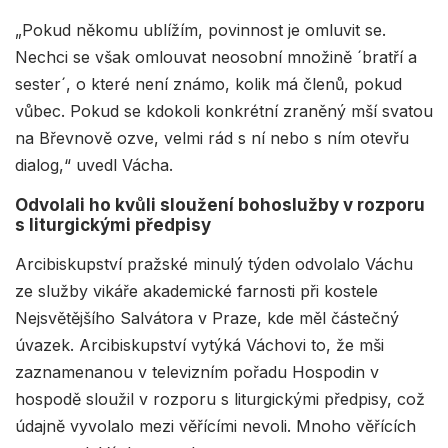
„Pokud někomu ublížím, povinnost je omluvit se.
Nechci se však omlouvat neosobní množině ´bratří a
sester´, o které není známo, kolik má členů, pokud
vůbec. Pokud se kdokoli konkrétní zraněný mší svatou
na Břevnově ozve, velmi rád s ní nebo s ním otevřu
dialog,“ uvedl Vácha.
Odvolali ho kvůli sloužení bohoslužby v rozporu
s liturgickými předpisy
Arcibiskupství pražské minulý týden odvolalo Váchu
ze služby vikáře akademické farnosti při kostele
Nejsvětějšího Salvátora v Praze, kde měl částečný
úvazek. Arcibiskupství vytýká Váchovi to, že mši
zaznamenanou v televizním pořadu Hospodin v
hospodě sloužil v rozporu s liturgickými předpisy, což
údajně vyvolalo mezi věřícími nevoli. Mnoho věřících