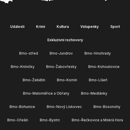
Události
Krimi
Kultura
Vstupenky
Sport
Exkluzivní rozhovory
Brno-střed
Brno-Jundrov
Brno-Vinohrady
Brno-Kníničky
Brno-Žabovřesky
Brno-Kohoutovice
Brno-Žebětín
Brno-Komín
Brno-Líšeň
Brno-Maloměřice a Obřany
Brno-Medlánky
Brno-Bohunice
Brno-Nový Lískovec
Brno-Bosonohy
Brno-Ořešín
Brno-Bystrc
Brno-Řečkovice a Mokrá Hora