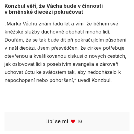
Konzbul věří, že Vácha bude v činnosti
v brněnské diecézi pokračovat
„Marka Váchu znám řadu let a vím, že během své
kněžské služby duchovně obohatil mnoho lidí.
Doufám, že se tak bude dít při pokračujícím působení
v naší diecézi. Jsem přesvědčen, že církev potřebuje
otevřenou a kvalifikovanou diskusi o nových cestách,
jak oslovovat lidi s poselstvím evangelia a zároveň
uchovat úctu ke svátostem tak, aby nedocházelo k
nepochopení nebo pohoršení,“ uvedl Konzbul.
Líbí se mi
16