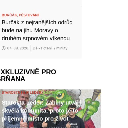
BURČÁK,
PĚSTOVÁNÍ
Burčák z nejranějších odrůd
bude na jihu Moravy o
druhém srpnovém víkendu
04. 08. 2026
Délka čtení: 2 minuty
EXKLUZIVNĚ PRO
BRŇANA
STAROSTA FILIP LEDER,
ROZHOVOR
Starosta Leder: Žabiny utváří
skvělá komunita, proto je to
příjemné místo pro život