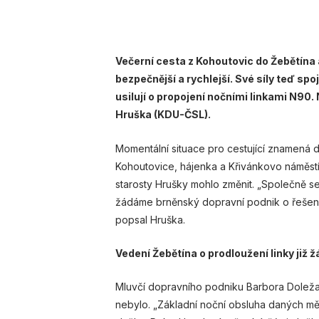
Večerní cesta z Kohoutovic do Žebětína
bezpečnější a rychlejší. Své síly teď sp
usilují o propojení nočními linkami N90
Hruška (KDU-ČSL).
Momentální situace pro cestující znamená 
Kohoutovice, hájenka a Křivánkovo náměstí
starosty Hrušky mohlo změnit. „Společně se
žádáme brněnský dopravní podnik o řešení 
popsal Hruška.
Vedení Žebětína o prodloužení linky již ž
Mluvčí dopravního podniku Barbora Doležalo
nebylo. „Základní noční obsluha daných měs