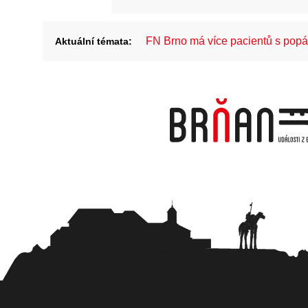
FN Brno má více pacientů s pop
Aktuální témata: