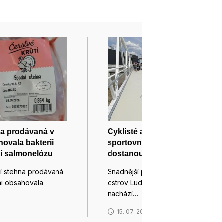
na prodávaná v
Cyklisté a chodci se nyní na
hovala bakterii
sportovní ostrov v Blansku
í salmonelózu
dostanou po nové lávce
tí stehna prodávaná
Snadnější přístup na Sportovní
zni obsahovala
ostrov Ludvíka Daňka, kde se
nachází…
6
15. 07. 2026