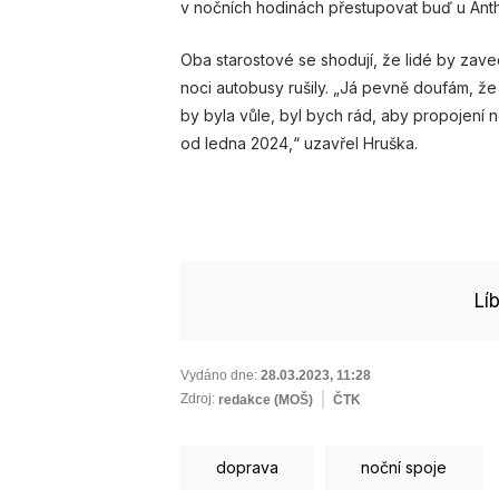
v nočních hodinách přestupovat buď u Ant
Oba starostové se shodují, že lidé by zavede
noci autobusy rušily. „Já pevně doufám, ž
by byla vůle, byl bych rád, aby propojení noč
od ledna 2024,“ uzavřel Hruška.
Lí
Vydáno dne:
28.03.2023
,
11:28
Zdroj:
redakce (MOŠ)
ČTK
doprava
noční spoje