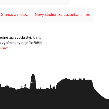
í Slunce a mete…
Nový stadion za Lužánkami nesmí mít dle
ledné zpravodajství, krimi,
 vybíráme ty nejdůležitější
e nám
.