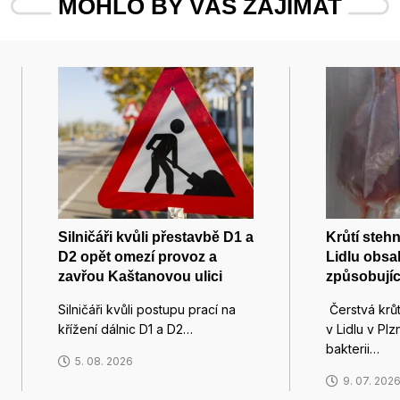
MOHLO BY VÁS ZAJÍMAT
Silničáři kvůli přestavbě D1 a
Krůtí steh
D2 opět omezí provoz a
Lidlu obsa
zavřou Kaštanovou ulici
způsobujíc
Silničáři kvůli postupu prací na
Čerstvá krů
křížení dálnic D1 a D2…
v Lidlu v Pl
bakterii…
5. 08. 2026
9. 07. 202