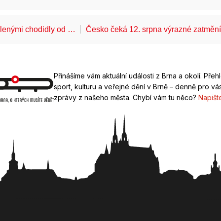
álenými chodidly od …
Česko čeká 12. srpna výrazné zatměn
Přinášíme vám aktuální události z Brna a okolí. Přeh
sport, kulturu a veřejné dění v Brně – denně pro vás
zprávy z našeho města. Chybí vám tu něco?
Napišt