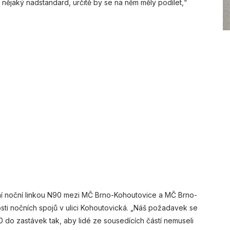
 nějaký nadstandard, určitě by se na něm měly podílet,“
ení noční linkou N90 mezi MČ Brno-Kohoutovice a MČ Brno-
sti nočních spojů v ulici Kohoutovická. „Náš požadavek se
 do zastávek tak, aby lidé ze sousedících částí nemuseli