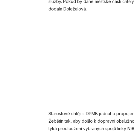
služby. Pokud by dané městské části chtěly
dodala Doležalová.
Starostové chtějí s DPMB jednat o propoj
Žebětín tak, aby došlo k dopravní obslužno
týká prodloužení vybraných spojů linky N90