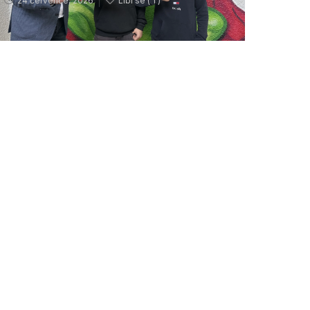
24 července, 2026
Líbí se (
1 )