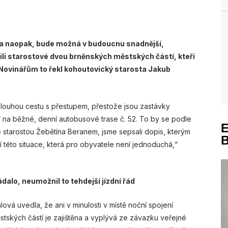
 a naopak, bude možná v budoucnu snadnější,
ojili starostové dvou brněnských městských částí, kteří
. Novinářům to řekl kohoutovický starosta Jakub
dlouhou cestu s přestupem, přestože jsou zastávky
 na běžné, denní autobusové trase č. 52. To by se podle
 starostou Žebětína Beranem, jsme sepsali dopis, kterým
této situace, která pro obyvatele není jednoduchá,“
ádalo, neumožnil to tehdejší jízdní řád
vá uvedla, že ani v minulosti v místě noční spojení
tských částí je zajištěna a vyplývá ze závazku veřejné