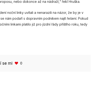
hroposu, nebo dokonce až na nádraží,“ řekl Hruška.
ní noční linky uvítali a nenarazili na názor, že by je v
e se nám podaří s dopravním podnikem najít řešení. Pokud
ními linkami platilo již pro jízdní řády příštího roku, tedy
bí se mi
0