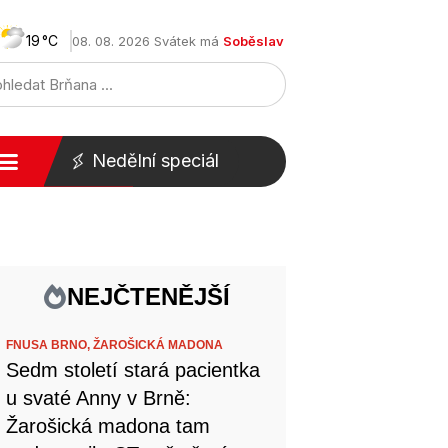
19
08. 08. 2026 Svátek má
Soběslav
Nedělní speciál
NEJČTENĚJŠÍ
FNUSA BRNO,
ŽAROŠICKÁ MADONA
Sedm století stará pacientka
u svaté Anny v Brně:
Žarošická madona tam