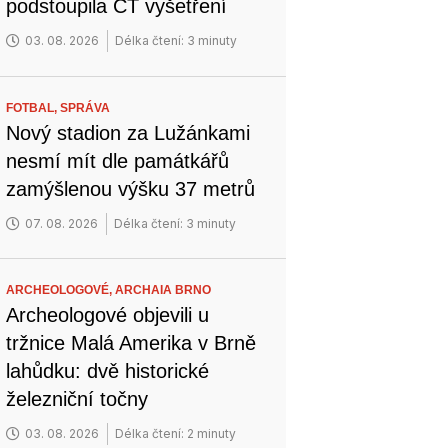
podstoupila CT vyšetření
03. 08. 2026
Délka čtení: 3 minuty
FOTBAL,
SPRÁVA
Nový stadion za Lužánkami
nesmí mít dle památkářů
zamýšlenou výšku 37 metrů
07. 08. 2026
Délka čtení: 3 minuty
ARCHEOLOGOVÉ,
ARCHAIA BRNO
Archeologové objevili u
tržnice Malá Amerika v Brně
lahůdku: dvě historické
železniční točny
03. 08. 2026
Délka čtení: 2 minuty