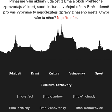
Přinášíme vám aktuální události z Brna a okolí. Přehledné
zpravodajství, krimi, sport, kulturu a veřejné dění v Brně – denně
pro vás vybíráme ty nejdůležitější zprávy z našeho města. Chybí
vám tu něco?
Napište nám
.
Události
Krimi
Kultura
Vstupenky
Sport
Exkluzivní rozhovory
Brno-střed
Brno-Jundrov
Brno-Vinohrady
Brno-Kníničky
Brno-Žabovřesky
Brno-Kohoutovice