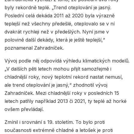
byly rekordně teplé. „Trend oteplování je jasný.
Poslední celá dekáda 2011 až 2020 byla výrazně
teplejší než všechny předešlé, oteplovalo se v ní
dvakrát rychleji než v předešlých. Nyní jsme v
polovině další dekády, která je ještě teplejší,“
poznamenal Zahradníček.
Vývoj podle něj odpovídá výhledu klimatických modelů.
„V dalších pěti letech mohou přijít samozřejmě i
chladnější roky, nový teplotní rekord nastat nemusí,
ale trend oteplování je jasný,“ zhodnotil vývoj
Zahradníček. Mezi chladnější roky v posledních 15
letech patřily například 2013 či 2021, ty teplé až horké
ovšem převládají.
Zmínil i srovnání s 19. stoletím. To bylo proti
současnosti extrémně chladné a letošek je proti