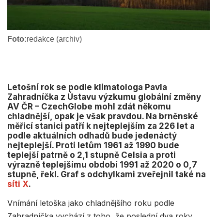
Foto:
redakce (archiv)
Letošní rok se podle klimatologa Pavla
Zahradníčka z Ústavu výzkumu globální změny
AV ČR – CzechGlobe mohl zdát někomu
chladnější, opak je však pravdou. Na brněnské
měřicí stanici patří k nejteplejším za 226 let a
podle aktuálních odhadů bude jedenáctý
nejteplejší. Proti letům 1961 až 1990 bude
teplejší patrně o 2,1 stupně Celsia a proti
výrazně teplejšímu období 1991 až 2020 o 0,7
stupně, řekl. Graf s odchylkami zveřejnil také na
síti X
.
Vnímání letoška jako chladnějšího roku podle
Zahradníčka vychází z toho, že poslední dva roky