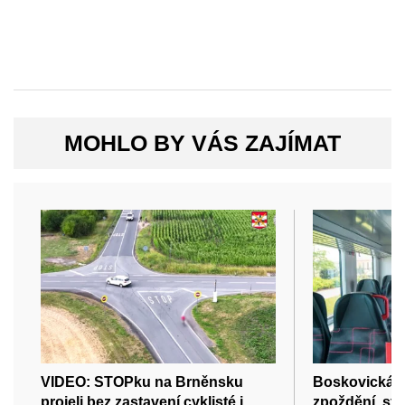
MOHLO BY VÁS ZAJÍMAT
VIDEO: STOPku na Brněnsku
Boskovická s
projeli bez zastavení cyklisté i
zpoždění, sta