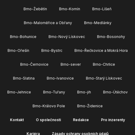
Brno-Žebětín
Brno-Komín
Brno-Líšeň
Brno-Maloměřice a Obřany
Brno-Medlánky
Brno-Bohunice
Brno-Nový Lískovec
Brno-Bosonohy
Brno-Ořešín
Brno-Bystrc
Brno-Řečkovice a Mokrá Hora
Brno-Černovice
Brno-sever
Brno-Chrlice
Brno-Slatina
Brno-Ivanovice
Brno-Starý Lískovec
Brno-Jehnice
Brno-Tuřany
Brno-jih
Brno-Útěchov
Brno-Královo Pole
Brno-Židenice
Kontakt
O společnosti
Redakce
Pro inzerenty
Kariéra
Zásady ochrany osobních údajů