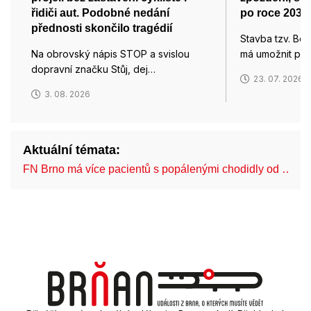
řidiči aut. Podobné nedání
po roce 2032
přednosti skončilo tragédií
Stavba tzv. Bos
Na obrovský nápis STOP a svislou
má umožnit pří
dopravní značku Stůj, dej…
23. 07. 2026
3. 08. 2026
Aktuální témata:
FN Brno má více pacientů s popálenými chodidly od …