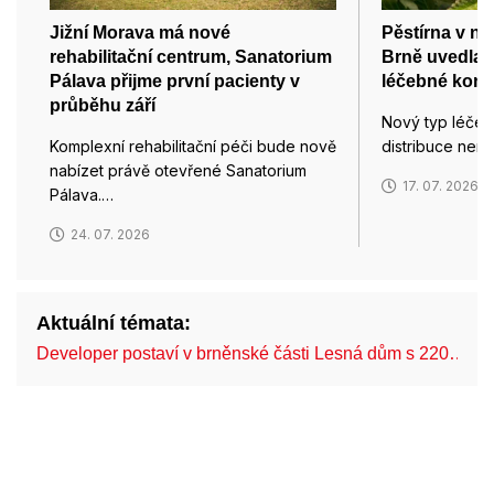
Jižní Morava má nové
Pěstírna v ne
rehabilitační centrum, Sanatorium
Brně uvedla 
Pálava přijme první pacienty v
léčebné kono
průběhu září
Nový typ léče
Komplexní rehabilitační péči bude nově
distribuce nem
nabízet právě otevřené Sanatorium
17. 07. 2026
Pálava.…
24. 07. 2026
Aktuální témata:
Developer postaví v brněnské části Lesná dům s 220…