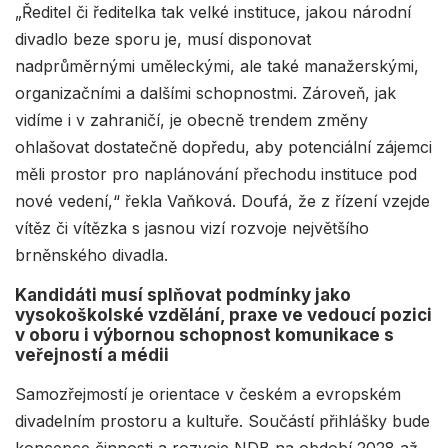
„Ředitel či ředitelka tak velké instituce, jakou národní
divadlo beze sporu je, musí disponovat
nadprůměrnými uměleckými, ale také manažerskými,
organizačními a dalšími schopnostmi. Zároveň, jak
vidíme i v zahraničí, je obecně trendem změny
ohlašovat dostatečně dopředu, aby potenciální zájemci
měli prostor pro naplánování přechodu instituce pod
nové vedení,“ řekla Vaňková. Doufá, že z řízení vzejde
vítěz či vítězka s jasnou vizí rozvoje největšího
brněnského divadla.
Kandidáti musí splňovat podmínky jako
vysokoškolské vzdělání, praxe ve vedoucí pozici
v oboru i výbornou schopnost komunikace s
veřejností a médii
Samozřejmostí je orientace v českém a evropském
divadelním prostoru a kultuře. Součástí přihlášky bude