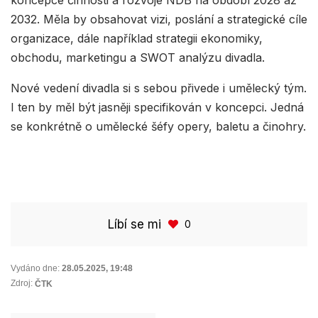
koncepce činnosti a rozvoje NDB na období 2028 až
2032. Měla by obsahovat vizi, poslání a strategické cíle
organizace, dále například strategii ekonomiky,
obchodu, marketingu a SWOT analýzu divadla.
Nové vedení divadla si s sebou přivede i umělecký tým.
I ten by měl být jasněji specifikován v koncepci. Jedná
se konkrétně o umělecké šéfy opery, baletu a činohry.
Líbí se mi
0
Vydáno dne:
28.05.2025
,
19:48
Zdroj:
ČTK