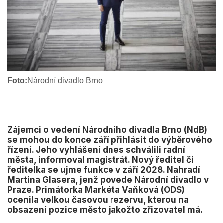
Foto:
Národní divadlo Brno
Zájemci o vedení Národního divadla Brno (NdB)
se mohou do konce září přihlásit do výběrového
řízení. Jeho vyhlášení dnes schválili radní
města, informoval magistrát. Nový ředitel či
ředitelka se ujme funkce v září 2028. Nahradí
Martina Glasera, jenž povede Národní divadlo v
Praze. Primátorka Markéta Vaňková (ODS)
ocenila velkou časovou rezervu, kterou na
obsazení pozice město jakožto zřizovatel má.