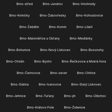
Brno-střed
Brno-Jundrov
Brno-Vinohrady
Brno-Kníničky
Brno-Žabovřesky
Brno-Kohoutovice
Brno-Žebětín
Brno-Komín
Brno-Líšeň
Brno-Maloměřice a Obřany
Brno-Medlánky
Brno-Bohunice
Brno-Nový Lískovec
Brno-Bosonohy
Brno-Ořešín
Brno-Bystrc
Brno-Řečkovice a Mokrá Hora
Brno-Černovice
Brno-sever
Brno-Chrlice
Brno-Slatina
Brno-Ivanovice
Brno-Starý Lískovec
Brno-Jehnice
Brno-Tuřany
Brno-jih
Brno-Útěchov
Brno-Královo Pole
Brno-Židenice