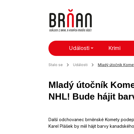
Události
Krimi
Stalo se
Události
Mladý útočník Komet
Mladý útočník Kome
NHL! Bude hájit ba
Další odchovanec brněnské Komety podeps
Karel Plášek by měl hájit barvy kanadské