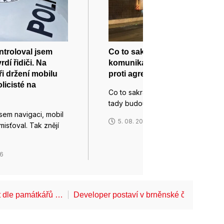
troloval jsem
Co to sakra dělá? Brněnské
rdí řidiči. Na
komunikace startují kampaň
při držení mobilu
proti agresi v dopravě
licisté na
Co to sakra dělá? Zrovna teď to
tady budou opravovat……
jsem navigaci, mobil
5. 08. 2026
misťoval. Tak znějí
26
t dle památkářů …
Developer postaví v brněnské části Lesn