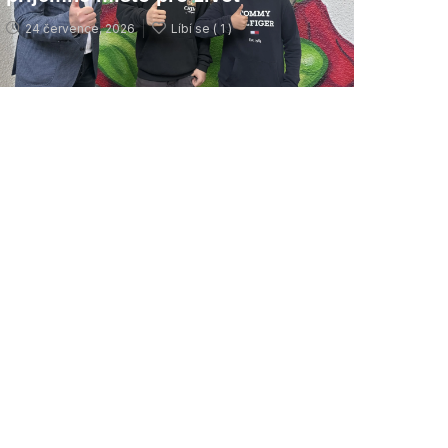
24 července, 2026
Líbí se (
1 )