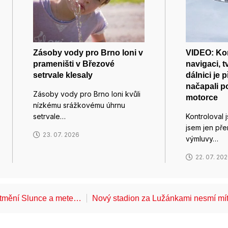
Zásoby vody pro Brno loni v
VIDEO: Kon
prameništi v Březové
navigaci, tv
setrvale klesaly
dálnici je 
načapali po
Zásoby vody pro Brno loni kvůli
motorce
nízkému srážkovému úhrnu
setrvale…
Kontroloval 
jsem jen pře
23. 07. 2026
výmluvy…
22. 07. 20
atmění Slunce a mete…
Nový stadion za Lužánkami nesmí mí