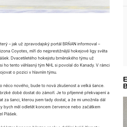
terý – jak už zpravodajský portál BRŇAN informoval –
zona Coyotes, míří do nejprestižnější hokejové ligy světa
Plášek. Dvacetiletého hokejistu brněnského týmu už
 si ho tento věhlasný tým NHL si povolal do Kanady. V rámci
ovat o pozici v hlavním týmu.
to něco nového, bude to nová zkušenost a velká šance.
brzké době dostat do zámoří. Je to příjemné překvapení a
 za šanci, kterou jsem tady dostal, a že mi umožnila dál
dy bych měl odletět koncem července nebo začátkem
l Plášek.