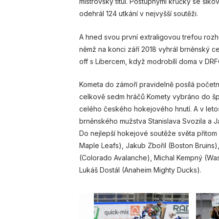
mistrovský titul. Postupnými krůčky se šik
odehrál 124 utkání v nejvyšší soutěži.
A hned svou první extraligovou trefou roz
němž na konci září 2018 vyhrál brněnský ce
off s Libercem, když modrobílí doma v DRFG 
Kometa do zámoří pravidelně posílá početno
celkově sedm hráčů Komety vybráno do šp
celého českého hokejového hnutí. A v leto
brněnského mužstva Stanislava Svozila a 
Do nejlepší hokejové soutěže světa přitom už
Maple Leafs), Jakub Zbořil (Boston Bruins)
(Colorado Avalanche), Michal Kempný (Wash
Lukáš Dostál (Anaheim Mighty Ducks).