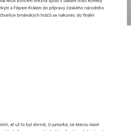
lal letos koncem března spolu s dalšími hráči Komety
kým a Filipem Králem do přípravy českého národního
 čtveřice brněnských hráčů se nakonec do finální
h, ať už to byl dorost, či juniorka, se kterou slavil