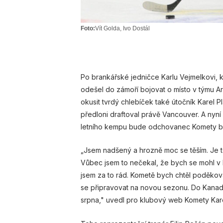
Foto:
Vít Golda, Ivo Dostál
Po brankářské jedničce Karlu Vejmelkovi, k
odešel do zámoří bojovat o místo v týmu Ari
okusit tvrdý chlebíček také útočník Karel 
předloni draftoval právě Vancouver. A nyní
letního kempu bude odchovanec Komety boj
„Jsem nadšený a hrozně moc se těším. Je 
Vůbec jsem to nečekal, že bych se mohl v 
jsem za to rád. Kometě bych chtěl poděkovat
se připravovat na novou sezonu. Do Kana
srpna," uvedl pro klubový web Komety Kare