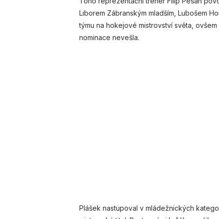
Toho reprezentační trenér Filip Pešán povo
Liborem Zábranským mladším, Lubošem Hor
týmu na hokejové mistrovství světa, ovšem
nominace nevešla.
Plášek nastupoval v mládežnických kategoriíc