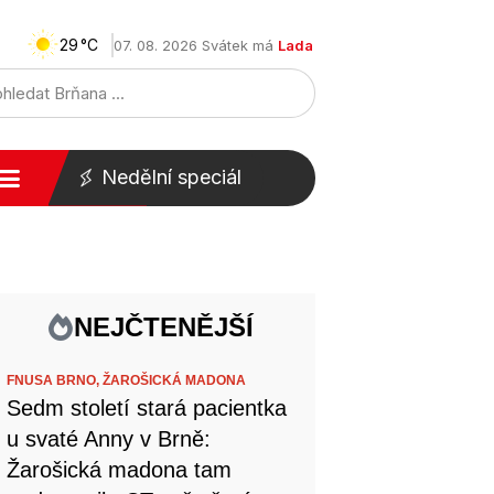
29
07. 08. 2026 Svátek má
Lada
Nedělní speciál
NEJČTENĚJŠÍ
FNUSA BRNO,
ŽAROŠICKÁ MADONA
Sedm století stará pacientka
u svaté Anny v Brně:
Žarošická madona tam