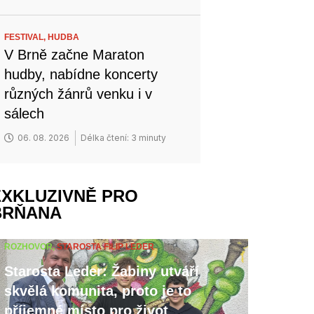
FESTIVAL,
HUDBA
V Brně začne Maraton
hudby, nabídne koncerty
různých žánrů venku i v
sálech
06. 08. 2026
Délka čtení: 3 minuty
EXKLUZIVNĚ PRO
BRŇANA
ROZHOVOR,
STAROSTA FILIP LEDER
Starosta Leder: Žabiny utváří
skvělá komunita, proto je to
příjemné místo pro život