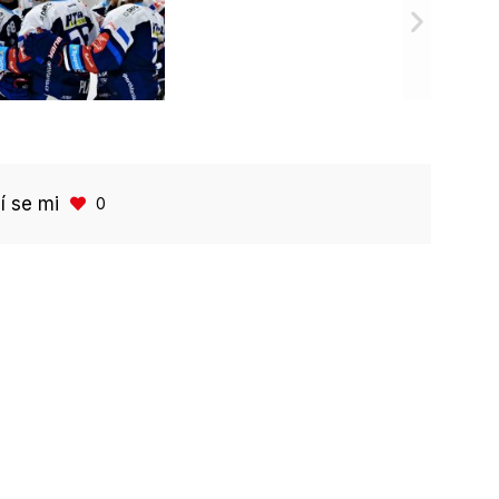
bí se mi
0