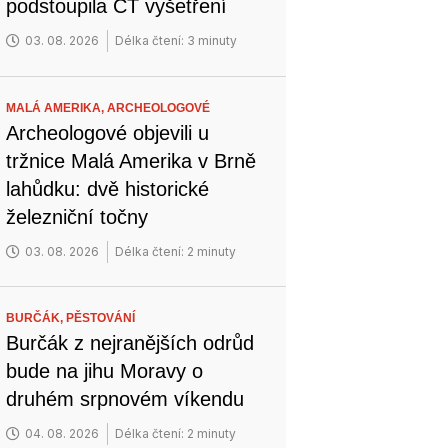
podstoupila CT vyšetření
03. 08. 2026
Délka čtení: 3 minuty
MALÁ AMERIKA,
ARCHEOLOGOVÉ
Archeologové objevili u
tržnice Malá Amerika v Brně
lahůdku: dvě historické
železniční točny
03. 08. 2026
Délka čtení: 2 minuty
BURČÁK,
PĚSTOVÁNÍ
Burčák z nejranějších odrůd
bude na jihu Moravy o
druhém srpnovém víkendu
04. 08. 2026
Délka čtení: 2 minuty