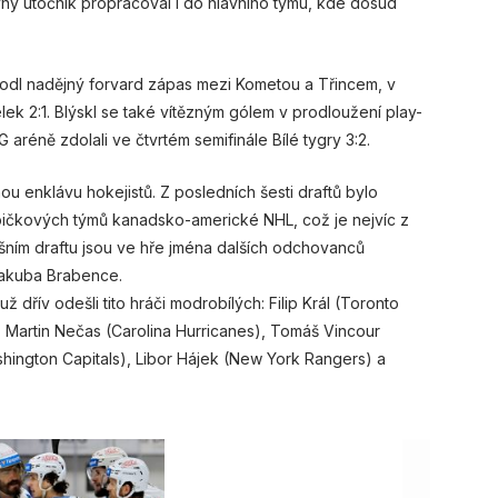
ovný útočník propracoval i do hlavního týmu, kde dosud
hodl nadějný forvard zápas mezi Kometou a Třincem, v
lek 2:1. Blýskl se také vítězným gólem v prodloužení play-
aréně zdolali ve čtvrtém semifinále Bílé tygry 3:2.
u enklávu hokejistů. Z posledních šesti draftů bylo
ičkových týmů kanadsko-americké NHL, což je nejvíc z
šním draftu jsou ve hře jména dalších odchovanců
Jakuba Brabence.
 dřív odešli tito hráči modrobílých: Filip Král (Toronto
, Martin Nečas (Carolina Hurricanes), Tomáš Vincour
ington Capitals), Libor Hájek (New York Rangers) a