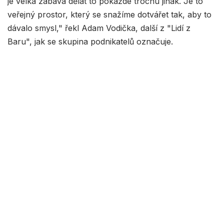
je velká zábava dělat to pokaždé trochu jinak. Je to
veřejný prostor, který se snažíme dotvářet tak, aby to
dávalo smysl," řekl Adam Vodička, další z "Lidí z
Baru", jak se skupina podnikatelů označuje.