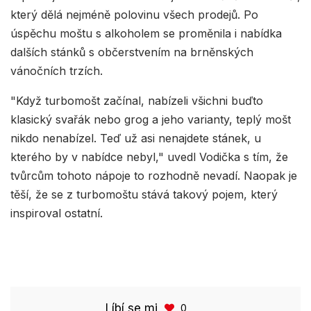
který dělá nejméně polovinu všech prodejů. Po
úspěchu moštu s alkoholem se proměnila i nabídka
dalších stánků s občerstvením na brněnských
vánočních trzích.
"Když turbomošt začínal, nabízeli všichni buďto
klasický svařák nebo grog a jeho varianty, teplý mošt
nikdo nenabízel. Teď už asi nenajdete stánek, u
kterého by v nabídce nebyl," uvedl Vodička s tím, že
tvůrcům tohoto nápoje to rozhodně nevadí. Naopak je
těší, že se z turbomoštu stává takový pojem, který
inspiroval ostatní.
Líbí se mi
0