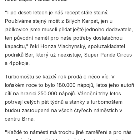
"I po deseti letech je náš recept stále stejný.
Používáme stejný mošt z Bílých Karpat, jen u
jablkovice jsme museli přidat ještě jednoho dodavatele,
ten původní neměl pro naše potřeby dostatečnou
kapacitu," řekl Honza Vlachynský, spoluzakladatel
podniků Bar, který už neexistuje, Super Panda Circus
a 4pokoje.
Turbomoštu se každý rok prodá o něco víc. V
loňském roce to bylo 180.000 nápojů, letos jeho autoři
cílí na hranici 250.000 nápojů. Vánoční trhy letos
potrvají celých pět týdnů a stánky s turbomoštem
budou zastoupené na všech čtyřech náměstích v
centru Brna.
"Každé to náměstí má trochu jiné zaměření a pro nás