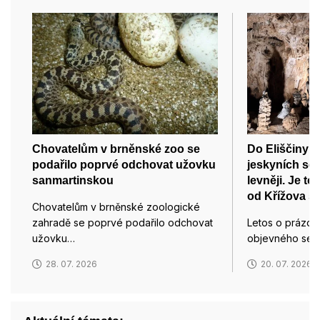
Chovatelům v brněnské zoo se
Do Eliščiny 
podařilo poprvé odchovat užovku
jeskyních se 
sanmartinskou
levněji. Je to
od Křížova s
Chovatelům v brněnské zoologické
zahradě se poprvé podařilo odchovat
Letos o prázdn
užovku…
objevného ses
28. 07. 2026
20. 07. 2026