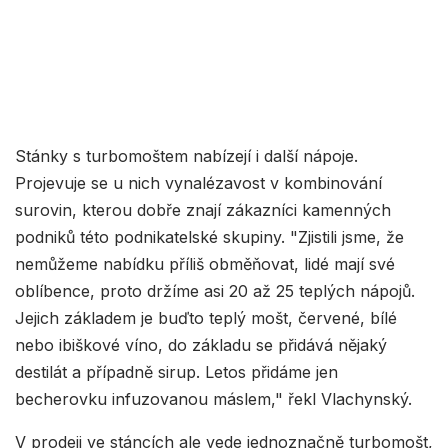
Stánky s turbomoštem nabízejí i další nápoje.
Projevuje se u nich vynalézavost v kombinování
surovin, kterou dobře znají zákazníci kamenných
podniků této podnikatelské skupiny. "Zjistili jsme, že
nemůžeme nabídku příliš obměňovat, lidé mají své
oblíbence, proto držíme asi 20 až 25 teplých nápojů.
Jejich základem je buďto teplý mošt, červené, bílé
nebo ibiškové víno, do základu se přidává nějaký
destilát a případně sirup. Letos přidáme jen
becherovku infuzovanou máslem," řekl Vlachynský.
V prodeji ve stáncích ale vede jednoznačně turbomošt,