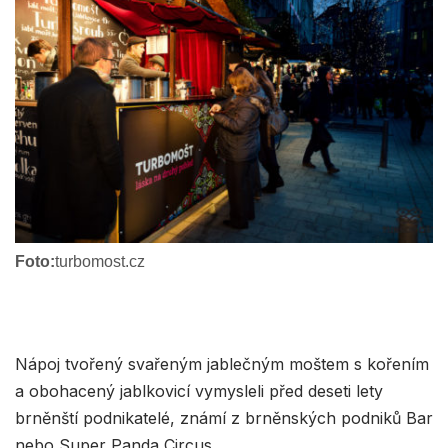
Foto:
turbomost.cz
Nápoj tvořený svařeným jablečným moštem s kořením
a obohacený jablkovicí vymysleli před deseti lety
brněnští podnikatelé, známí z brněnských podniků Bar
nebo Super Panda Circus.