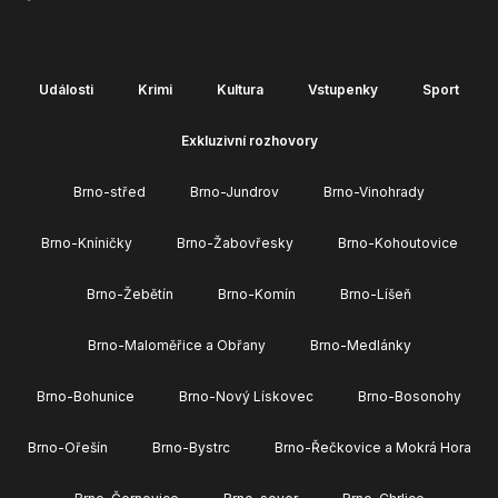
Události
Krimi
Kultura
Vstupenky
Sport
Exkluzivní rozhovory
Brno-střed
Brno-Jundrov
Brno-Vinohrady
Brno-Kníničky
Brno-Žabovřesky
Brno-Kohoutovice
Brno-Žebětín
Brno-Komín
Brno-Líšeň
Brno-Maloměřice a Obřany
Brno-Medlánky
Brno-Bohunice
Brno-Nový Lískovec
Brno-Bosonohy
Brno-Ořešín
Brno-Bystrc
Brno-Řečkovice a Mokrá Hora