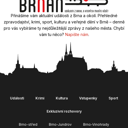
Přinášíme vám aktuální události z Brna a okolí. Přehledné
zpravodajství, krimi, sport, kulturu a veřejné dění v Brně – denně
pro vás vybíráme ty nejdůležitější zprávy z našeho města. Chybí
vám tu něco?
Napište nám
.
Události
Krimi
Kultura
Vstupenky
Sport
Exkluzivní rozhovory
Brno-střed
Brno-Jundrov
Brno-Vinohrady