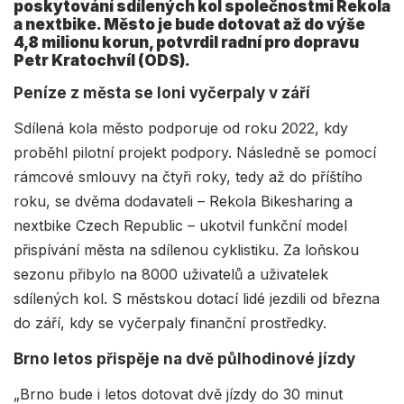
poskytování sdílených kol společnostmi Rekola
a nextbike. Město je bude dotovat až do výše
4,8 milionu korun, potvrdil radní pro dopravu
Petr Kratochvíl (ODS).
Peníze z města se loni vyčerpaly v září
Sdílená kola město podporuje od roku 2022, kdy
proběhl pilotní projekt podpory. Následně se pomocí
rámcové smlouvy na čtyři roky, tedy až do příštího
roku, se dvěma dodavateli – Rekola Bikesharing a
nextbike Czech Republic – ukotvil funkční model
přispívání města na sdílenou cyklistiku. Za loňskou
sezonu přibylo na 8000 uživatelů a uživatelek
sdílených kol. S městskou dotací lidé jezdili od března
do září, kdy se vyčerpaly finanční prostředky.
Brno letos přispěje na dvě půlhodinové jízdy
„Brno bude i letos dotovat dvě jízdy do 30 minut