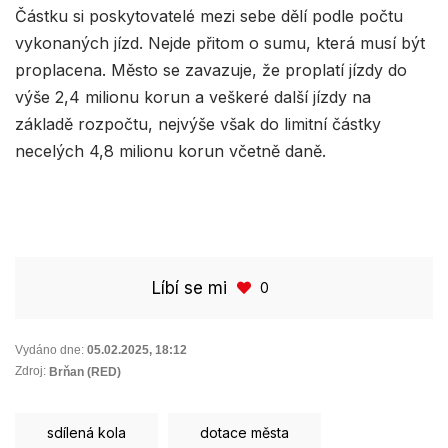
Částku si poskytovatelé mezi sebe dělí podle počtu
vykonaných jízd. Nejde přitom o sumu, která musí být
proplacena. Město se zavazuje, že proplatí jízdy do
výše 2,4 milionu korun a veškeré další jízdy na
základě rozpočtu, nejvýše však do limitní částky
necelých 4,8 milionu korun včetně daně.
Líbí se mi
0
Vydáno dne:
05.02.2025
,
18:12
Zdroj:
Brňan (RED)
sdílená kola
dotace města