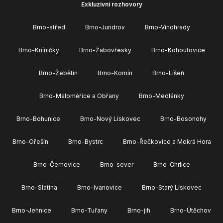
Exkluzivní rozhovory
Brno-střed
Brno-Jundrov
Brno-Vinohrady
Brno-Kníničky
Brno-Žabovřesky
Brno-Kohoutovice
Brno-Žebětín
Brno-Komín
Brno-Líšeň
Brno-Maloměřice a Obřany
Brno-Medlánky
Brno-Bohunice
Brno-Nový Lískovec
Brno-Bosonohy
Brno-Ořešín
Brno-Bystrc
Brno-Řečkovice a Mokrá Hora
Brno-Černovice
Brno-sever
Brno-Chrlice
Brno-Slatina
Brno-Ivanovice
Brno-Starý Lískovec
Brno-Jehnice
Brno-Tuřany
Brno-jih
Brno-Útěchov