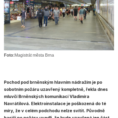
Foto:
Magistrát města Brna
Pochod pod brněnským hlavním nádražím je po
sobotním požáru uzavřený kompletně, řekla dnes
mluvčí Brněnských komunikací Vladimíra
Navrátilová. Elektroinstalace je poškozená do té
míry, že v celém podchodu nelze svítit. Původně
hasiči po požáru uvedli, že bude uzavřená jen část