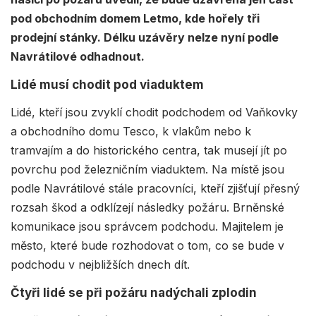
pod obchodním domem Letmo, kde hořely tři
prodejní stánky. Délku uzávěry nelze nyní podle
Navrátilové odhadnout.
Lidé musí chodit pod viaduktem
Lidé, kteří jsou zvyklí chodit podchodem od Vaňkovky
a obchodního domu Tesco, k vlakům nebo k
tramvajím a do historického centra, tak musejí jít po
povrchu pod železničním viaduktem. Na místě jsou
podle Navrátilové stále pracovníci, kteří zjišťují přesný
rozsah škod a odklízejí následky požáru. Brněnské
komunikace jsou správcem podchodu. Majitelem je
město, které bude rozhodovat o tom, co se bude v
podchodu v nejbližších dnech dít.
Čtyři lidé se při požáru nadýchali zplodin