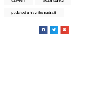
uzavření
požár stánků
podchod u hlavního nádraží