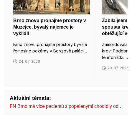
Brno znovu pronajme prostory v
Zabila jsem m
Muzejce, bývalý nájemce je
spousta krve,
vyklidil
obtěžující vo
Brno znovu pronajme prostory bývalé
Zamordovala js
řemeslné pekárny v Berglově paláci…
krev! Podobným
telefonistku…
24. 07. 2026
20. 07. 2026
Aktuální témata:
FN Brno má více pacientů s popálenými chodidly od …