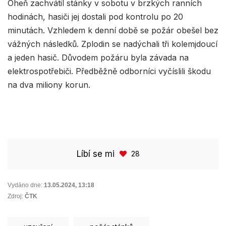
Oheň zachvátil stánky v sobotu v brzkých ranních
hodinách, hasiči jej dostali pod kontrolu po 20
minutách. Vzhledem k denní době se požár obešel bez
vážných následků. Zplodin se nadýchali tři kolemjdoucí
a jeden hasič. Důvodem požáru byla závada na
elektrospotřebiči. Předběžně odborníci vyčíslili škodu
na dva miliony korun.
Líbí se mi
28
Vydáno dne:
13.05.2024
,
13:18
Zdroj:
ČTK