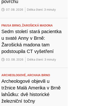
povrchu
07. 08. 2026
Délka čtení: 3 minuty
FNUSA BRNO,
ŽAROŠICKÁ MADONA
Sedm století stará pacientka
u svaté Anny v Brně:
Žarošická madona tam
podstoupila CT vyšetření
03. 08. 2026
Délka čtení: 3 minuty
ARCHEOLOGOVÉ,
ARCHAIA BRNO
Archeologové objevili u
tržnice Malá Amerika v Brně
lahůdku: dvě historické
železniční točny