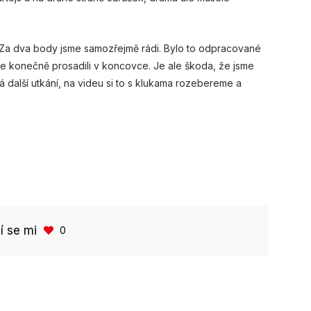
 " Za dva body jsme samozřejmě rádi. Bylo to odpracované
se konečně prosadili v koncovce. Je ale škoda, že jsme
 další utkání, na videu si to s klukama rozebereme a
bí se mi
0