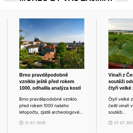
Brno pravděpodobně
Vinaři z Če
vzniklo ještě před rokem
soutěži od
1000, odhalila analýza kostí
čtyři velké
Brno pravděpodobně vzniklo
Čtyři velké z
před rokem 1000 našeho
čeští vinaři
letopočtu, zjistili archeologové…
soutěži…
21. 07. 2026
27. 07. 20