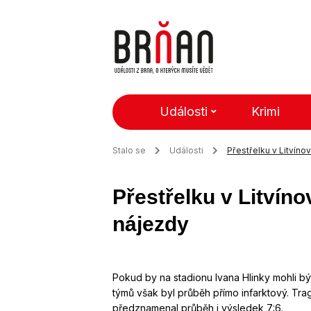
Události
Krimi
Stalo se
Události
Přestřelku v Litvíno
Přestřelku v Litvín
nájezdy
Pokud by na stadionu Ivana Hlinky mohli být 
týmů však byl průběh přímo infarktový. T
předznamenal průběh i výsledek 7:6.