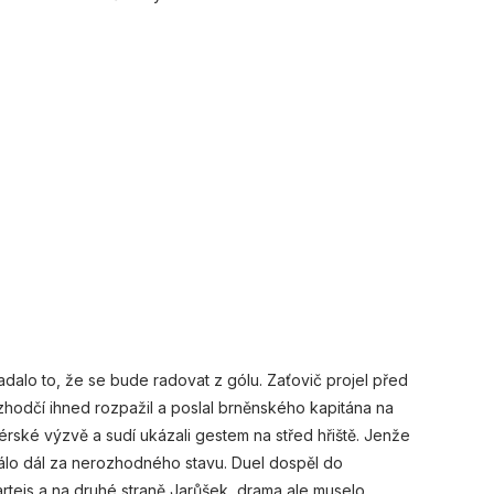
adalo to, že se bude radovat z gólu. Zaťovič projel před
zhodčí ihned rozpažil a poslal brněnského kapitána na
érské výzvě a sudí ukázali gestem na střed hřiště. Jenže
álo dál za nerozhodného stavu. Duel dospěl do
rtejs a na druhé straně Jarůšek, drama ale muselo