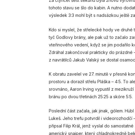
Za čtyřicet šest sekund byla znovu vyrovná
tohoto stavu se šlo do kabin. A nutno dodat,
výsledek 3:3 mohl být s nadsázkou ještě zaj
Kdo si myslel, že střelecké hody ve druhé tř
tyč Godlovy brány, ale pak už to začalo zas
vteřinového vedení, když se jim podařilo 
Zdráhal zakončoval prakticky do prázdné – 
z navrátilců Jakub Valský se dostal osamoc
K obratu zavelel ve 27. minutě v přesně ko
prostoru a dorazil střelu Pláška – 4:5. To 
srovnáno, Aaron Irving vypustil z mezikruží
bránu po dvou třetinách 25:25 a skóre 5:5.
Poslední část začala, jak jinak, gólem. Hübl 
Lukeš. Jeho trefu potvrdil i videorozhodčí –
připsal Filip Král, jenž vyslal do samostatn
americký snajper, který chladnokredně bek