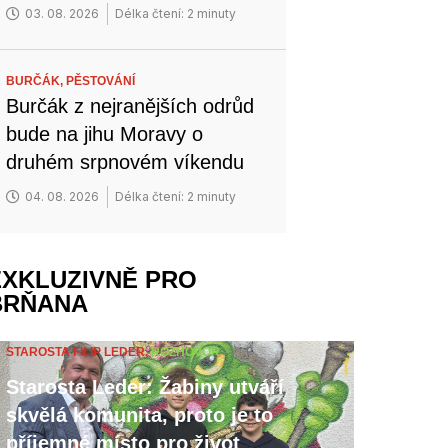
03. 08. 2026
Délka čtení: 2 minuty
BURČÁK,
PĚSTOVÁNÍ
Burčák z nejranějších odrůd
bude na jihu Moravy o
druhém srpnovém víkendu
04. 08. 2026
Délka čtení: 2 minuty
EXKLUZIVNĚ PRO
BRŇANA
STAROSTA FILIP LEDER,
ROZHOVOR
Starosta Leder: Žabiny utváří
skvělá komunita, proto je to
příjemné místo pro život