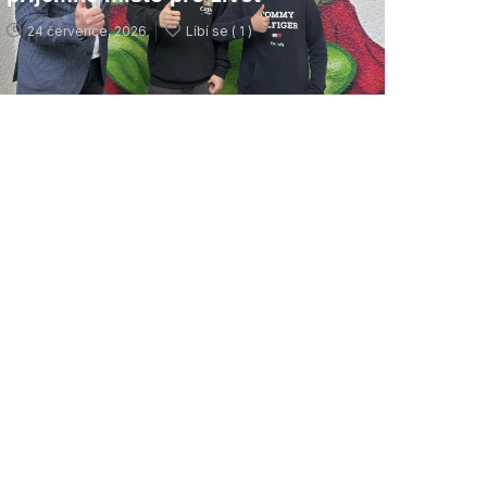
24 července, 2026
Líbí se (
1 )