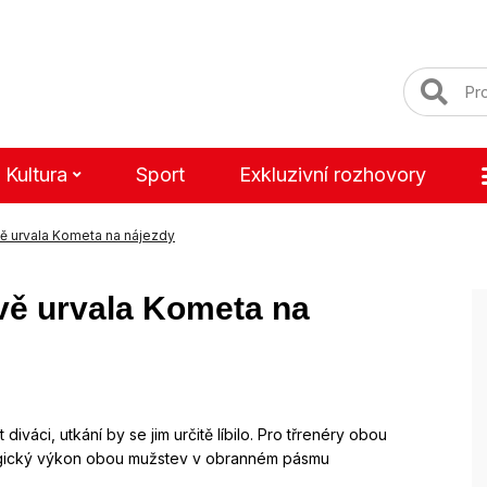
Kultura
Sport
Exkluzivní rozhovory
vě urvala Kometa na nájezdy
ově urvala Kometa na
diváci, utkání by se jim určitě líbilo. Pro třrenéry obou
ragický výkon obou mužstev v obranném pásmu