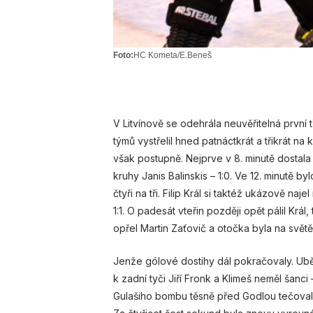
Foto:
HC Kometa/E.Beneš
V Litvínově se odehrála neuvěřitelná první t
týmů vystřelil hned patnáctkrát a třikrát n
však postupně. Nejprve v 8. minutě dostala
kruhy Janis Balinskis – 1:0. Ve 12. minutě b
čtyři na tři. Filip Král si taktéž ukázově na
1:1. O padesát vteřin později opět pálil Krá
opřel Martin Zaťovič a otočka byla na světě 
Jenže gólové dostihy dál pokračovaly. Ubě
k zadní tyči Jiří Fronk a Klimeš neměl šanci 
Gulašiho bombu těsně před Godlou tečoval n