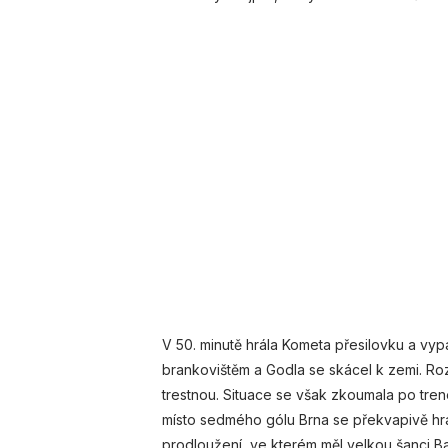
V 50. minutě hrála Kometa přesilovku a vyp
brankovištěm a Godla se skácel k zemi. Ro
trestnou. Situace se však zkoumala po tren
místo sedmého gólu Brna se překvapivě hr
prodloužení, ve kterém měl velkou šanci Ba