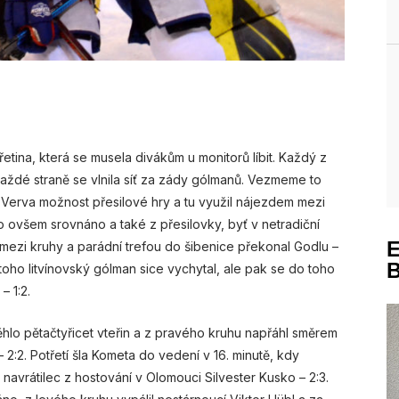
řetina, která se musela divákům u monitorů líbit. Každý z
a každé straně se vlnila síť za zády gólmanů. Vezmeme to
 Verva možnost přesilové hry a tu využil nájezdem mezi
ylo ovšem srovnáno a také z přesilovky, byť v netradiční
jel mezi kruhy a parádní trefou do šibenice překonal Godlu –
l, toho litvínovský gólman sice vychytal, ale pak se do toho
– 1:2.
hlo pětačtyřicet vteřin a z pravého kruhu napřáhl směrem
– 2:2. Potřetí šla Kometa do vedení v 16. minutě, kdy
avrátilec z hostování v Olomouci Silvester Kusko – 2:3.