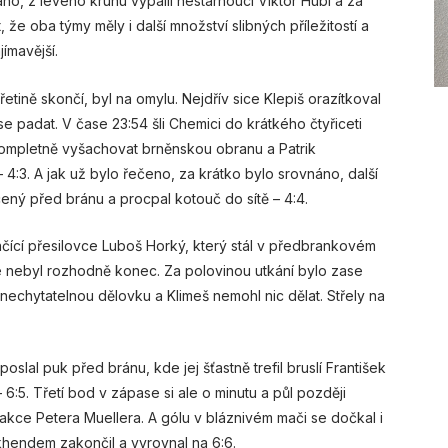
no, z levého kruhu vypálil nestárnoucí Viktor Hübl a za
 že oba týmy měly i další množství slibných příležitostí a
ímavější.
etině skončí, byl na omylu. Nejdřív sice Klepiš orazítkoval
e padat. V čase 23:54 šli Chemici do krátkého čtyřiceti
kompletně vyšachovat brněnskou obranu a Patrik
4:3. A jak už bylo řečeno, za krátko bylo srovnáno, další
ený před bránu a procpal kotouč do sítě – 4:4.
nčící přesilovce Luboš Horký, který stál v předbrankovém
ale nebyl rozhodně konec. Za polovinou utkání bylo zase
 nechytatelnou dělovku a Klimeš nemohl nic dělat. Střely na
poslal puk před bránu, kde jej šťastně trefil bruslí František
 6:5. Třetí bod v zápase si ale o minutu a půl později
é akce Petera Muellera. A gólu v bláznivém mači se dočkal i
hendem zakončil a vyrovnal na 6:6.