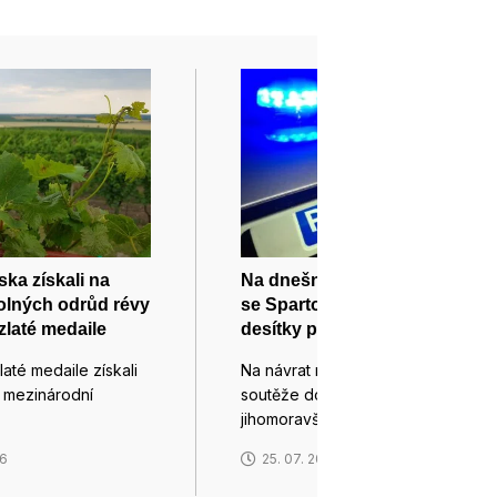
ska získali na
Na dnešní zápas Zbrojovky
olných odrůd révy
se Spartou dohlédnou
 zlaté medaile
desítky policistů a strážníků
laté medaile získali
Na návrat nejvyšší fotbalové
 v mezinárodní
soutěže do Brna se připravují
jihomoravští…
26
25. 07. 2026