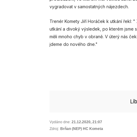
vygradovat v samostatných nájezdech.
Trenér Komety Jiří Horáček k utkání řekl:
utkání a divoký výsledek, po kterém jsme 
měli mnoho chyb v obraně. V úterý nás čeká
jdeme do nového dne."
Lí
Vydáno dne:
21.12.2020
,
21:07
Zdroj:
Brňan (NEP) HC Kometa