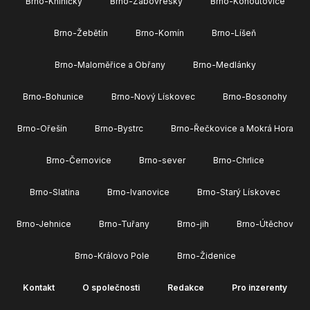
Brno-Kníničky
Brno-Žabovřesky
Brno-Kohoutovice
Brno-Žebětín
Brno-Komín
Brno-Líšeň
Brno-Maloměřice a Obřany
Brno-Medlánky
Brno-Bohunice
Brno-Nový Lískovec
Brno-Bosonohy
Brno-Ořešín
Brno-Bystrc
Brno-Řečkovice a Mokrá Hora
Brno-Černovice
Brno-sever
Brno-Chrlice
Brno-Slatina
Brno-Ivanovice
Brno-Starý Lískovec
Brno-Jehnice
Brno-Tuřany
Brno-jih
Brno-Útěchov
Brno-Královo Pole
Brno-Židenice
Kontakt
O společnosti
Redakce
Pro inzerenty