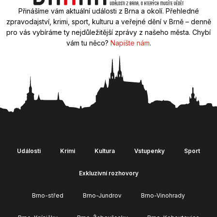
Přinášíme vám aktuální události z Brna a okolí. Přehledné
zpravodajství, krimi, sport, kulturu a veřejné dění v Brně – denně
pro vás vybíráme ty nejdůležitější zprávy z našeho města. Chybí
vám tu něco?
Napište nám
.
Události
Krimi
Kultura
Vstupenky
Sport
Exkluzivní rozhovory
Brno-střed
Brno-Jundrov
Brno-Vinohrady