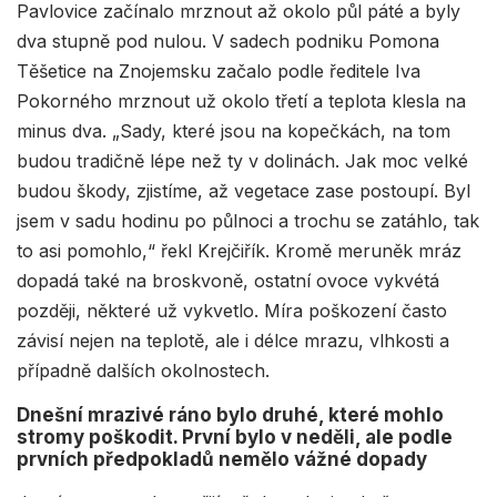
Pavlovice začínalo mrznout až okolo půl páté a byly
dva stupně pod nulou. V sadech podniku Pomona
Těšetice na Znojemsku začalo podle ředitele Iva
Pokorného mrznout už okolo třetí a teplota klesla na
minus dva. „Sady, které jsou na kopečkách, na tom
budou tradičně lépe než ty v dolinách. Jak moc velké
budou škody, zjistíme, až vegetace zase postoupí. Byl
jsem v sadu hodinu po půlnoci a trochu se zatáhlo, tak
to asi pomohlo,“ řekl Krejčiřík. Kromě meruněk mráz
dopadá také na broskvoně, ostatní ovoce vykvétá
později, některé už vykvetlo. Míra poškození často
závisí nejen na teplotě, ale i délce mrazu, vlhkosti a
případně dalších okolnostech.
Dnešní mrazivé ráno bylo druhé, které mohlo
stromy poškodit. První bylo v neděli, ale podle
prvních předpokladů nemělo vážné dopady