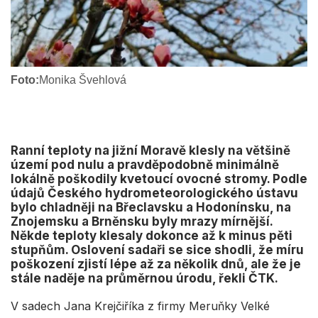
Foto:
Monika Švehlová
Ranní teploty na jižní Moravě klesly na většině
území pod nulu a pravděpodobně minimálně
lokálně poškodily kvetoucí ovocné stromy. Podle
údajů Českého hydrometeorologického ústavu
bylo chladněji na Břeclavsku a Hodonínsku, na
Znojemsku a Brněnsku byly mrazy mírnější.
Někde teploty klesaly dokonce až k minus pěti
stupňům. Oslovení sadaři se sice shodli, že míru
poškození zjistí lépe až za několik dnů, ale že je
stále naděje na průměrnou úrodu, řekli ČTK.
V sadech Jana Krejčiříka z firmy Meruňky Velké