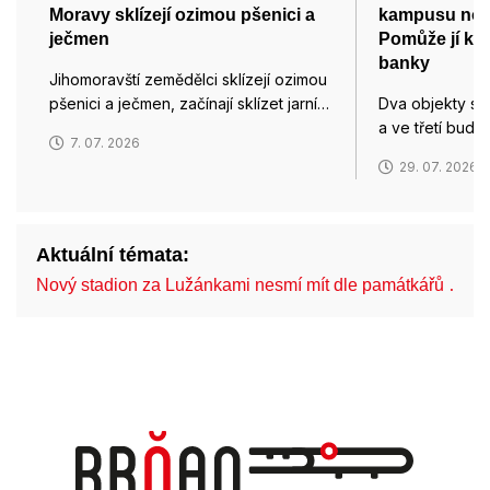
Moravy sklízejí ozimou pšenici a
kampusu nové
ječmen
Pomůže jí k 
banky
Jihomoravští zemědělci sklízejí ozimou
pšenici a ječmen, začínají sklízet jarní…
Dva objekty se
a ve třetí bud
7. 07. 2026
29. 07. 2026
Aktuální témata:
Nový stadion za Lužánkami nesmí mít dle památkářů …