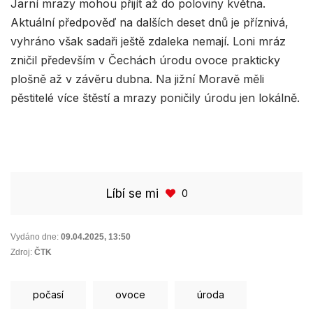
Jarní mrazy mohou přijít až do poloviny května.
Aktuální předpověď na dalších deset dnů je příznivá,
vyhráno však sadaři ještě zdaleka nemají. Loni mráz
zničil především v Čechách úrodu ovoce prakticky
plošně až v závěru dubna. Na jižní Moravě měli
pěstitelé více štěstí a mrazy poničily úrodu jen lokálně.
Líbí se mi
0
Vydáno dne:
09.04.2025
,
13:50
Zdroj:
ČTK
počasí
ovoce
úroda