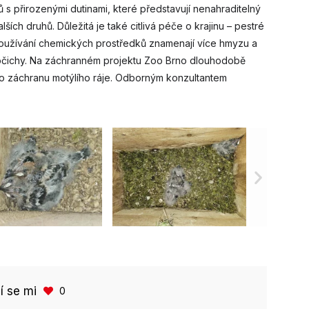
 s přirozenými dutinami, které představují nenahraditelný
ích druhů. Důležitá je také citlivá péče o krajinu – pestré
oužívání chemických prostředků znamenají více hmyzu a
živočichy. Na záchranném projektu Zoo Brno dlouhodobě
o záchranu motýlího ráje. Odborným konzultantem
bí se mi
0