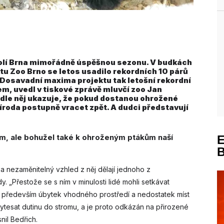
okolí Brna mimořádně úspěšnou sezonu. V budkách
u Zoo Brno se letos usadilo rekordních 10 párů
 Dosavadní maxima projektu tak letošní rekordní
m, uvedl v tiskové zprávě mluvčí zoo Jan
dle něj ukazuje, že pokud dostanou ohrožené
roda postupně vracet zpět. A dudci představují
ím, ale bohužel také k ohroženým ptákům naší
a nezaměnitelný vzhled z něj dělají jednoho z
 „Přestože se s ním v minulosti lidé mohli setkávat
e především úbytek vhodného prostředí a nedostatek míst
ytesat dutinu do stromu, a je proto odkázán na přirozené
nil Bedřich.