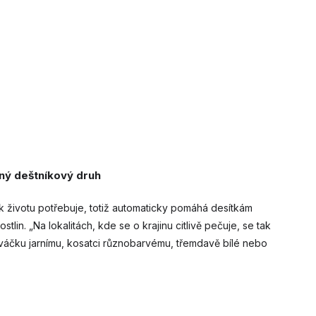
ný deštníkový druh
k životu potřebuje, totiž automaticky pomáhá desítkám
lin. „Na lokalitách, kde se o krajinu citlivě pečuje, se tak
aváčku jarnímu, kosatci různobarvému, třemdavě bílé nebo