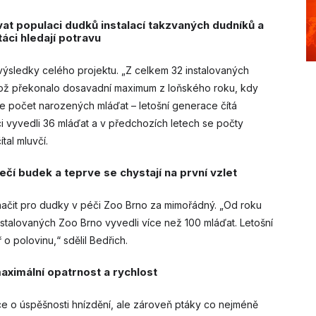
t populaci dudků instalací takzvaných dudníků a
táci hledají potravu
í výsledky celého projektu. „Z celkem 32 instalovaných
 což překonalo dosavadní maximum z loňského roku, kdy
 je počet narozených mláďat – letošní generace čítá
ci vyvedli 36 mláďat a v předchozích letech se počty
tal mluvčí.
čí budek a teprve se chystají na první vzlet
označit pro dudky v péči Zoo Brno za mimořádný. „Od roku
stalovaných Zoo Brno vyvedli více než 100 mláďat. Letošní
o polovinu,“ sdělil Bedřich.
aximální opatrnost a rychlost
ace o úspěšnosti hnízdění, ale zároveň ptáky co nejméně