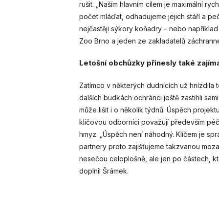
rušit. „Naším hlavním cílem je maximální ry
počet mláďat, odhadujeme jejich stáří a pe
nejčastěji sýkory koňadry – nebo například
Zoo Brno a jeden ze zakladatelů záchrann
Letošní obchůzky přinesly také zajím
Zatímco v některých dudnících už hnízdila 
dalších budkách ochránci ještě zastihli sami
může lišit i o několik týdnů. Úspěch projek
klíčovou odborníci považují především péč
hmyz. „Úspěch není náhodný. Klíčem je sprá
partnery proto zajišťujeme takzvanou mozai
nesečou celoplošně, ale jen po částech, kte
doplnil Šrámek.