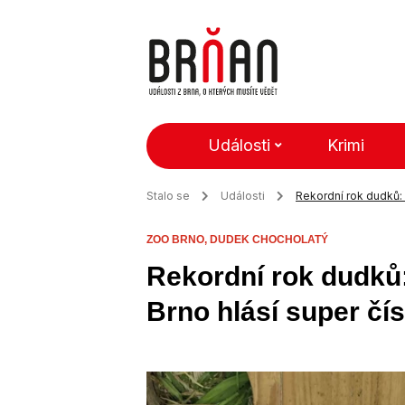
Události
Krimi
Stalo se
Události
Rekordní rok dudků: 
ZOO BRNO,
DUDEK CHOCHOLATÝ
Rekordní rok dudků
Brno hlásí super čí