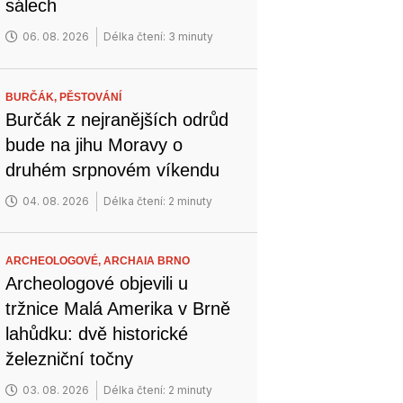
sálech
06. 08. 2026
Délka čtení: 3 minuty
BURČÁK,
PĚSTOVÁNÍ
Burčák z nejranějších odrůd
bude na jihu Moravy o
druhém srpnovém víkendu
04. 08. 2026
Délka čtení: 2 minuty
ARCHEOLOGOVÉ,
ARCHAIA BRNO
Archeologové objevili u
tržnice Malá Amerika v Brně
lahůdku: dvě historické
železniční točny
03. 08. 2026
Délka čtení: 2 minuty