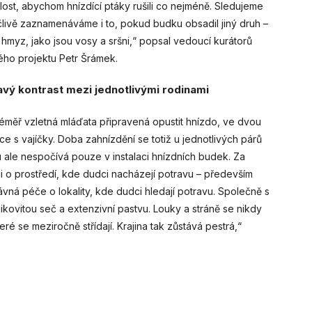
chlost, abychom hnízdící ptáky rušili co nejméně. Sledujeme
člivě zaznamenáváme i to, pokud budku obsadil jiný druh –
 hmyz, jako jsou vosy a sršni,“ popsal vedoucí kurátorů
ého projektu Petr Šrámek.
avý kontrast mezi jednotlivými rodinami
téměř vzletná mláďata připravená opustit hnízdo, ve dvou
ce s vajíčky. Doba zahnízdění se totiž u jednotlivých párů
tu ale nespočívá pouze v instalaci hnízdních budek. Za
i o prostředí, kde dudci nacházejí potravu – především
vná péče o lokality, kde dudci hledají potravu. Společně s
kovitou seč a extenzivní pastvu. Louky a stráně se nikdy
ré se meziročně střídají. Krajina tak zůstává pestrá,“