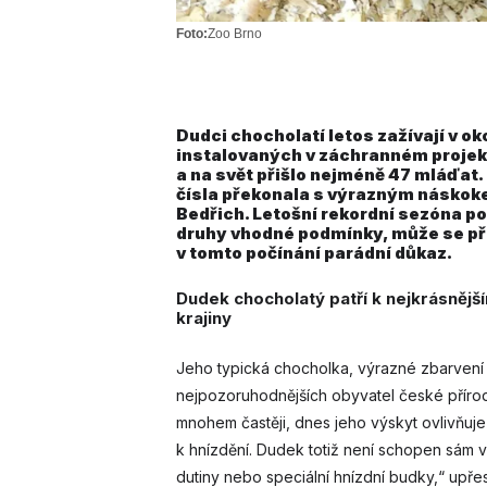
Foto:
Zoo Brno
Dudci chocholatí letos zažívají v 
instalovaných v záchranném projekt
a na svět přišlo nejméně 47 mláďat.
čísla překonala s výrazným náskoke
Bedřich.
Letošní rekordní sezóna po
druhy vhodné podmínky, může se pří
v tomto počínání parádní důkaz.
Dudek chocholatý patří k nejkrásnějš
krajiny
Jeho typická chocholka, výrazné zbarvení 
nejpozoruhodnějších obyvatel české přírody.
mnohem častěji, dnes jeho výskyt ovlivňuj
k hnízdění. Dudek totiž není schopen sám v
dutiny nebo speciální hnízdní budky,“ upřes