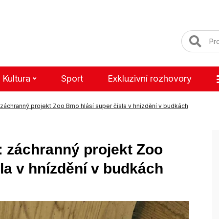
Kultura
Sport
Exkluzivní rozhovory
záchranný projekt Zoo Brno hlásí super čísla v hnízdění v budkách
: záchranný projekt Zoo
sla v hnízdění v budkách