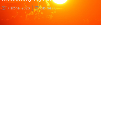
7 srpna, 2026
Líbí se (
0 )