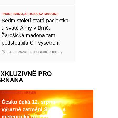
FNUSA BRNO,
ŽAROŠICKÁ MADONA
Sedm století stará pacientka
u svaté Anny v Brně:
Žarošická madona tam
podstoupila CT vyšetření
03. 08. 2026
Délka čtení: 3 minuty
EXKLUZIVNĚ PRO
BRŇANA
ZAJÍMAVOSTI,
VESMÍR
Česko čeká 12. srpna
výrazné zatmění Slunce a
meteorický roj Perseid