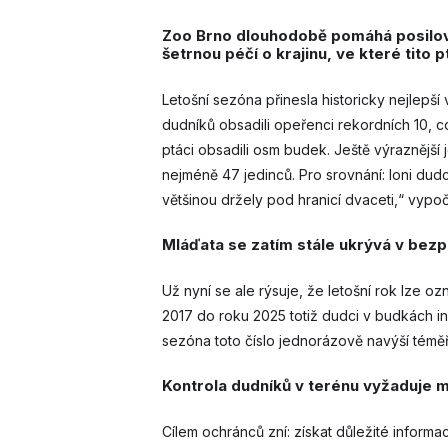
Zoo Brno dlouhodobě pomáhá posilova
šetrnou péčí o krajinu, ve které tito p
Letošní sezóna přinesla historicky nejlepš
dudníků obsadili opeřenci rekordních 10,
ptáci obsadili osm budek. Ještě výraznější
nejméně 47 jedinců. Pro srovnání: loni dud
většinou držely pod hranicí dvaceti,“ vypočí
Mláďata se zatím stále ukrývá v bezpe
Už nyní se ale rýsuje, že letošní rok lze 
2017 do roku 2025 totiž dudci v budkách in
sezóna toto číslo jednorázově navýší téměř 
Kontrola dudníků v terénu vyžaduje m
Cílem ochránců zní: získat důležité inform