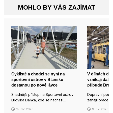
MOHLO BY VÁS ZAJÍMAT
Cyklisté a chodci se nyní na
V dílnách do
sportovní ostrov v Blansku
vznikají dalš
dostanou po nové lávce
přibude Brnu 
Snadnější přístup na Sportovní ostrov
Dopravní podn
Ludvíka Daňka, kde se nachází…
zahájil práce 
15. 07. 2026
9. 07. 2026