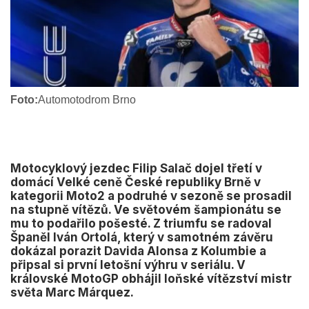
Foto:
Automotodrom Brno
Motocyklový jezdec Filip Salač dojel třetí v
domácí Velké ceně České republiky Brně v
kategorii Moto2 a podruhé v sezoně se prosadil
na stupně vítězů. Ve světovém šampionátu se
mu to podařilo pošesté. Z triumfu se radoval
Španěl Iván Ortolá, který v samotném závěru
dokázal porazit Davida Alonsa z Kolumbie a
připsal si první letošní výhru v seriálu. V
královské MotoGP obhájil loňské vítězství mistr
světa Marc Márquez.