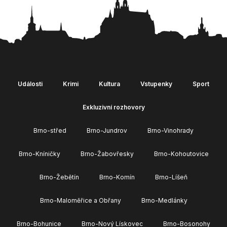
Události
Krimi
Kultura
Vstupenky
Sport
Exkluzivní rozhovory
Brno-střed
Brno-Jundrov
Brno-Vinohrady
Brno-Kníničky
Brno-Žabovřesky
Brno-Kohoutovice
Brno-Žebětín
Brno-Komín
Brno-Líšeň
Brno-Maloměřice a Obřany
Brno-Medlánky
Brno-Bohunice
Brno-Nový Lískovec
Brno-Bosonohy