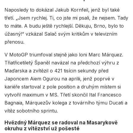
Naposledy to dokázal Jakub Kornfeil, jenž byl také
třetí. „Jsem rychlej. Ti, co jste mi psali, že nejsem. Tady
to máte. A budu ještě rychlejší. Děkuju, Brno, bylo to
úžasný!“ vzkázal Salač svým kritikům v televizním
přenosu.
V MotoGP triumfoval stejně jako loni Marc Márquez.
Třiatřicetiletý Španěl navázal na předchozí výhru z
Maďarska a zvítězil o 421 tisícin sekundy před
Japoncem Aiem Ogurou na aprilii, jenž poprvé v
kariéře startoval z pole position a druhým místem si
vytvořil maximum v MS. Třetí skončil Ital Francesco
Bagnaia, Márquezův kolega z továrního týmu Ducati a
vítěz sobotního sprintu.
Hvězdný Márquez se radoval na Masarykově
okruhu z vítězství už pošesté