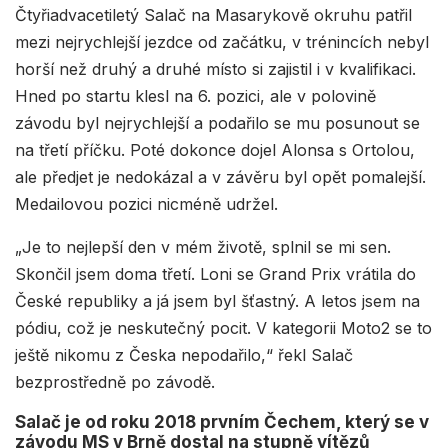
Čtyřiadvacetiletý Salač na Masarykově okruhu patřil
mezi nejrychlejší jezdce od začátku, v trénincích nebyl
horší než druhý a druhé místo si zajistil i v kvalifikaci.
Hned po startu klesl na 6. pozici, ale v polovině
závodu byl nejrychlejší a podařilo se mu posunout se
na třetí příčku. Poté dokonce dojel Alonsa s Ortolou,
ale předjet je nedokázal a v závěru byl opět pomalejší.
Medailovou pozici nicméně udržel.
„Je to nejlepší den v mém životě, splnil se mi sen.
Skončil jsem doma třetí. Loni se Grand Prix vrátila do
České republiky a já jsem byl šťastný. A letos jsem na
pódiu, což je neskutečný pocit. V kategorii Moto2 se to
ještě nikomu z Česka nepodařilo,“ řekl Salač
bezprostředně po závodě.
Salač je od roku 2018 prvním Čechem, který se v
závodu MS v Brně dostal na stupně vítězů