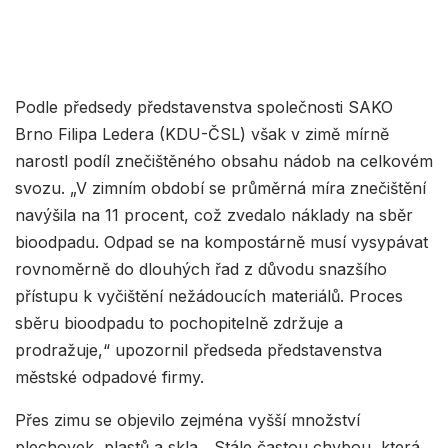
Podle předsedy představenstva společnosti SAKO
Brno Filipa Ledera (KDU-ČSL) však v zimě mírně
narostl podíl znečištěného obsahu nádob na celkovém
svozu. „V zimním období se průměrná míra znečištění
navýšila na 11 procent, což zvedalo náklady na sběr
bioodpadu. Odpad se na kompostárně musí vysypávat
rovnoměrně do dlouhých řad z důvodu snazšího
přístupu k vyčištění nežádoucích materiálů. Proces
sběru bioodpadu to pochopitelně zdržuje a
prodražuje,“ upozornil předseda představenstva
městské odpadové firmy.
Přes zimu se objevilo zejména vyšší množství
plechovek, plastů a skla. „Stále častou chybou, která