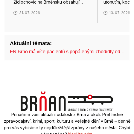
Židlochovic na Brněnsku obsahují…
utonutím, koco
31. 07. 2026
13. 07. 2026
Aktuální témata:
FN Brno má více pacientů s popálenými chodidly od …
Přinášíme vám aktuální události z Brna a okolí. Přehledné
zpravodajství, krimi, sport, kulturu a veřejné dění v Brně – denně
pro vás vybíráme ty nejdůležitější zprávy z našeho města. Chybí