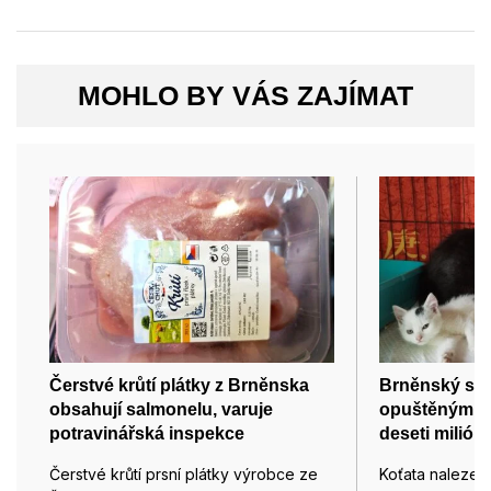
MOHLO BY VÁS ZAJÍMAT
Čerstvé krůtí plátky z Brněnska
Brněnský spo
obsahují salmonelu, varuje
opuštěným 
potravinářská inspekce
deseti milión
Čerstvé krůtí prsní plátky výrobce ze
Koťata nalezen