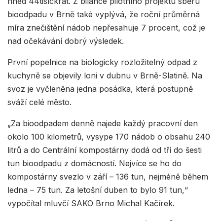
hned 44tisíckrát. Z bilance pilotního projektu sběru
bioodpadu v Brně také vyplývá, že roční průměrná
míra znečištění nádob nepřesahuje 7 procent, což je
nad očekávání dobrý výsledek.
První popelnice na biologicky rozložitelný odpad z
kuchyně se objevily loni v dubnu v Brně-Slatině. Na
svoz je vyčleněna jedna posádka, která postupně
sváží celé město.
„Za bioodpadem denně najede každý pracovní den
okolo 100 kilometrů, vysype 170 nádob o obsahu 240
litrů a do Centrální kompostárny dodá od tří do šesti
tun bioodpadu z domácností. Nejvíce se ho do
kompostárny svezlo v září – 136 tun, nejméně během
ledna – 75 tun. Za letošní duben to bylo 91 tun,“
vypočítal mluvčí SAKO Brno Michal Kačírek.