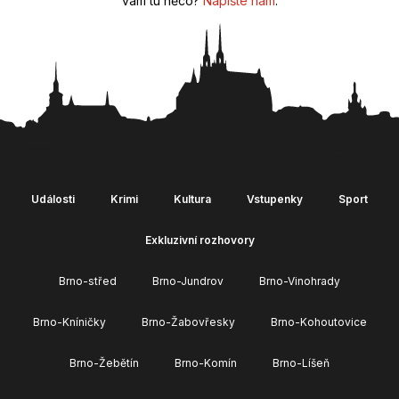
vám tu něco?
Napište nám
.
Události
Krimi
Kultura
Vstupenky
Sport
Exkluzivní rozhovory
Brno-střed
Brno-Jundrov
Brno-Vinohrady
Brno-Kníničky
Brno-Žabovřesky
Brno-Kohoutovice
Brno-Žebětín
Brno-Komín
Brno-Líšeň