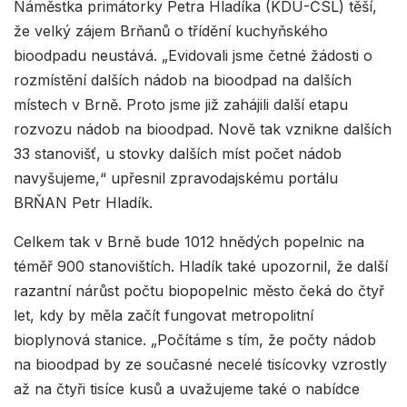
Náměstka primátorky Petra Hladíka (KDU-ČSL) těší,
že velký zájem Brňanů o třídění kuchyňského
bioodpadu neustává. „Evidovali jsme četné žádosti o
rozmístění dalších nádob na bioodpad na dalších
místech v Brně. Proto jsme již zahájili další etapu
rozvozu nádob na bioodpad. Nově tak vznikne dalších
33 stanovišť, u stovky dalších míst počet nádob
navyšujeme,“ upřesnil zpravodajskému portálu
BRŇAN Petr Hladík.
Celkem tak v Brně bude 1012 hnědých popelnic na
téměř 900 stanovištích. Hladík také upozornil, že další
razantní nárůst počtu biopopelnic město čeká do čtyř
let, kdy by měla začít fungovat metropolitní
bioplynová stanice. „Počítáme s tím, že počty nádob
na bioodpad by ze současné necelé tisícovky vzrostly
až na čtyři tisíce kusů a uvažujeme také o nabídce