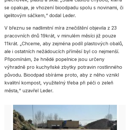
se opakuje, je vhození bioodpadu spolu s novinami, či
igelitovým sáčkem,“ dodal Leder.
V březnu se nadlimitní míra znečištění objevila z 23
pracovních dnů 19krát, v minulém měsíci již pouze
11krát. „Chceme, aby zejména podíl plastových obalů,
ale i ostatních nežádoucích příměsí byl co nejmenší.
Připomínám, že hnědé popelnice jsou určeny
výhradně pro kuchyňské zbytky potravin rostlinného
původu. Bioodpad sbíráme proto, aby z něho vznikl
kvalitní kompost, využitelný třeba při péči o zeleň
města,“ uzavřel Leder.