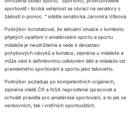
ohrožena oblast sportu. Sportovci, provozovatelé
sportovišť i široká veřejnost se obrací na senátory s
žádostí o pomoc. “ sdělila senátorka Jaromíra Vítková.
Podvýbor konstatoval, že aktuální situace v kontextu
přijatých opatření v amatérském sportu a sportu
mládeže je neudržitelná a vede k devastaci
pohybových návyků a kondice, zejména u mládeže a
může vést k definitivnímu odklonění dětí a mládeže od
pravidelného sportování a sportu jako takového.
Podvýbor požaduje po kompetentních orgánech,
zejména vládě ČR a NSA neprodleně zpracovat a
schválit pravidla pro amatérské sportování, a to jak ve
venkovních, tak i vnitřních sportovištích.