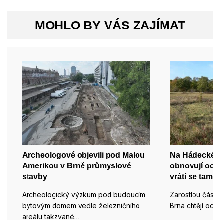
MOHLO BY VÁS ZAJÍMAT
Archeologové objevili pod Malou
Na Hádecké p
Amerikou v Brně průmyslové
obnovují och
stavby
vrátí se tam i
Archeologický výzkum pod budoucím
Zarostlou část
bytovým domem vedle železničního
Brna chtějí och
areálu takzvané…