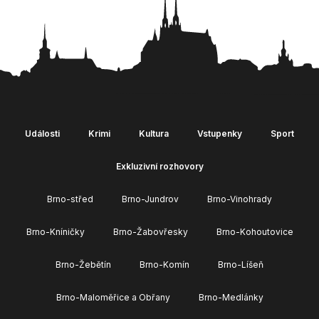
Události
Krimi
Kultura
Vstupenky
Sport
Exkluzivní rozhovory
Brno-střed
Brno-Jundrov
Brno-Vinohrady
Brno-Kníničky
Brno-Žabovřesky
Brno-Kohoutovice
Brno-Žebětín
Brno-Komín
Brno-Líšeň
Brno-Maloměřice a Obřany
Brno-Medlánky