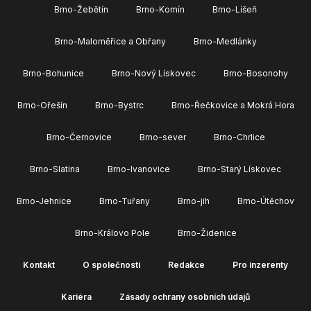
Brno-Žebětín
Brno-Komín
Brno-Líšeň
Brno-Maloměřice a Obřany
Brno-Medlánky
Brno-Bohunice
Brno-Nový Lískovec
Brno-Bosonohy
Brno-Ořešín
Brno-Bystrc
Brno-Řečkovice a Mokrá Hora
Brno-Černovice
Brno-sever
Brno-Chrlice
Brno-Slatina
Brno-Ivanovice
Brno-Starý Lískovec
Brno-Jehnice
Brno-Tuřany
Brno-jih
Brno-Útěchov
Brno-Královo Pole
Brno-Židenice
Kontakt
O společnosti
Redakce
Pro inzerenty
Kariéra
Zásady ochrany osobních údajů