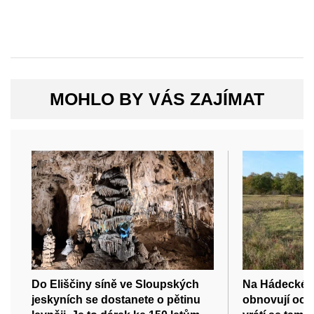
MOHLO BY VÁS ZAJÍMAT
Do Eliščiny síně ve Sloupských
Na Hádecké p
jeskyních se dostanete o pětinu
obnovují och