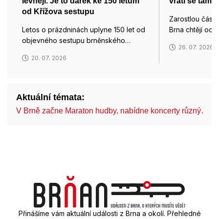
levněji. Je to dárek ke 150 letům
vrátí se tam i
od Křížova sestupu
Zarostlou část
Letos o prázdninách uplyne 150 let od
Brna chtějí och
objevného sestupu brněnského…
26. 07. 2026
20. 07. 2026
Aktuální témata:
V Brně začne Maraton hudby, nabídne koncerty různý…
Přinášíme vám aktuální události z Brna a okolí. Přehledné