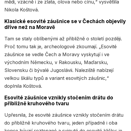
mědi, vzácně i ze zlata, olova nebo cínu,“ vysvětlila
Nikola Koštová.
Klasické esovité záušnice se v Čechách objevily
dříve než na Moravě
Tam se staly oblíbenými až přibližně o století později.
Proč tomu tak je, archeologové zkoumají. „Esovité
záušnice se vedle Čech a Moravy vyskytují i ve
východním Německu, v Rakousku, Maďarsku,
Slovensku či bývalé Jugoslávii. Naleziště nabízejí
velkou škálu typů a variant esovitých záušnic,“
doplnila Koštová.
Esovité záušnice vznikly stočením drátu do
přibližně kruhového tvaru
Upřesnila, že esovité záušnice vznikly stočením drátu
do přibližně kruhového tvaru, jeden případně i oba
konce bývají roztepané a svinuté do esovité kličky: je