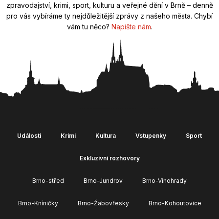
zpravodajství, krimi, sport, kulturu a veřejné dění v Brně – denně
pro vás vybíráme ty nejdůležitější zprávy z našeho města. Chybí
vám tu něco?
Napište nám
.
Události
Krimi
Kultura
Vstupenky
Sport
Exkluzivní rozhovory
Brno-střed
Brno-Jundrov
Brno-Vinohrady
Brno-Kníničky
Brno-Žabovřesky
Brno-Kohoutovice