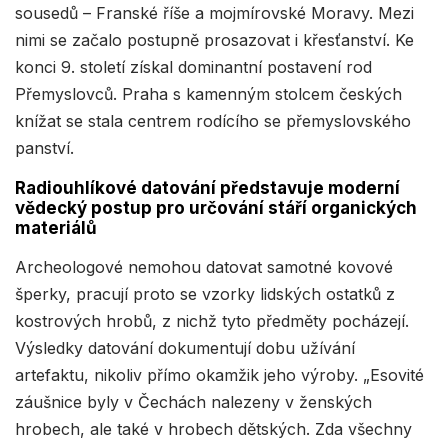
sousedů – Franské říše a mojmírovské Moravy. Mezi
nimi se začalo postupně prosazovat i křesťanství. Ke
konci 9. století získal dominantní postavení rod
Přemyslovců. Praha s kamenným stolcem českých
knížat se stala centrem rodícího se přemyslovského
panství.
Radiouhlíkové datování představuje moderní
vědecký postup pro určování stáří organických
materiálů
Archeologové nemohou datovat samotné kovové
šperky, pracují proto se vzorky lidských ostatků z
kostrových hrobů, z nichž tyto předměty pocházejí.
Výsledky datování dokumentují dobu užívání
artefaktu, nikoliv přímo okamžik jeho výroby. „Esovité
záušnice byly v Čechách nalezeny v ženských
hrobech, ale také v hrobech dětských. Zda všechny