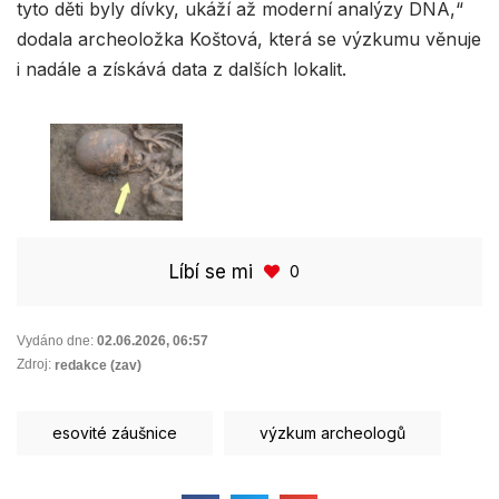
tyto děti byly dívky, ukáží až moderní analýzy DNA,“
dodala archeoložka Koštová, která se výzkumu věnuje
i nadále a získává data z dalších lokalit.
Líbí se mi
0
Vydáno dne:
02.06.2026
,
06:57
Zdroj:
redakce (zav)
esovité záušnice
výzkum archeologů