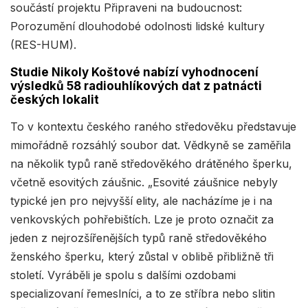
součástí projektu Připraveni na budoucnost:
Porozumění dlouhodobé odolnosti lidské kultury
(RES-HUM).
Studie Nikoly Koštové nabízí vyhodnocení
výsledků 58 radiouhlíkových dat z patnácti
českých lokalit
To v kontextu českého raného středověku představuje
mimořádně rozsáhlý soubor dat. Vědkyně se zaměřila
na několik typů raně středověkého drátěného šperku,
včetně esovitých záušnic. „Esovité záušnice nebyly
typické jen pro nejvyšší elity, ale nacházíme je i na
venkovských pohřebištích. Lze je proto označit za
jeden z nejrozšířenějších typů raně středověkého
ženského šperku, který zůstal v oblibě přibližně tři
století. Vyráběli je spolu s dalšími ozdobami
specializovaní řemeslníci, a to ze stříbra nebo slitin