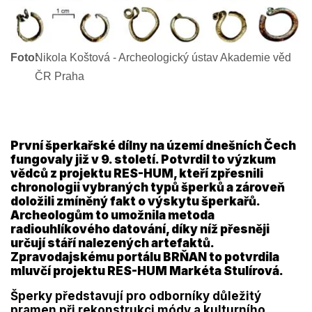
Foto:
Nikola Koštová - Archeologický ústav Akademie věd
ČR Praha
První šperkařské dílny na území dnešních Čech
fungovaly již v 9. století. Potvrdil to výzkum
vědců z projektu RES-HUM, kteří zpřesnili
chronologii vybraných typů šperků a zároveň
doložili zmíněný fakt o výskytu šperkařů.
Archeologům to umožnila metoda
radiouhlíkového datování, díky níž přesněji
určují stáří nalezených artefaktů.
Zpravodajskému portálu BRŇAN to potvrdila
mluvčí projektu RES-HUM Markéta Stulírová.
Šperky představují pro odborníky důležitý
pramen při rekonstrukci módy a kulturního