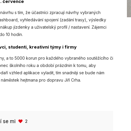
0. července
ávrhu s tím, že účastníci zpracují návrhy vybraných
shboard, vyhledávání spojení (zadání trasy), výsledky
ákup jízdenky a uživatelský profil / nastavení. Zájemci
do 10 hodin.
i, studenti, kreativní týmy i firmy
ěny, a to 5000 korun pro každého vybraného soutěžícího či
 konec školního roku a období prázdnin k tomu, aby
daří vzhled aplikace vyladit, tím snadněji se bude nám
 náměstek hejtmana pro dopravu Jiří Crha.
bí se mi
2