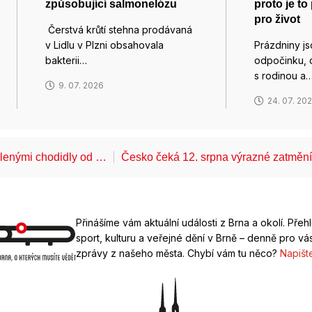
způsobující salmonelózu
proto je to
pro život
Čerstvá krůtí stehna prodávaná
v Lidlu v Plzni obsahovala
Prázdniny j
bakterii…
odpočinku, c
s rodinou a
9. 07. 2026
24. 07. 20
álenými chodidly od …
Česko čeká 12. srpna výrazné zatměn
Přinášíme vám aktuální události z Brna a okolí. Přeh
sport, kulturu a veřejné dění v Brně – denně pro vás
zprávy z našeho města. Chybí vám tu něco?
Napišt