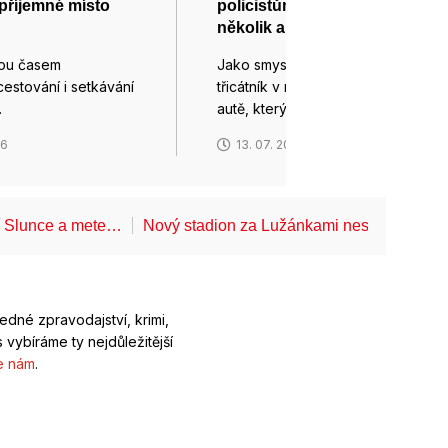
 příjemné místo
policistům a naboural
několik aut
sou časem
Jako smyslů zbavený si počínal
estování i setkávání
třicátník v nadupaném luxusním
…
autě, který…
26
13. 07. 2026
í Slunce a mete…
Nový stadion za Lužánkami nesmí mít dle
ledné zpravodajství, krimi,
 vybíráme ty nejdůležitější
e nám
.