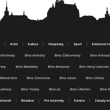
Krimi
Kultura
Vstupenky
Sport
Exkluzivní r
-Vinohrady
Brno-Kníničky
Brno-Žabovřesky
Brno-Kohout
řany
Brno-Medlánky
Brno-Bohunice
Brno-Nový Lískovec
 Mokrá Hora
Brno-Černovice
Brno-sever
Brno-Chrlice
-Jehnice
Brno-Tuřany
Brno-jih
Brno-Útěchov
Brno-K
ečnosti
Redakce
Pro inzerenty
Kariéra
Zásady oc