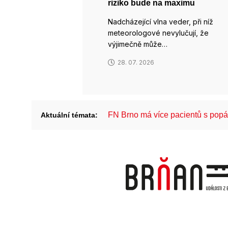
riziko bude na maximu
Nadcházející vlna veder, při níž
meteorologové nevylučují, že
výjimečně může…
28. 07. 2026
FN Brno má více pacientů s pop
Aktuální témata: