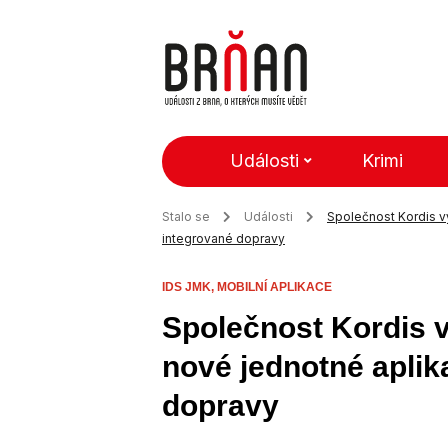
Události
Krimi
Stalo se
Události
Společnost Kordis vy
integrované dopravy
IDS JMK,
MOBILNÍ APLIKACE
Společnost Kordis v
nové jednotné aplik
dopravy