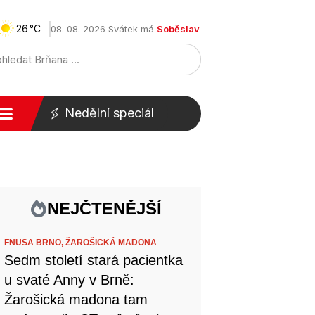
26
08. 08. 2026 Svátek má
Soběslav
Nedělní speciál
NEJČTENĚJŠÍ
FNUSA BRNO,
ŽAROŠICKÁ MADONA
Sedm století stará pacientka
u svaté Anny v Brně:
Žarošická madona tam