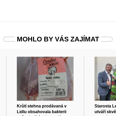
MOHLO BY VÁS ZAJÍMAT
Krůtí stehna prodávaná v
Starosta L
Lidlu obsahovala bakterii
utváří skv