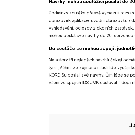
Návrhy mohou soutěžící posílat do 2
Podmínky soutěže přesně vymezují rozsah n
obrazovek aplikace: úvodní obrazovku / da
vyhledávání, odjezdy z okolních zastávek, n
mohou poslat své návrhy do 20. července 
Do soutěže se mohou zapojit jednotlivc
Na autory tří nejlepších návrhů čekají odm
tým. „Věřím, že zejména mladí lidé využijí
KORDISu poslali své návrhy. Čím lépe se po
všem ve spojích IDS JMK cestovat,“ doplnil
Lí