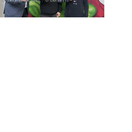
24 července, 2026
Líbí se (
1 )