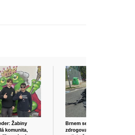
eder: Žabiny
Brnem se proháněl zběsilý
ělá komunita,
zdrogovaný řidič: ujížděl