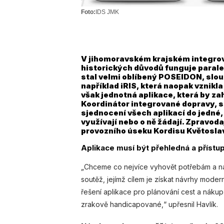
Foto:
IDS JMK
V jihomoravském krajském integro
historických důvodů funguje paralel
stal velmi oblíbený POSEIDON, slouží
například iRIS, která naopak vznikl
však jednotná aplikace, která by za
Koordinátor integrované dopravy, s
sjednocení všech aplikací do jedné,
využívají nebo o ně žádají. Zpravod
provozního úseku Kordisu Květoslav
Aplikace musí být přehledná a přístu
„Chceme co nejvíce vyhovět potřebám a náz
soutěž, jejímž cílem je získat návrhy mode
řešení aplikace pro plánování cest a nákup 
zrakově handicapované,“ upřesnil Havlík.