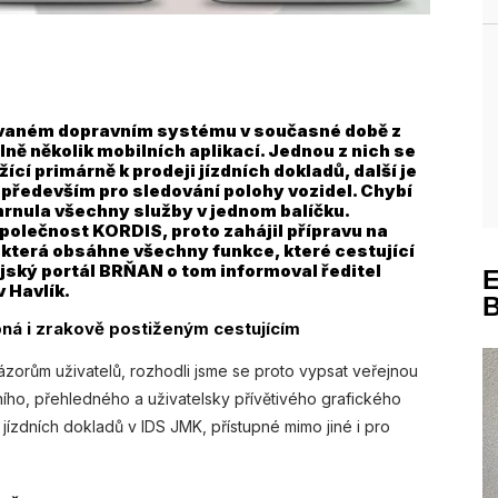
vaném dopravním systému v současné době z
ně několik mobilních aplikací. Jednou z nich se
cí primárně k prodeji jízdních dokladů, další je
a především pro sledování polohy vozidel. Chybí
hrnula všechny služby v jednom balíčku.
polečnost KORDIS, proto zahájil přípravu na
 která obsáhne všechny funkce, které cestující
ajský portál BRŇAN o tom informoval ředitel
 Havlík.
pná i zrakově postiženým cestujícím
orům uživatelů, rozhodli jsme se proto vypsat veřejnou
rního, přehledného a uživatelsky přívětivého grafického
jízdních dokladů v IDS JMK, přístupné mimo jiné i pro