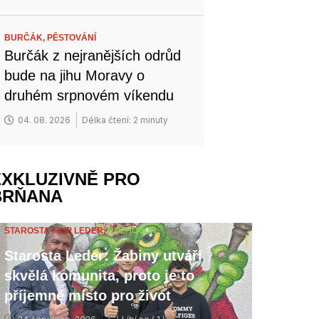
BURČÁK,
PĚSTOVÁNÍ
Burčák z nejranějších odrůd
bude na jihu Moravy o
druhém srpnovém víkendu
04. 08. 2026
Délka čtení: 2 minuty
EXKLUZIVNĚ PRO
BRŇANA
STAROSTA FILIP LEDER,
ROZHOVOR
Starosta Leder: Žabiny utváří
skvělá komunita, proto je to
příjemné místo pro život