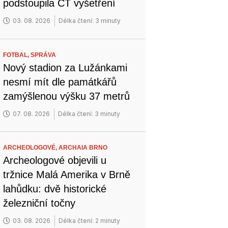
podstoupila CT vyšetření
03. 08. 2026
Délka čtení: 3 minuty
FOTBAL,
SPRÁVA
Nový stadion za Lužánkami
nesmí mít dle památkářů
zamýšlenou výšku 37 metrů
07. 08. 2026
Délka čtení: 3 minuty
ARCHEOLOGOVÉ,
ARCHAIA BRNO
Archeologové objevili u
tržnice Malá Amerika v Brně
lahůdku: dvě historické
železniční točny
03. 08. 2026
Délka čtení: 2 minuty