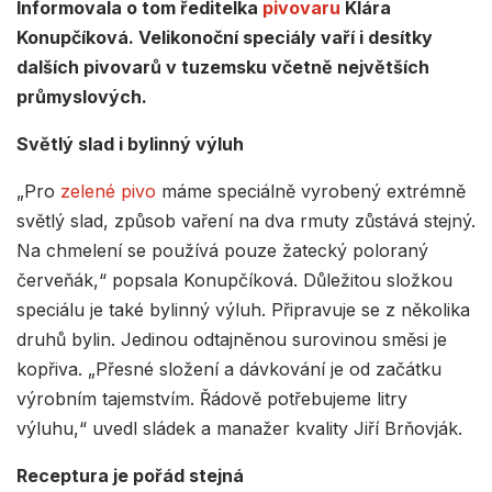
Informovala o tom ředitelka
pivovaru
Klára
Konupčíková. Velikonoční speciály vaří i desítky
dalších pivovarů v tuzemsku včetně největších
průmyslových.
Světlý slad i bylinný výluh
„Pro
zelené pivo
máme speciálně vyrobený extrémně
světlý slad, způsob vaření na dva rmuty zůstává stejný.
Na chmelení se používá pouze žatecký poloraný
červeňák,“ popsala Konupčíková. Důležitou složkou
speciálu je také bylinný výluh. Připravuje se z několika
druhů bylin. Jedinou odtajněnou surovinou směsi je
kopřiva. „Přesné složení a dávkování je od začátku
výrobním tajemstvím. Řádově potřebujeme litry
výluhu,“ uvedl sládek a manažer kvality Jiří Brňovják.
Receptura je pořád stejná