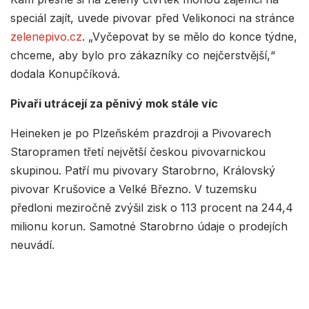
speciál zajít, uvede pivovar před Velikonoci na stránce
zelenepivo.cz
. „Vyčepovat by se mělo do konce týdne,
chceme, aby bylo pro zákazníky co nejčerstvější,“
dodala Konupčíková.
Pivaři utrácejí za pěnivý mok stále víc
Heineken je po Plzeňském prazdroji a Pivovarech
Staropramen třetí největší českou pivovarnickou
skupinou. Patří mu pivovary Starobrno, Královský
pivovar Krušovice a Velké Březno. V tuzemsku
předloni meziročně zvýšil zisk o 113 procent na 244,4
milionu korun. Samotné Starobrno údaje o prodejích
neuvádí.