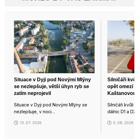
Situace v Dyji pod Novými Mlýny
Silničáři kvů
se nezlepšuje, větší úhyn ryb se
opět omezí p
zatím neprojevil
Kaštanovou u
Situace v Dyji pod Novými Mlýny se
Silničáři kvůli 
nezlepšuje, v noci…
dálnic D1 a D2
13. 07. 2026
5. 08. 2026