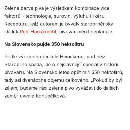
Zelená barva piva je výsledkem kombinace více
faktorů – technologie, surovin, výluhu i likéru.
Recepturu, jejíž autorem je bývalý starobrněnský
sládek
Petr Hauskrecht
, pivovar měnit neplánuje.
Na Slovensko půjde 350 hektolitrů
Podle výrobního ředitele Heinekenu, pod nějž
Starobrno spadá, jde o nejslavnější speciál v historii
pivovaru. Na Slovensko letos opět míří 350 hektolitrů,
tedy asi dvanáctina objemu celkového. „Pokud by byl
zájem, budeme rádi zelené pivo vyvážet i do dalších
zemí,“ uvedla Konupčíková.