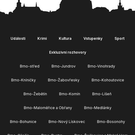
Události
Krimi
Kultura
Vstupenky
Sport
Exkluzivní rozhovory
Brno-střed
Brno-Jundrov
Brno-Vinohrady
Brno-Kníničky
Brno-Žabovřesky
Brno-Kohoutovice
Brno-Žebětín
Brno-Komín
Brno-Líšeň
Brno-Maloměřice a Obřany
Brno-Medlánky
Brno-Bohunice
Brno-Nový Lískovec
Brno-Bosonohy