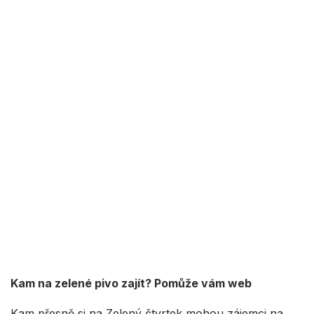
Kam na zelené pivo zajít? Pomůže vám web
Kam přesně si na Zelený čtvrtek mohou zájemci na