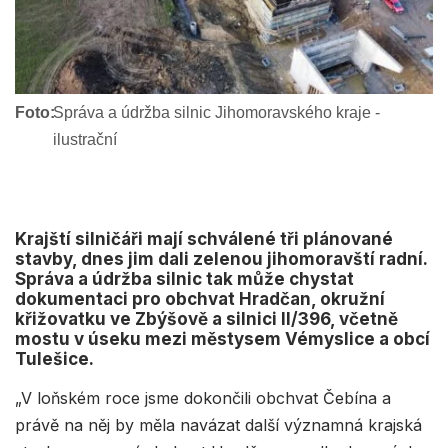
Foto:
Správa a údržba silnic Jihomoravského kraje -
ilustrační
Krajští silničáři mají schválené tři plánované
stavby, dnes jim dali zelenou jihomoravští radní.
Správa a údržba silnic tak může chystat
dokumentaci pro obchvat Hradčan, okružní
křižovatku ve Zbýšově a silnici II/396, včetně
mostu v úseku mezi městysem Vémyslice a obcí
Tulešice.
„V loňském roce jsme dokončili obchvat Čebína a
právě na něj by měla navázat další významná krajská