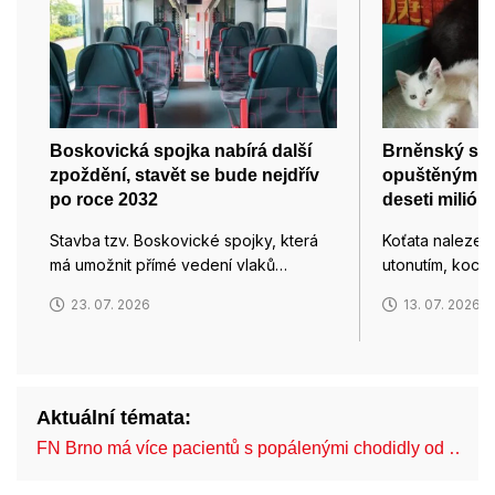
Boskovická spojka nabírá další
Brněnský spo
zpoždění, stavět se bude nejdřív
opuštěným 
po roce 2032
deseti milión
Stavba tzv. Boskovické spojky, která
Koťata nalezen
má umožnit přímé vedení vlaků…
utonutím, koco
23. 07. 2026
13. 07. 2026
Aktuální témata:
FN Brno má více pacientů s popálenými chodidly od …