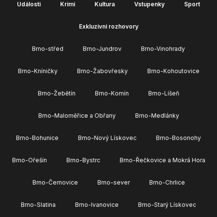
Události
Krimi
Kultura
Vstupenky
Sport
Exkluzivní rozhovory
Brno-střed
Brno-Jundrov
Brno-Vinohrady
Brno-Kníničky
Brno-Žabovřesky
Brno-Kohoutovice
Brno-Žebětín
Brno-Komín
Brno-Líšeň
Brno-Maloměřice a Obřany
Brno-Medlánky
Brno-Bohunice
Brno-Nový Lískovec
Brno-Bosonohy
Brno-Ořešín
Brno-Bystrc
Brno-Řečkovice a Mokrá Hora
Brno-Černovice
Brno-sever
Brno-Chrlice
Brno-Slatina
Brno-Ivanovice
Brno-Starý Lískovec