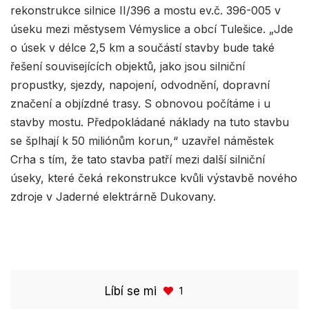
rekonstrukce silnice II/396 a mostu ev.č. 396-005 v
úseku mezi městysem Vémyslice a obcí Tulešice. „Jde
o úsek v délce 2,5 km a součástí stavby bude také
řešení souvisejících objektů, jako jsou silniční
propustky, sjezdy, napojení, odvodnění, dopravní
značení a objízdné trasy. S obnovou počítáme i u
stavby mostu. Předpokládané náklady na tuto stavbu
se šplhají k 50 miliónům korun,“ uzavřel náměstek
Crha s tím, že tato stavba patří mezi další silniční
úseky, které čeká rekonstrukce kvůli výstavbě nového
zdroje v Jaderné elektrárně Dukovany.
Líbí se mi
1