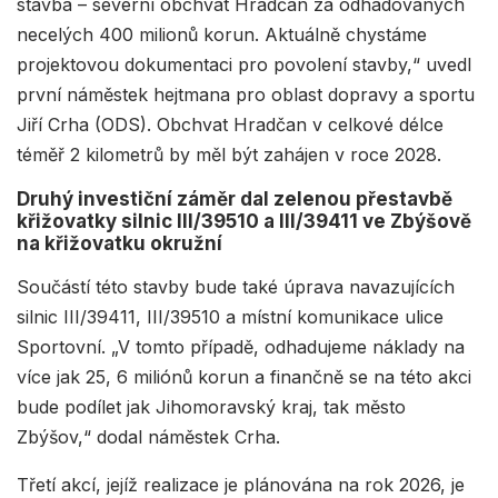
stavba – severní obchvat Hradčan za odhadovaných
necelých 400 milionů korun. Aktuálně chystáme
projektovou dokumentaci pro povolení stavby,“ uvedl
první náměstek hejtmana pro oblast dopravy a sportu
Jiří Crha (ODS). Obchvat Hradčan v celkové délce
téměř 2 kilometrů by měl být zahájen v roce 2028.
Druhý investiční záměr dal zelenou přestavbě
křižovatky silnic III/39510 a III/39411 ve Zbýšově
na křižovatku okružní
Součástí této stavby bude také úprava navazujících
silnic III/39411, III/39510 a místní komunikace ulice
Sportovní. „V tomto případě, odhadujeme náklady na
více jak 25, 6 miliónů korun a finančně se na této akci
bude podílet jak Jihomoravský kraj, tak město
Zbýšov,“ dodal náměstek Crha.
Třetí akcí, jejíž realizace je plánována na rok 2026, je