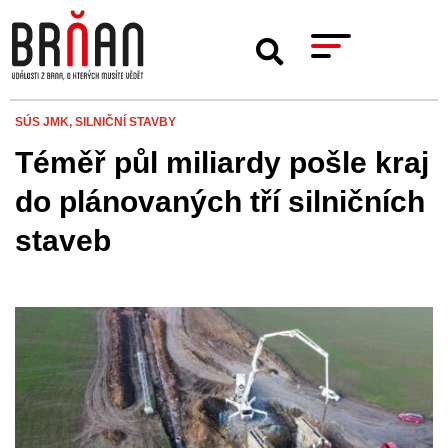
SÚS JMK,
SILNIČNÍ STAVBY
Téměř půl miliardy pošle kraj
do plánovaných tří silničních
staveb