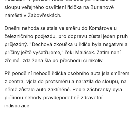
sloupu veřejného osvětlení řidička na Burianově
náměstí v Žabovřeskách.
Dnešní nehoda se stala ve směru do Komárova u
železničního podjezdu, pro dopravu zůstal jeden pruh
průjezdný. "Dechová zkouška u řidiče byla negativní a
příčiny ještě vyšetřujeme," řekl Malášek. Zatím není
zřejmé, zda žena šla po přechodu či nikoliv.
Při pondělní nehodě řidička osobního auta jela směrem
z centra, vjela do protisměru a narazila do sloupu, na
němž zůstalo auto zaklíněné. Podle záchranky byla
příčinou nehody pravděpodobně zdravotní
indispozice.