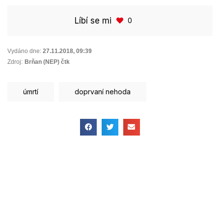
Líbí se mi
0
Vydáno dne:
27.11.2018
,
09:39
Zdroj:
Brňan (NEP) čtk
úmrtí
doprvaní nehoda