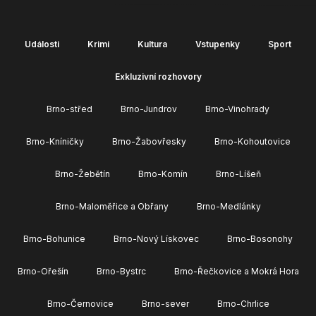
Události
Krimi
Kultura
Vstupenky
Sport
Exkluzivní rozhovory
Brno-střed
Brno-Jundrov
Brno-Vinohrady
Brno-Kníničky
Brno-Žabovřesky
Brno-Kohoutovice
Brno-Žebětín
Brno-Komín
Brno-Líšeň
Brno-Maloměřice a Obřany
Brno-Medlánky
Brno-Bohunice
Brno-Nový Lískovec
Brno-Bosonohy
Brno-Ořešín
Brno-Bystrc
Brno-Řečkovice a Mokrá Hora
Brno-Černovice
Brno-sever
Brno-Chrlice