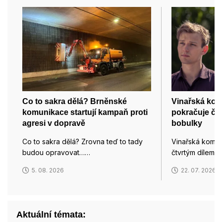
Co to sakra dělá? Brněnské
Vinařská kom
komunikace startují kampaň proti
pokračuje čt
agresi v dopravě
bobulky
Co to sakra dělá? Zrovna teď to tady
Vinařská kome
budou opravovat……
čtvrtým dílem 
5. 08. 2026
22. 07. 2026
Aktuální témata: