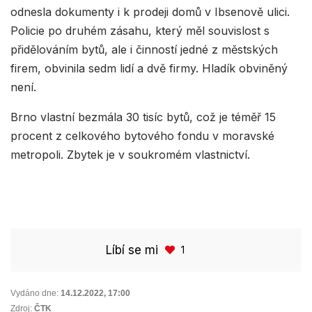
odnesla dokumenty i k prodeji domů v Ibsenově ulici.
Policie po druhém zásahu, který měl souvislost s
přidělováním bytů, ale i činností jedné z městských
firem, obvinila sedm lidí a dvě firmy. Hladík obviněný
není.
Brno vlastní bezmála 30 tisíc bytů, což je téměř 15
procent z celkového bytového fondu v moravské
metropoli. Zbytek je v soukromém vlastnictví.
Líbí se mi
1
Vydáno dne:
14.12.2022
,
17:00
Zdroj:
ČTK