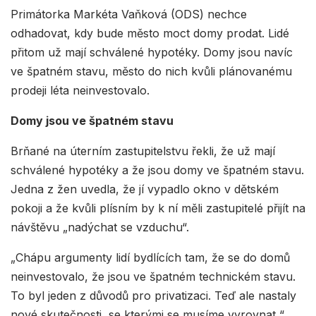
Primátorka Markéta Vaňková (ODS) nechce
odhadovat, kdy bude město moct domy prodat. Lidé
přitom už mají schválené hypotéky. Domy jsou navíc
ve špatném stavu, město do nich kvůli plánovanému
prodeji léta neinvestovalo.
Domy jsou ve špatném stavu
Brňané na úterním zastupitelstvu řekli, že už mají
schválené hypotéky a že jsou domy ve špatném stavu.
Jedna z žen uvedla, že jí vypadlo okno v dětském
pokoji a že kvůli plísním by k ní měli zastupitelé přijít na
návštěvu „nadýchat se vzduchu“.
„Chápu argumenty lidí bydlících tam, že se do domů
neinvestovalo, že jsou ve špatném technickém stavu.
To byl jeden z důvodů pro privatizaci. Teď ale nastaly
nové skutečnosti, se kterými se musíme vyrovnat,“