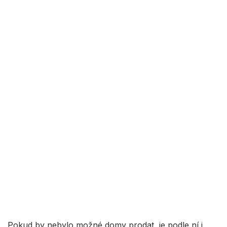
Pokud by nebylo možné domy prodat, je podle ní i