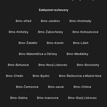
Exkluzivní rozhovory
Brno-střed
Brno-Jundrov
Brno-Vinohrady
Brno-Kníničky
Brno-Žabovřesky
Brno-Kohoutovice
Brno-Žebětín
Brno-Komín
Brno-Líšeň
Brno-Maloměřice a Obřany
Brno-Medlánky
Brno-Bohunice
Brno-Nový Lískovec
Brno-Bosonohy
Brno-Ořešín
Brno-Bystrc
Brno-Řečkovice a Mokrá Hora
Brno-Černovice
Brno-sever
Brno-Chrlice
Brno-Slatina
Brno-Ivanovice
Brno-Starý Lískovec