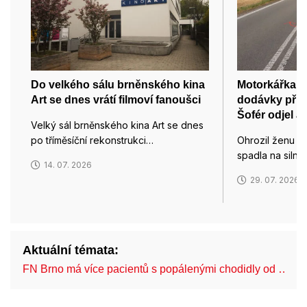
Do velkého sálu brněnského kina
Motorkářka po
Art se dnes vrátí filmoví fanoušci
dodávky při p
Šofér odjel a
Velký sál brněnského kina Art se dnes
po tříměsíční rekonstrukci…
Ohrozil ženu n
spadla na silnic
14. 07. 2026
29. 07. 2026
Aktuální témata:
FN Brno má více pacientů s popálenými chodidly od …