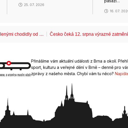
pasáží…
25. 07. 2026
16. 07. 20
álenými chodidly od …
Česko čeká 12. srpna výrazné zatměn
Přinášíme vám aktuální události z Brna a okolí. Přeh
sport, kulturu a veřejné dění v Brně – denně pro vás
zprávy z našeho města. Chybí vám tu něco?
Napišt