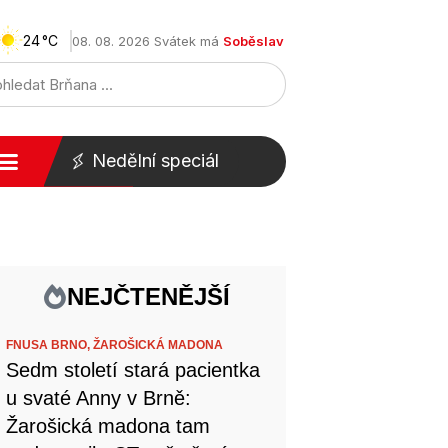
24
08. 08. 2026 Svátek má
Soběslav
Nedělní speciál
NEJČTENĚJŠÍ
FNUSA BRNO,
ŽAROŠICKÁ MADONA
Sedm století stará pacientka
u svaté Anny v Brně:
Žarošická madona tam