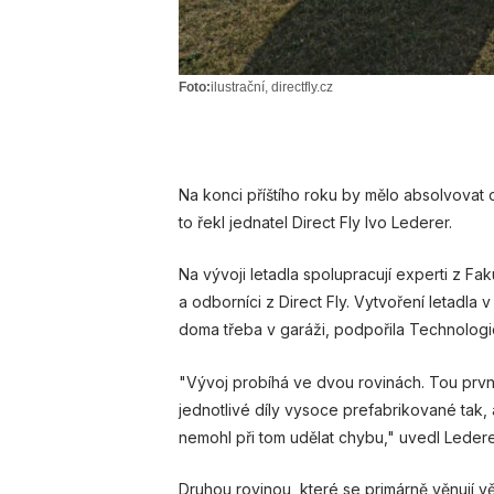
Foto:
ilustrační, directfly.cz
Na konci příštího roku by mělo absolvovat 
to řekl jednatel Direct Fly Ivo Lederer.
Na vývoji letadla spolupracují experti z F
a odborníci z Direct Fly. Vytvoření letadla
doma třeba v garáži, podpořila Technologi
"Vývoj probíhá ve dvou rovinách. Tou první
jednotlivé díly vysoce prefabrikované tak,
nemohl při tom udělat chybu," uvedl Ledere
Druhou rovinou, které se primárně věnují 