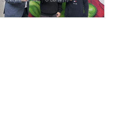
24 července, 2026
Líbí se (
1 )