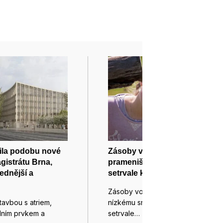
ila podobu nové
Zásoby vody pro Brno loni v
istrátu Brna,
prameništi v Březové
ednější a
setrvale klesaly
Zásoby vody pro Brno loni kvůli
tavbou s atriem,
nízkému srážkovému úhrnu
odním prvkem a
setrvale…