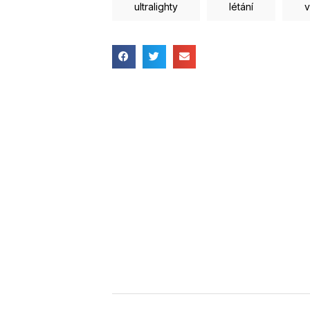
ultralighty
létání
v