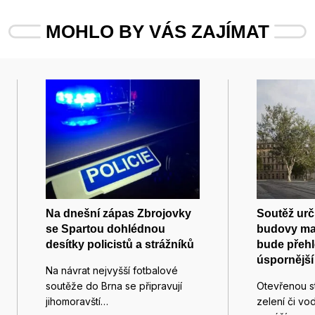
MOHLO BY VÁS ZAJÍMAT
Na dnešní zápas Zbrojovky
Soutěž urč
se Spartou dohlédnou
budovy mag
desítky policistů a strážníků
bude přehl
úspornější
Na návrat nejvyšší fotbalové
soutěže do Brna se připravují
Otevřenou s
jihomoravští…
zelení či v