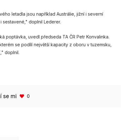
ho letadla jsou například Austrálie, jižní i severní
 sestavené," doplnil Lederer.
lká poptávka, uvedl předseda TA ČR Petr Konvalinka.
 kterém se podílí největší kapacity z oboru v tuzemsku,
" doplnil.
bí se mi
0