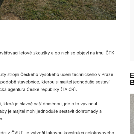
ověřovací letové zkoušky a po nich se objeví na trhu. ČTK
akulty strojní Českého vysokého učení technického v Praze
 v podobě stavebnice, kterou si majitel jednoduše sestaví
cká agentura České republiky (TA ČR).
, která je hlavně naší doménou, jde o to vyvinout
 aby je majitel mohl jednoduše sestavit dohromady a
r.
vědci z ČVUT, je vytvořit takovou konstrukci celokovového