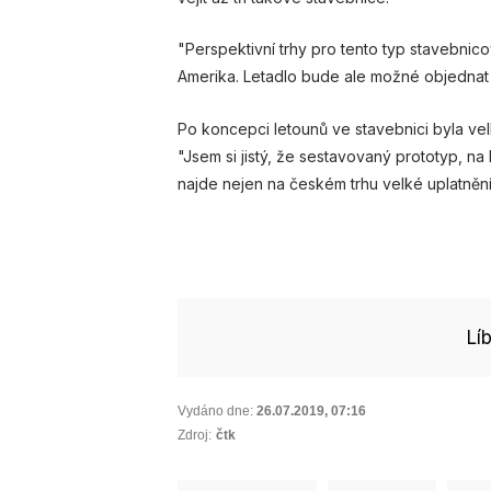
"Perspektivní trhy pro tento typ stavebnicové
Amerika. Letadlo bude ale možné objednat i
Po koncepci letounů ve stavebnici byla ve
"Jsem si jistý, že sestavovaný prototyp, na
najde nejen na českém trhu velké uplatnění,
Lí
Vydáno dne:
26.07.2019
,
07:16
Zdroj:
čtk