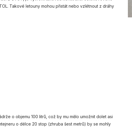
STOL. Takové letouny mohou přistát nebo vzlétnout z dráhy
rže o objemu 100 litrů, což by mu mělo umožnit dolet asi
tejneru o délce 20 stop (zhruba šest metrů) by se mohly