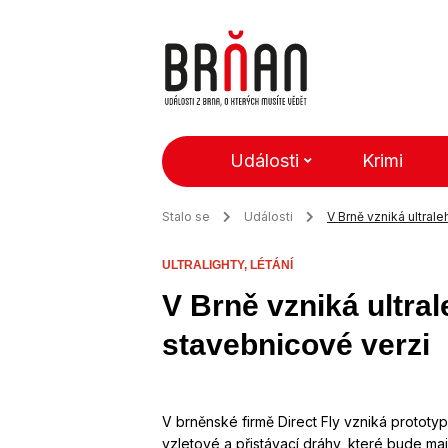
Události
Krimi
Stalo se
Události
V Brně vzniká ultral
ULTRALIGHTY,
LÉTÁNÍ
V Brně vzniká ultral
stavebnicové verzi
V brněnské firmě Direct Fly vzniká prototy
vzletové a přistávací dráhy, které bude ma