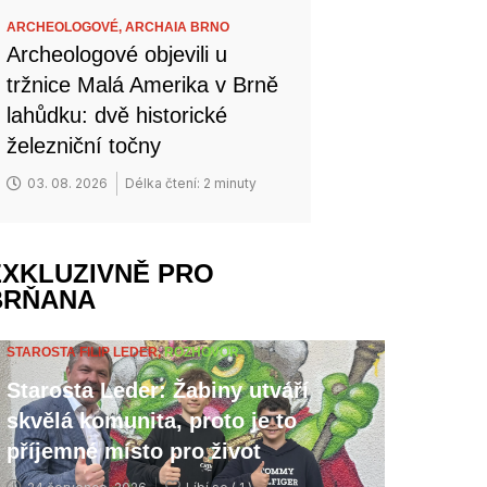
ARCHEOLOGOVÉ,
ARCHAIA BRNO
Archeologové objevili u
tržnice Malá Amerika v Brně
lahůdku: dvě historické
železniční točny
03. 08. 2026
Délka čtení: 2 minuty
EXKLUZIVNĚ PRO
BRŇANA
STAROSTA FILIP LEDER,
ROZHOVOR
Starosta Leder: Žabiny utváří
skvělá komunita, proto je to
příjemné místo pro život