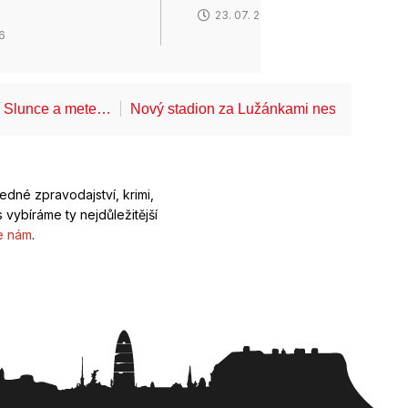
23. 07. 2026
26
í Slunce a mete…
Nový stadion za Lužánkami nesmí mít dle
ledné zpravodajství, krimi,
 vybíráme ty nejdůležitější
e nám
.