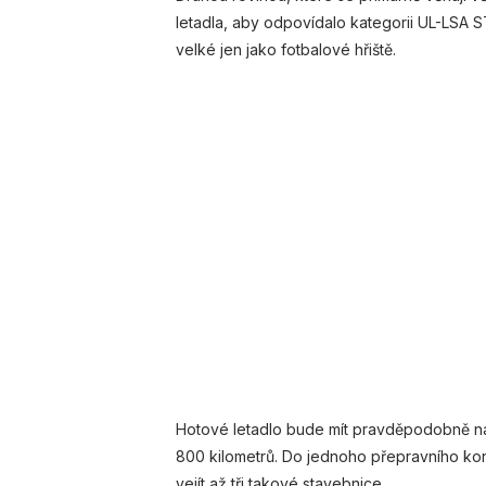
letadla, aby odpovídalo kategorii UL-LSA 
velké jen jako fotbalové hřiště.
Hotové letadlo bude mít pravděpodobně nád
800 kilometrů. Do jednoho přepravního kon
vejít až tři takové stavebnice.