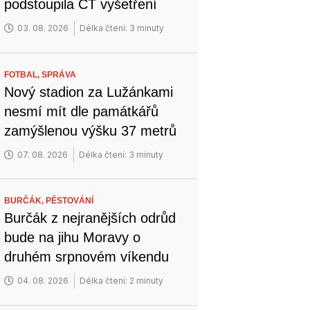
podstoupila CT vyšetření
03. 08. 2026
Délka čtení: 3 minuty
FOTBAL,
SPRÁVA
Nový stadion za Lužánkami
nesmí mít dle památkářů
zamýšlenou výšku 37 metrů
07. 08. 2026
Délka čtení: 3 minuty
BURČÁK,
PĚSTOVÁNÍ
Burčák z nejranějších odrůd
bude na jihu Moravy o
druhém srpnovém víkendu
04. 08. 2026
Délka čtení: 2 minuty