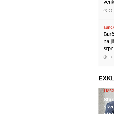
venk
06.
BURČ
Burč
na j
srp
04.
EXK
STARO
Star
skvě
příj