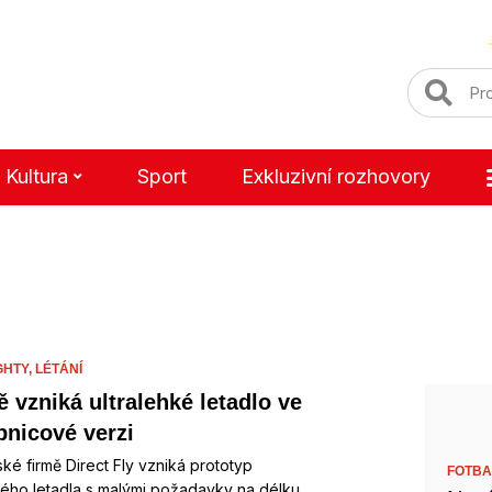
Kultura
Sport
Exkluzivní rozhovory
GHTY,
LÉTÁNÍ
ě vzniká ultralehké letadlo ve
bnicové verzi
ké firmě Direct Fly vzniká prototyp
FOTBA
kého letadla s malými požadavky na délku