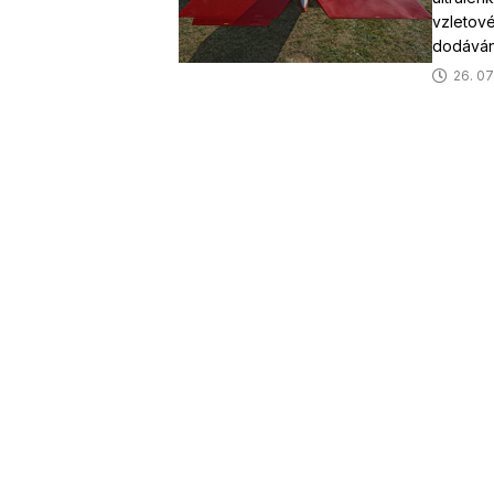
vzletové
dodáván
26. 07