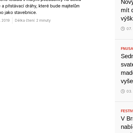
Nový
 a přistávací dráhy, které bude majitelům
mít 
o jako stavebnice.
výšk
. 2019
Délka čtení: 2 minuty
07.
FNUSA
Sedm
svat
mado
vyše
03.
FESTI
V Br
nabí