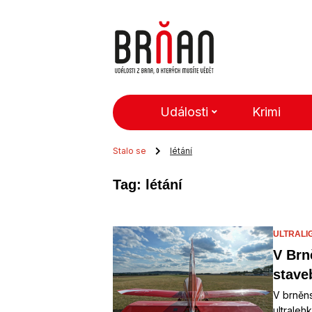
Události
Krimi
Stalo se
létání
Tag: létání
ULTRALI
V Brn
stave
V brněns
ultraleh