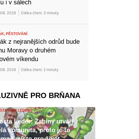
u i v sálech
 08. 2026
Délka čtení: 3 minuty
ÁK,
PĚSTOVÁNÍ
ák z nejranějších odrůd bude
ihu Moravy o druhém
novém víkendu
 08. 2026
Délka čtení: 2 minuty
LUZIVNĚ PRO BRŇANA
STA FILIP LEDER,
ROZHOVOR
osta Leder: Žabiny utváří
lá komunita, proto je to
emné místo pro život