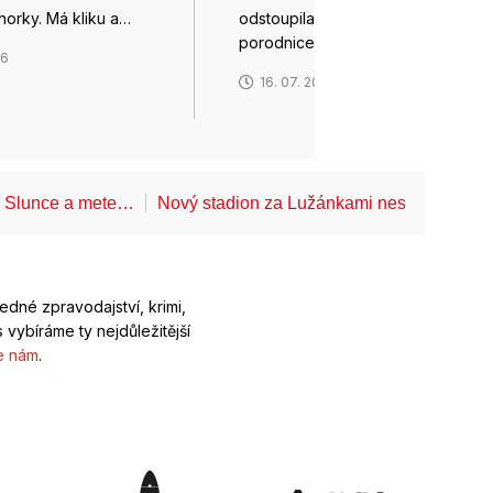
norky. Má kliku a…
odstoupila od smlouvy na stavbu
porodnice…
26
16. 07. 2026
í Slunce a mete…
Nový stadion za Lužánkami nesmí mít dle
ledné zpravodajství, krimi,
 vybíráme ty nejdůležitější
e nám
.