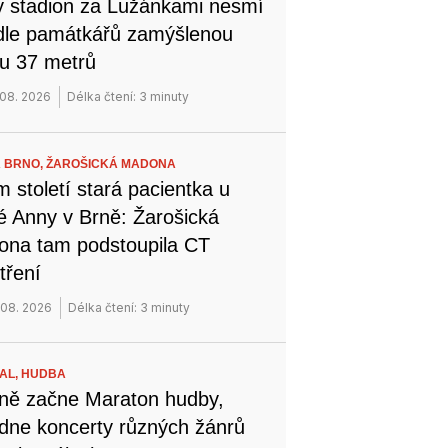
 stadion za Lužánkami nesmí
dle památkářů zamýšlenou
u 37 metrů
 08. 2026
Délka čtení: 3 minuty
 BRNO,
ŽAROŠICKÁ MADONA
 století stará pacientka u
é Anny v Brně: Žarošická
na tam podstoupila CT
tření
 08. 2026
Délka čtení: 3 minuty
VAL,
HUDBA
ně začne Maraton hudby,
dne koncerty různých žánrů