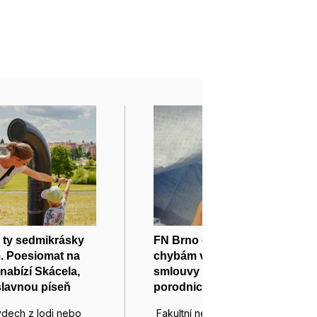
 ty sedmikrásky
FN Brno odstoupila kvůli
. Poesiomat na
chybám v podkladech od
nabízí Skácela,
smlouvy na stavbu
slavnou píseň
porodnice
ýdech z lodi nebo
Fakultní nemocnice Brno (FN)