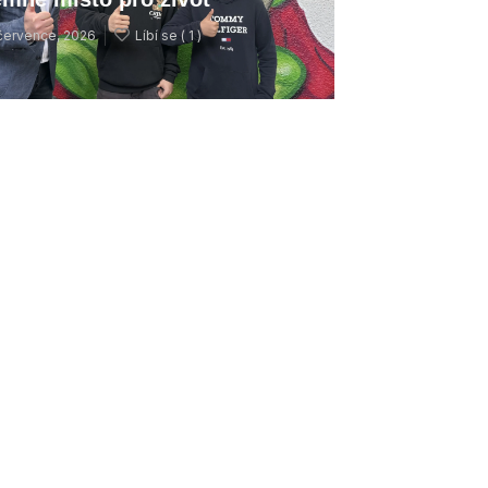
července, 2026
Líbí se (
1 )