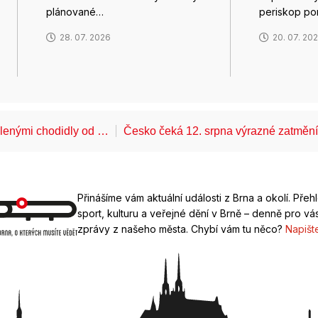
plánované…
periskop po
28. 07. 2026
20. 07. 20
álenými chodidly od …
Česko čeká 12. srpna výrazné zatměn
Přinášíme vám aktuální události z Brna a okolí. Přeh
sport, kulturu a veřejné dění v Brně – denně pro vás
zprávy z našeho města. Chybí vám tu něco?
Napišt