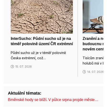
InterSucho: Půdní sucho už je na
Zranění a ne
téměř polovině území ČR extrémní
budoucnu na
novém centru
Půdní sucho už je v téměř polovině
Česka extrémní, což…
Tisícům zraně
holubů má v b
15. 07. 2026
14. 07. 2026
Aktuální témata:
Brněnské hody se blíží. V půlce srpna projde měste…
C