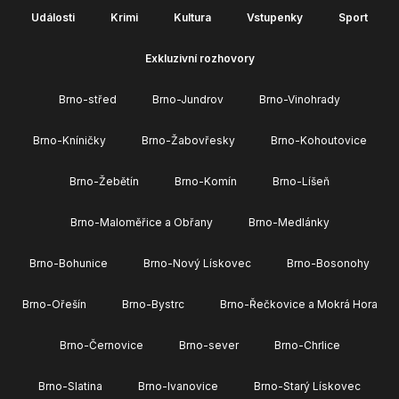
Události
Krimi
Kultura
Vstupenky
Sport
Exkluzivní rozhovory
Brno-střed
Brno-Jundrov
Brno-Vinohrady
Brno-Kníničky
Brno-Žabovřesky
Brno-Kohoutovice
Brno-Žebětín
Brno-Komín
Brno-Líšeň
Brno-Maloměřice a Obřany
Brno-Medlánky
Brno-Bohunice
Brno-Nový Lískovec
Brno-Bosonohy
Brno-Ořešín
Brno-Bystrc
Brno-Řečkovice a Mokrá Hora
Brno-Černovice
Brno-sever
Brno-Chrlice
Brno-Slatina
Brno-Ivanovice
Brno-Starý Lískovec