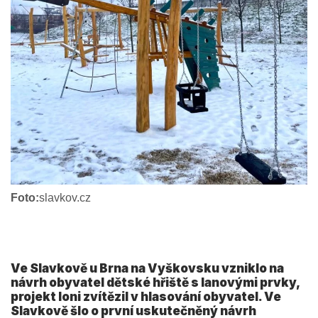
Foto:
slavkov.cz
Ve Slavkově u Brna na Vyškovsku vzniklo na
návrh obyvatel dětské hřiště s lanovými prvky,
projekt loni zvítězil v hlasování obyvatel. Ve
Slavkově šlo o první uskutečněný návrh