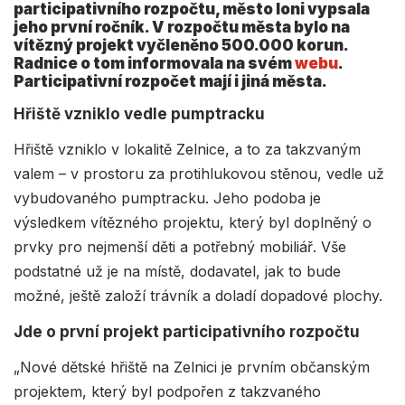
participativního rozpočtu, město loni vypsala
jeho první ročník. V rozpočtu města bylo na
vítězný projekt vyčleněno 500.000 korun.
Radnice o tom informovala na svém
webu
.
Participativní rozpočet mají i jiná města.
Hřiště vzniklo vedle pumptracku
Hřiště vzniklo v lokalitě Zelnice, a to za takzvaným
valem – v prostoru za protihlukovou stěnou, vedle už
vybudovaného pumptracku. Jeho podoba je
výsledkem vítězného projektu, který byl doplněný o
prvky pro nejmenší děti a potřebný mobiliář. Vše
podstatné už je na místě, dodavatel, jak to bude
možné, ještě založí trávník a doladí dopadové plochy.
Jde o první projekt participativního rozpočtu
„Nové dětské hřiště na Zelnici je prvním občanským
projektem, který byl podpořen z takzvaného