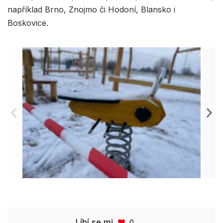
například Brno, Znojmo či Hodoní, Blansko i
Boskovice.
Líbí se mi
0