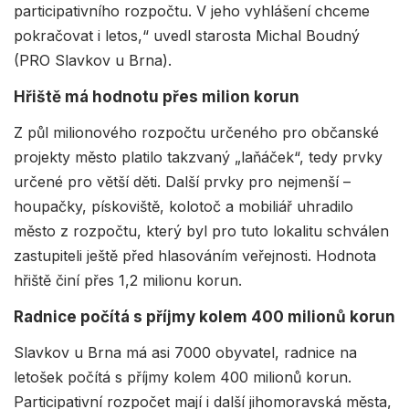
participativního rozpočtu. V jeho vyhlášení chceme
pokračovat i letos,“ uvedl starosta Michal Boudný
(PRO Slavkov u Brna).
Hřiště má hodnotu přes milion korun
Z půl milionového rozpočtu určeného pro občanské
projekty město platilo takzvaný „laňáček“, tedy prvky
určené pro větší děti. Další prvky pro nejmenší –
houpačky, pískoviště, kolotoč a mobiliář uhradilo
město z rozpočtu, který byl pro tuto lokalitu schválen
zastupiteli ještě před hlasováním veřejnosti. Hodnota
hřiště činí přes 1,2 milionu korun.
Radnice počítá s příjmy kolem 400 milionů korun
Slavkov u Brna má asi 7000 obyvatel, radnice na
letošek počítá s příjmy kolem 400 milionů korun.
Participativní rozpočet mají i další jihomoravská města,